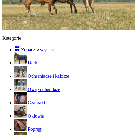
Kategorie
Zobacz wszystko
Derki
Ochraniacze i kalosze
Owijki i bandaże
Czapraki
Ogłowia
Popręgi