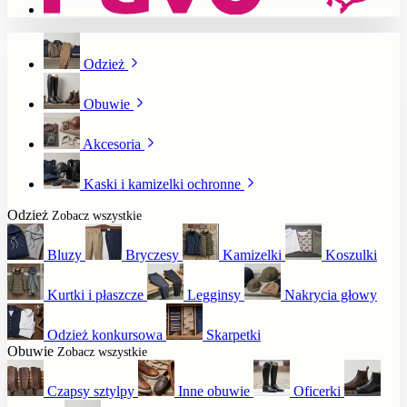
Odzież
Obuwie
Akcesoria
Kaski i kamizelki ochronne
Odzież
Zobacz wszystkie
Bluzy
Bryczesy
Kamizelki
Koszulki
Kurtki i płaszcze
Legginsy
Nakrycia głowy
Odzież konkursowa
Skarpetki
Obuwie
Zobacz wszystkie
Czapsy sztylpy
Inne obuwie
Oficerki