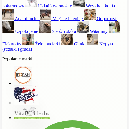
pokarmowy
Układ krwionośny
Wrzody u konia
Aparat ruchu
Mięśnie i trening
Odporność
Uspokojenie
Sierść i skóra
Witaminy
Elektrolity
Żele i wcierki
Glinki
Kopyta
(strzałki i gruda)
Popularne marki