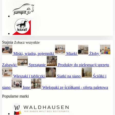
Stajnia
Zobacz wszystkie
Miski, wiadra, pojemniki
Miarki
Żłoby
Zabawki
Sprzątanie
Produkty do pielęgnacji sprzętu
Wieszaki i tabliczki
Siatki na siano
Ściółki i
siano
Inne
Wielopaki ze ściółkami - oferta paletowa
Popularne marki