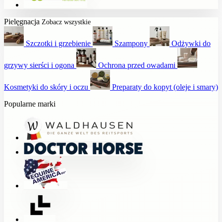
Pielęgnacja
Zobacz wszystkie
Szczotki i grzebienie
Szampony
Odżywki do
grzywy sierści i ogona
Ochrona przed owadami
Kosmetyki do skóry i oczu
Preparaty do kopyt (oleje i smary)
Popularne marki