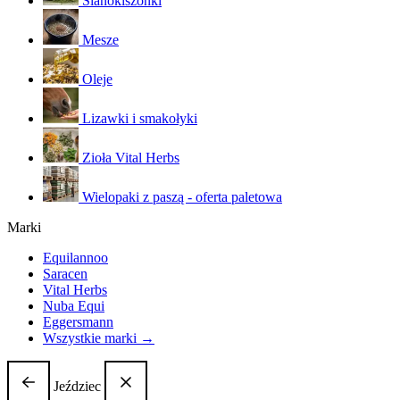
Sianokiszonki
Mesze
Oleje
Lizawki i smakołyki
Zioła Vital Herbs
Wielopaki z paszą - oferta paletowa
Marki
Equilannoo
Saracen
Vital Herbs
Nuba Equi
Eggersmann
Wszystkie marki →
Jeździec