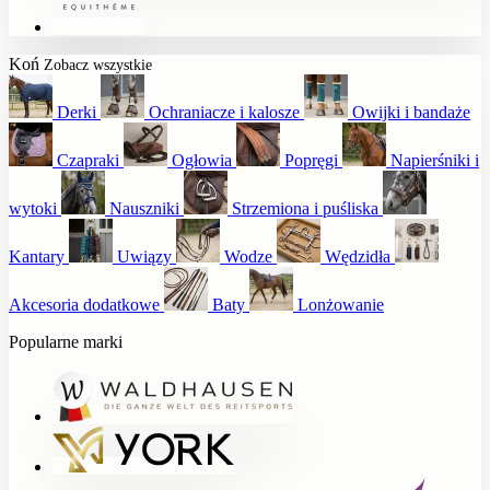
Koń
Zobacz wszystkie
Derki
Ochraniacze i kalosze
Owijki i bandaże
Czapraki
Ogłowia
Popręgi
Napierśniki i
wytoki
Nauszniki
Strzemiona i puśliska
Kantary
Uwiązy
Wodze
Wędzidła
Akcesoria dodatkowe
Baty
Lonżowanie
Popularne marki