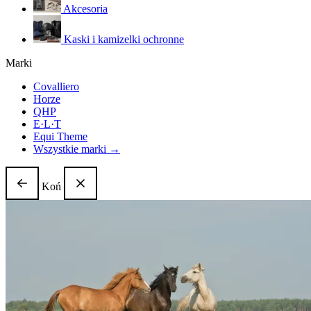
Akcesoria
Kaski i kamizelki ochronne
Marki
Covalliero
Horze
QHP
E·L·T
Equi Theme
Wszystkie marki →
Koń