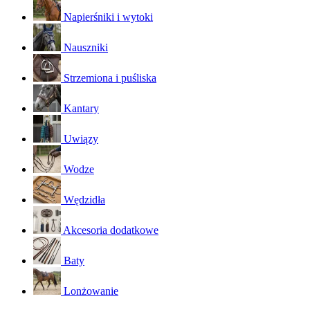
Napierśniki i wytoki
Nauszniki
Strzemiona i puśliska
Kantary
Uwiązy
Wodze
Wędzidła
Akcesoria dodatkowe
Baty
Lonżowanie