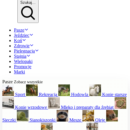
Szukaj…
Pasze
Jeździec
Koń
Zdrowie
Pielęgnacja
Stajnia
Wielopaki
Promocje
Marki
Pasze
Zobacz wszystkie
Sport
Rekreacja
Hodowla
Konie starsze
Konie wrzodowe
Mleko i preparaty dla źrebiąt
Sieczki
Sianokiszonki
Mesze
Oleje