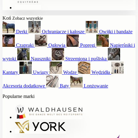
Koń
Zobacz wszystkie
Derki
Ochraniacze i kalosze
Owijki i bandaże
Czapraki
Ogłowia
Popręgi
Napierśniki i
wytoki
Nauszniki
Strzemiona i puśliska
Kantary
Uwiązy
Wodze
Wędzidła
Akcesoria dodatkowe
Baty
Lonżowanie
Popularne marki