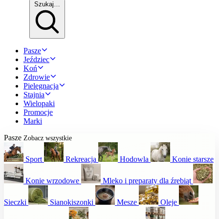
Szukaj…
Pasze
Jeździec
Koń
Zdrowie
Pielęgnacja
Stajnia
Wielopaki
Promocje
Marki
Pasze
Zobacz wszystkie
Sport
Rekreacja
Hodowla
Konie starsze
Konie wrzodowe
Mleko i preparaty dla źrebiąt
Sieczki
Sianokiszonki
Mesze
Oleje