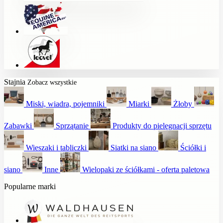
Stajnia
Zobacz wszystkie
Miski, wiadra, pojemniki
Miarki
Żłoby
Zabawki
Sprzątanie
Produkty do pielęgnacji sprzętu
Wieszaki i tabliczki
Siatki na siano
Ściółki i
siano
Inne
Wielopaki ze ściółkami - oferta paletowa
Popularne marki