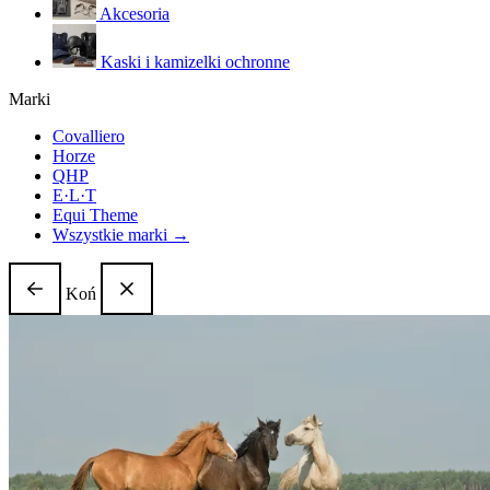
Akcesoria
Kaski i kamizelki ochronne
Marki
Covalliero
Horze
QHP
E·L·T
Equi Theme
Wszystkie marki →
Koń