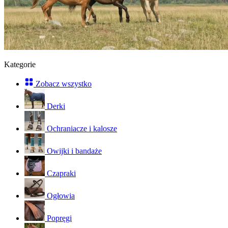
Kategorie
Zobacz wszystko
Derki
Ochraniacze i kalosze
Owijki i bandaże
Czapraki
Ogłowia
Popręgi