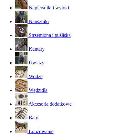
Napierśniki i wytoki
Nauszniki
Strzemiona i puśliska
Kantary
Uwiązy
Wodze
Wędzidła
Akcesoria dodatkowe
Baty
Lonżowanie