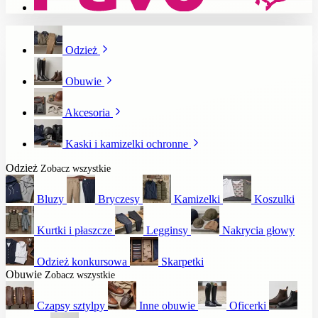
Odzież
Obuwie
Akcesoria
Kaski i kamizelki ochronne
Odzież
Zobacz wszystkie
Bluzy
Bryczesy
Kamizelki
Koszulki
Kurtki i płaszcze
Legginsy
Nakrycia głowy
Odzież konkursowa
Skarpetki
Obuwie
Zobacz wszystkie
Czapsy sztylpy
Inne obuwie
Oficerki