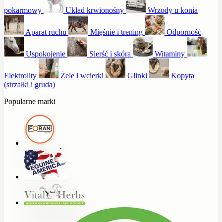
pokarmowy
Układ krwionośny
Wrzody u konia
Aparat ruchu
Mięśnie i trening
Odporność
Uspokojenie
Sierść i skóra
Witaminy
Elektrolity
Żele i wcierki
Glinki
Kopyta
(strzałki i gruda)
Popularne marki