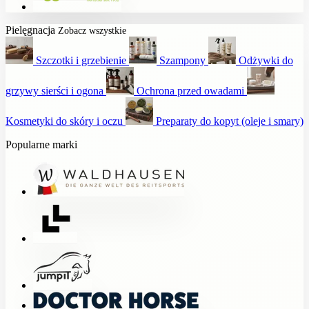
Pielęgnacja
Zobacz wszystkie
Szczotki i grzebienie
Szampony
Odżywki do
grzywy sierści i ogona
Ochrona przed owadami
Kosmetyki do skóry i oczu
Preparaty do kopyt (oleje i smary)
Popularne marki