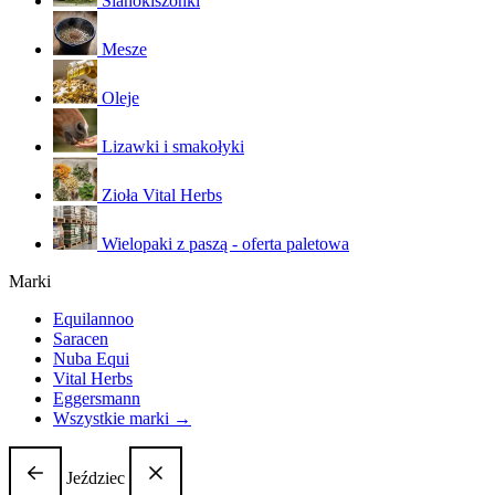
Sianokiszonki
Mesze
Oleje
Lizawki i smakołyki
Zioła Vital Herbs
Wielopaki z paszą - oferta paletowa
Marki
Equilannoo
Saracen
Nuba Equi
Vital Herbs
Eggersmann
Wszystkie marki →
Jeździec