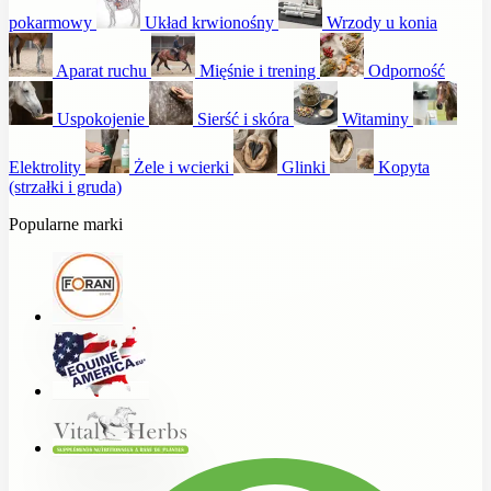
pokarmowy
Układ krwionośny
Wrzody u konia
Aparat ruchu
Mięśnie i trening
Odporność
Uspokojenie
Sierść i skóra
Witaminy
Elektrolity
Żele i wcierki
Glinki
Kopyta
(strzałki i gruda)
Popularne marki