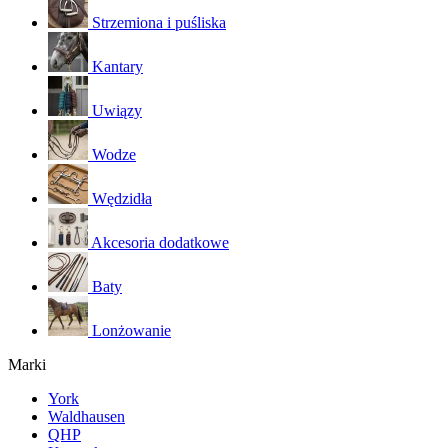
Strzemiona i puśliska
Kantary
Uwiązy
Wodze
Wędzidła
Akcesoria dodatkowe
Baty
Lonżowanie
Marki
York
Waldhausen
QHP