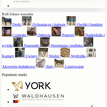
Koń
Zobacz wszystkie
Derki
Ochraniacze i kalosze
Owijki i bandaże
Czapraki
Ogłowia
Popręgi
Napierśniki i
wytoki
Nauszniki
Strzemiona i puśliska
Kantary
Uwiązy
Wodze
Wędzidła
Akcesoria dodatkowe
Baty
Lonżowanie
Popularne marki