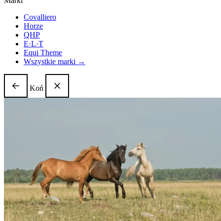
Marki
Covalliero
Horze
QHP
E·L·T
Equi Theme
Wszystkie marki →
Koń