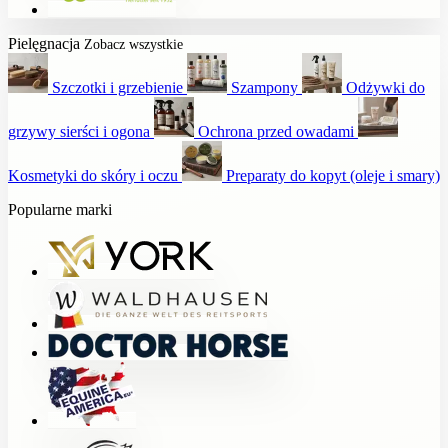
Pielęgnacja
Zobacz wszystkie
Szczotki i grzebienie
Szampony
Odżywki do
grzywy sierści i ogona
Ochrona przed owadami
Kosmetyki do skóry i oczu
Preparaty do kopyt (oleje i smary)
Popularne marki