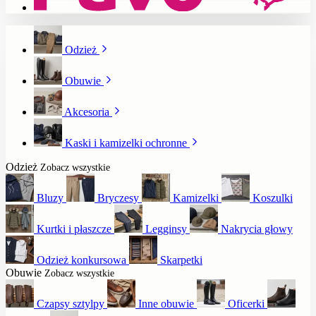
Odzież
Obuwie
Akcesoria
Kaski i kamizelki ochronne
Odzież
Zobacz wszystkie
Bluzy
Bryczesy
Kamizelki
Koszulki
Kurtki i płaszcze
Legginsy
Nakrycia głowy
Odzież konkursowa
Skarpetki
Obuwie
Zobacz wszystkie
Czapsy sztylpy
Inne obuwie
Oficerki