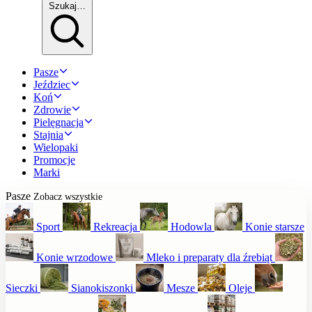
Szukaj…
Pasze
Jeździec
Koń
Zdrowie
Pielęgnacja
Stajnia
Wielopaki
Promocje
Marki
Pasze
Zobacz wszystkie
Sport
Rekreacja
Hodowla
Konie starsze
Konie wrzodowe
Mleko i preparaty dla źrebiąt
Sieczki
Sianokiszonki
Mesze
Oleje