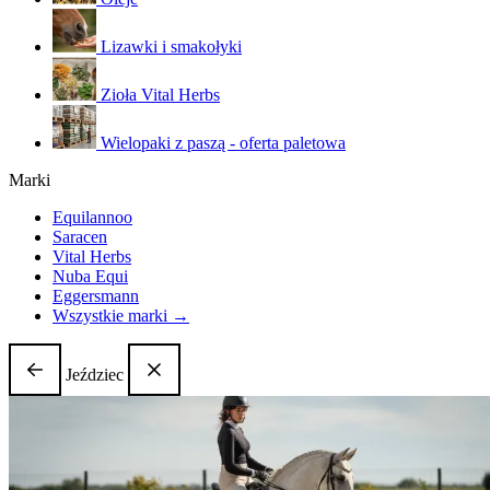
Lizawki i smakołyki
Zioła Vital Herbs
Wielopaki z paszą - oferta paletowa
Marki
Equilannoo
Saracen
Vital Herbs
Nuba Equi
Eggersmann
Wszystkie marki →
Jeździec