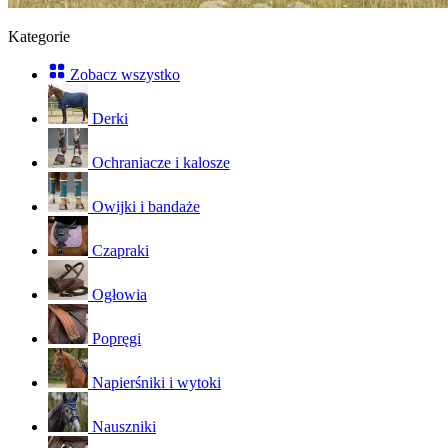
Kategorie
Zobacz wszystko
Derki
Ochraniacze i kalosze
Owijki i bandaże
Czapraki
Ogłowia
Popręgi
Napierśniki i wytoki
Nauszniki