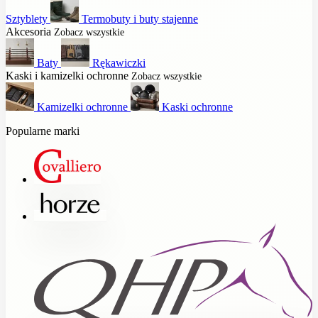
Sztyblety
Termobuty i buty stajenne
Akcesoria
Zobacz wszystkie
Baty
Rękawiczki
Kaski i kamizelki ochronne
Zobacz wszystkie
Kamizelki ochronne
Kaski ochronne
Popularne marki