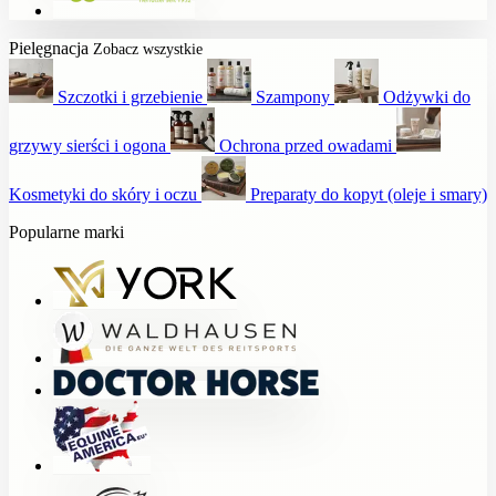
Pielęgnacja
Zobacz wszystkie
Szczotki i grzebienie
Szampony
Odżywki do
grzywy sierści i ogona
Ochrona przed owadami
Kosmetyki do skóry i oczu
Preparaty do kopyt (oleje i smary)
Popularne marki