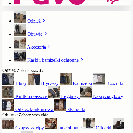
Odzież
Obuwie
Akcesoria
Kaski i kamizelki ochronne
Odzież
Zobacz wszystkie
Bluzy
Bryczesy
Kamizelki
Koszulki
Kurtki i płaszcze
Legginsy
Nakrycia głowy
Odzież konkursowa
Skarpetki
Obuwie
Zobacz wszystkie
Czapsy sztylpy
Inne obuwie
Oficerki