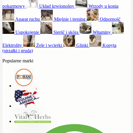
pokarmowy
Układ krwionośny
Wrzody u konia
Aparat ruchu
Mięśnie i trening
Odporność
Uspokojenie
Sierść i skóra
Witaminy
Elektrolity
Żele i wcierki
Glinki
Kopyta
(strzałki i gruda)
Popularne marki