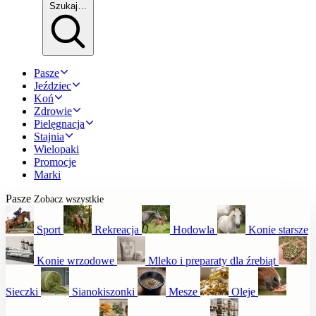
Szukaj…
Pasze
Jeździec
Koń
Zdrowie
Pielęgnacja
Stajnia
Wielopaki
Promocje
Marki
Pasze
Zobacz wszystkie
Sport
Rekreacja
Hodowla
Konie starsze
Konie wrzodowe
Mleko i preparaty dla źrebiąt
Sieczki
Sianokiszonki
Mesze
Oleje