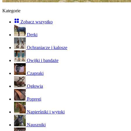
Kategorie
Zobacz wszystko
Derki
Ochraniacze i kalosze
Owijki i bandaże
Czapraki
Ogłowia
Popręgi
Napierśniki i wytoki
Nauszniki