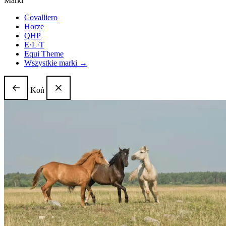
Marki
Covalliero
Horze
QHP
E·L·T
Equi Theme
Wszystkie marki →
Koń