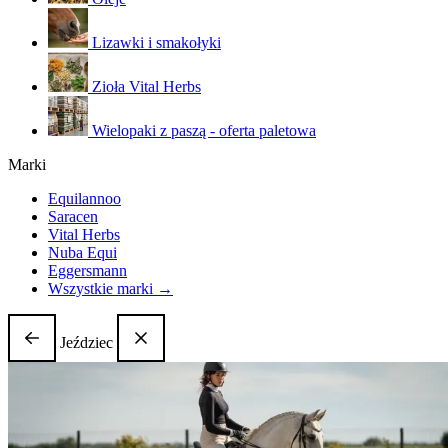
Lizawki i smakołyki
Zioła Vital Herbs
Wielopaki z paszą - oferta paletowa
Marki
Equilannoo
Saracen
Vital Herbs
Nuba Equi
Eggersmann
Wszystkie marki →
Jeździec