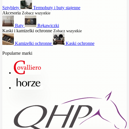
Sztyblety
Termobuty i buty stajenne
Akcesoria
Zobacz wszystkie
Baty
Rękawiczki
Kaski i kamizelki ochronne
Zobacz wszystkie
Kamizelki ochronne
Kaski ochronne
Popularne marki