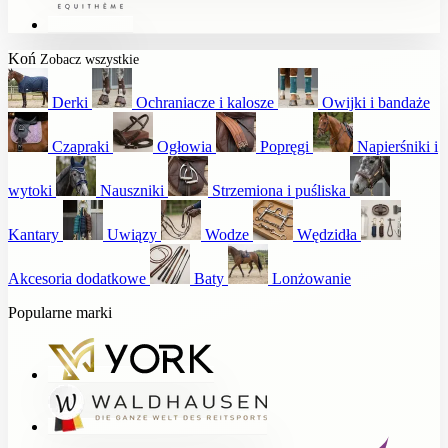
Koń
Zobacz wszystkie
Derki
Ochraniacze i kalosze
Owijki i bandaże
Czapraki
Ogłowia
Popręgi
Napierśniki i
wytoki
Nauszniki
Strzemiona i puśliska
Kantary
Uwiązy
Wodze
Wędzidła
Akcesoria dodatkowe
Baty
Lonżowanie
Popularne marki