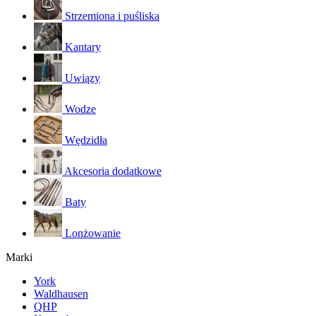
Strzemiona i puśliska
Kantary
Uwiązy
Wodze
Wędzidła
Akcesoria dodatkowe
Baty
Lonżowanie
Marki
York
Waldhausen
QHP