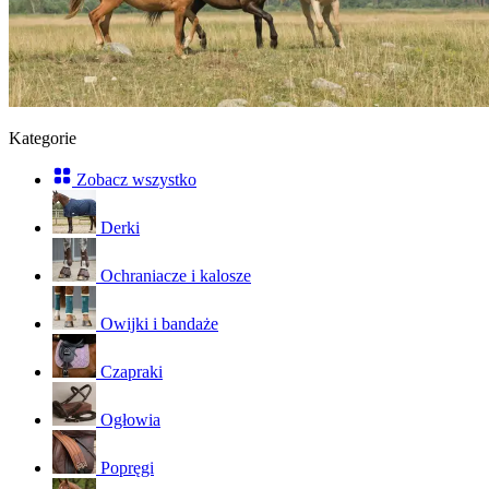
Kategorie
Zobacz wszystko
Derki
Ochraniacze i kalosze
Owijki i bandaże
Czapraki
Ogłowia
Popręgi