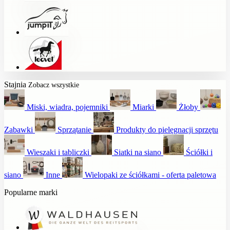
Stajnia
Zobacz wszystkie
Miski, wiadra, pojemniki
Miarki
Żłoby
Zabawki
Sprzątanie
Produkty do pielęgnacji sprzętu
Wieszaki i tabliczki
Siatki na siano
Ściółki i
siano
Inne
Wielopaki ze ściółkami - oferta paletowa
Popularne marki