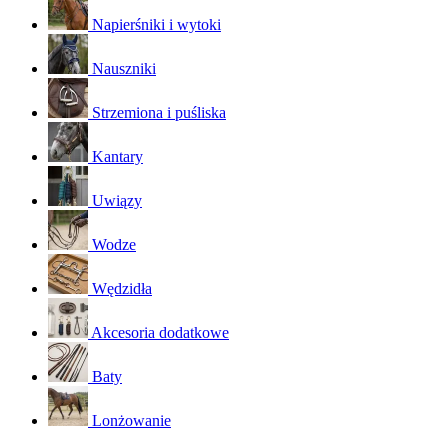
Napierśniki i wytoki
Nauszniki
Strzemiona i puśliska
Kantary
Uwiązy
Wodze
Wędzidła
Akcesoria dodatkowe
Baty
Lonżowanie