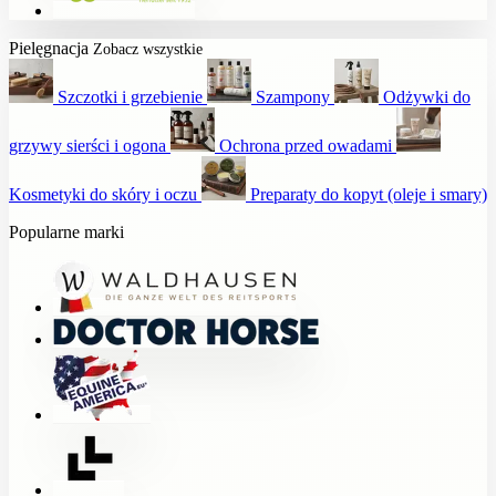
Pielęgnacja
Zobacz wszystkie
Szczotki i grzebienie
Szampony
Odżywki do
grzywy sierści i ogona
Ochrona przed owadami
Kosmetyki do skóry i oczu
Preparaty do kopyt (oleje i smary)
Popularne marki