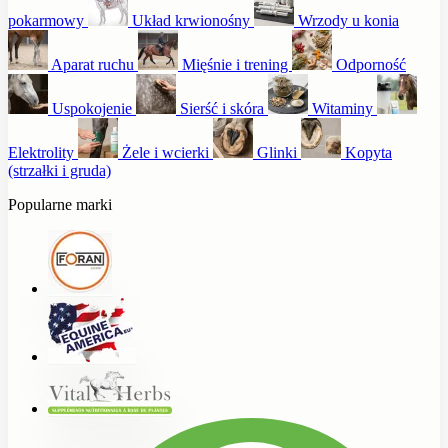
pokarmowy
Układ krwionośny
Wrzody u konia
Aparat ruchu
Mięśnie i trening
Odporność
Uspokojenie
Sierść i skóra
Witaminy
Elektrolity
Żele i wcierki
Glinki
Kopyta
(strzałki i gruda)
Popularne marki