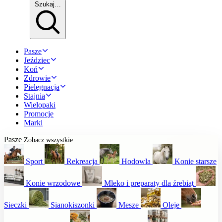
Szukaj…
Pasze
Jeździec
Koń
Zdrowie
Pielęgnacja
Stajnia
Wielopaki
Promocje
Marki
Pasze
Zobacz wszystkie
Sport
Rekreacja
Hodowla
Konie starsze
Konie wrzodowe
Mleko i preparaty dla źrebiąt
Sieczki
Sianokiszonki
Mesze
Oleje