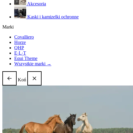
Akcesoria
Kaski i kamizelki ochronne
Marki
Covalliero
Horze
QHP
E·L·T
Equi Theme
Wszystkie marki →
Koń