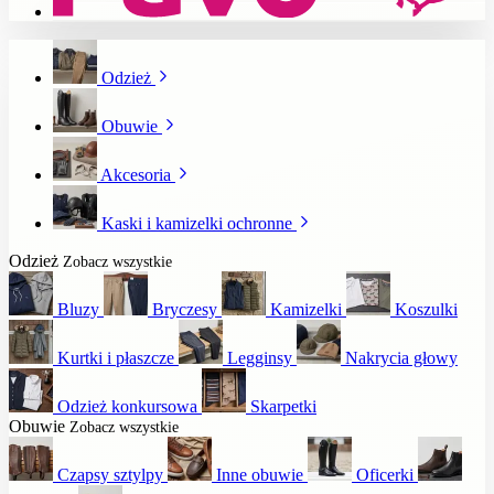
Odzież
Obuwie
Akcesoria
Kaski i kamizelki ochronne
Odzież
Zobacz wszystkie
Bluzy
Bryczesy
Kamizelki
Koszulki
Kurtki i płaszcze
Legginsy
Nakrycia głowy
Odzież konkursowa
Skarpetki
Obuwie
Zobacz wszystkie
Czapsy sztylpy
Inne obuwie
Oficerki