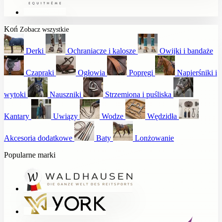
Koń
Zobacz wszystkie
Derki
Ochraniacze i kalosze
Owijki i bandaże
Czapraki
Ogłowia
Popręgi
Napierśniki i
wytoki
Nauszniki
Strzemiona i puśliska
Kantary
Uwiązy
Wodze
Wędzidła
Akcesoria dodatkowe
Baty
Lonżowanie
Popularne marki