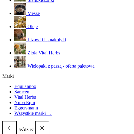
Sianokiszonki
Mesze
Oleje
Lizawki i smakołyki
Zioła Vital Herbs
Wielopaki z paszą - oferta paletowa
Marki
Equilannoo
Saracen
Vital Herbs
Nuba Equi
Eggersmann
Wszystkie marki →
Jeździec