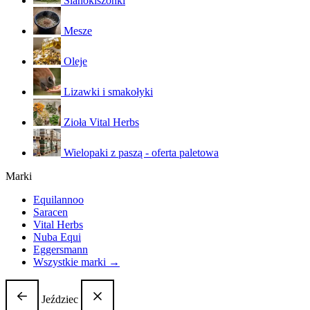
Sianokiszonki
Mesze
Oleje
Lizawki i smakołyki
Zioła Vital Herbs
Wielopaki z paszą - oferta paletowa
Marki
Equilannoo
Saracen
Vital Herbs
Nuba Equi
Eggersmann
Wszystkie marki →
Jeździec