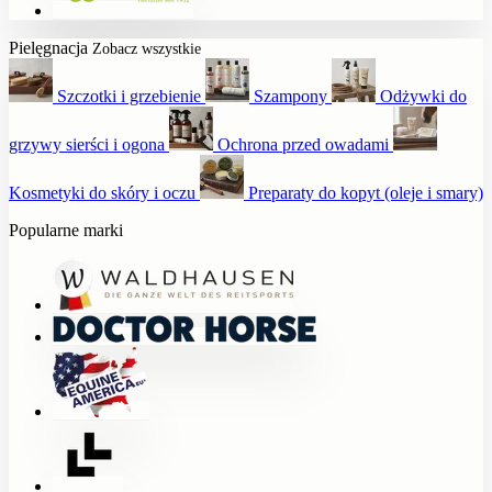
Pielęgnacja
Zobacz wszystkie
Szczotki i grzebienie
Szampony
Odżywki do
grzywy sierści i ogona
Ochrona przed owadami
Kosmetyki do skóry i oczu
Preparaty do kopyt (oleje i smary)
Popularne marki