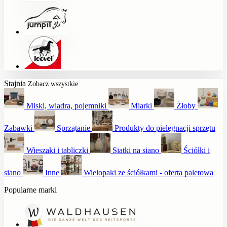
Stajnia
Zobacz wszystkie
Miski, wiadra, pojemniki
Miarki
Żłoby
Zabawki
Sprzątanie
Produkty do pielęgnacji sprzętu
Wieszaki i tabliczki
Siatki na siano
Ściółki i
siano
Inne
Wielopaki ze ściółkami - oferta paletowa
Popularne marki