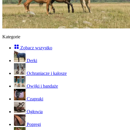
Kategorie
Zobacz wszystko
Derki
Ochraniacze i kalosze
Owijki i bandaże
Czapraki
Ogłowia
Popręgi