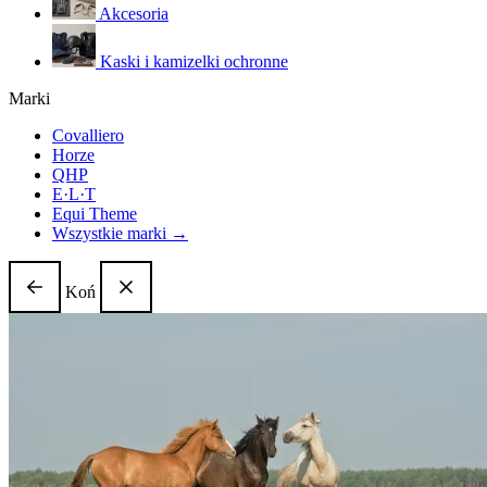
Akcesoria
Kaski i kamizelki ochronne
Marki
Covalliero
Horze
QHP
E·L·T
Equi Theme
Wszystkie marki →
Koń