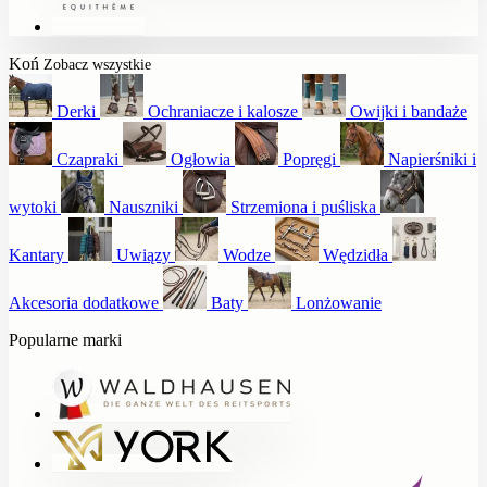
Koń
Zobacz wszystkie
Derki
Ochraniacze i kalosze
Owijki i bandaże
Czapraki
Ogłowia
Popręgi
Napierśniki i
wytoki
Nauszniki
Strzemiona i puśliska
Kantary
Uwiązy
Wodze
Wędzidła
Akcesoria dodatkowe
Baty
Lonżowanie
Popularne marki