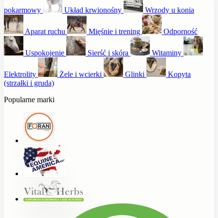
pokarmowy
Układ krwionośny
Wrzody u konia
Aparat ruchu
Mięśnie i trening
Odporność
Uspokojenie
Sierść i skóra
Witaminy
Elektrolity
Żele i wcierki
Glinki
Kopyta
(strzałki i gruda)
Popularne marki