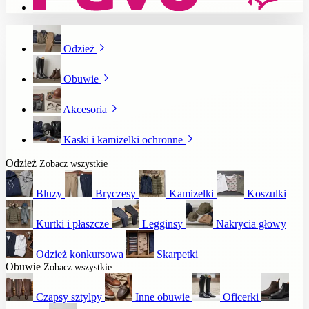
Odzież
Obuwie
Akcesoria
Kaski i kamizelki ochronne
Odzież
Zobacz wszystkie
Bluzy
Bryczesy
Kamizelki
Koszulki
Kurtki i płaszcze
Legginsy
Nakrycia głowy
Odzież konkursowa
Skarpetki
Obuwie
Zobacz wszystkie
Czapsy sztylpy
Inne obuwie
Oficerki