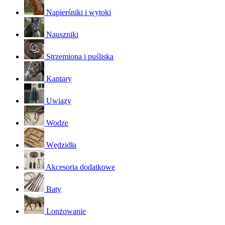
Napierśniki i wytoki
Nauszniki
Strzemiona i puśliska
Kantary
Uwiązy
Wodze
Wędzidła
Akcesoria dodatkowe
Baty
Lonżowanie