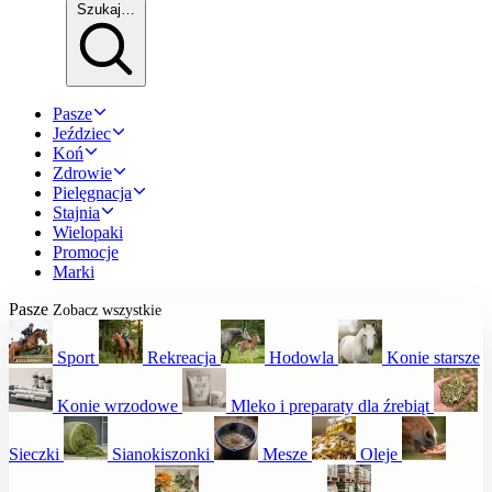
Szukaj…
Pasze
Jeździec
Koń
Zdrowie
Pielęgnacja
Stajnia
Wielopaki
Promocje
Marki
Pasze
Zobacz wszystkie
Sport
Rekreacja
Hodowla
Konie starsze
Konie wrzodowe
Mleko i preparaty dla źrebiąt
Sieczki
Sianokiszonki
Mesze
Oleje