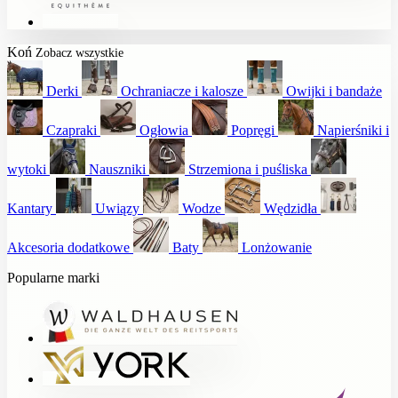
Koń
Zobacz wszystkie
Derki
Ochraniacze i kalosze
Owijki i bandaże
Czapraki
Ogłowia
Popręgi
Napierśniki i
wytoki
Nauszniki
Strzemiona i puśliska
Kantary
Uwiązy
Wodze
Wędzidła
Akcesoria dodatkowe
Baty
Lonżowanie
Popularne marki