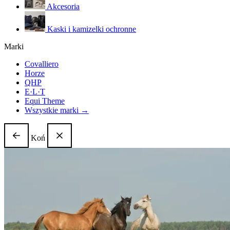
Akcesoria
Kaski i kamizelki ochronne
Marki
Covalliero
Horze
QHP
E·L·T
Equi Theme
Wszystkie marki →
Koń