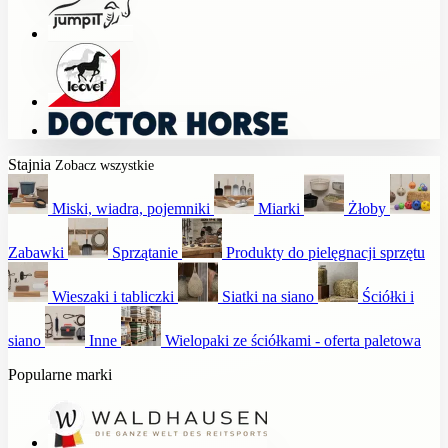
Stajnia
Zobacz wszystkie
Miski, wiadra, pojemniki
Miarki
Żłoby
Zabawki
Sprzątanie
Produkty do pielęgnacji sprzętu
Wieszaki i tabliczki
Siatki na siano
Ściółki i
siano
Inne
Wielopaki ze ściółkami - oferta paletowa
Popularne marki