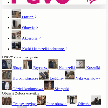
Odzież
Obuwie
Akcesoria
Kaski i kamizelki ochronne
Odzież
Zobacz wszystkie
Bluzy
Bryczesy
Kamizelki
Koszulki
Kurtki i płaszcze
Legginsy
Nakrycia głowy
Odzież konkursowa
Skarpetki
Obuwie
Zobacz wszystkie
Czapsy sztylpy
Inne obuwie
Oficerki