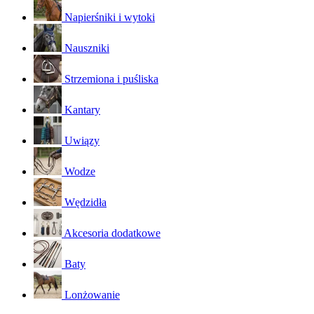
Napierśniki i wytoki
Nauszniki
Strzemiona i puśliska
Kantary
Uwiązy
Wodze
Wędzidła
Akcesoria dodatkowe
Baty
Lonżowanie