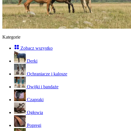
Kategorie
Zobacz wszystko
Derki
Ochraniacze i kalosze
Owijki i bandaże
Czapraki
Ogłowia
Popręgi