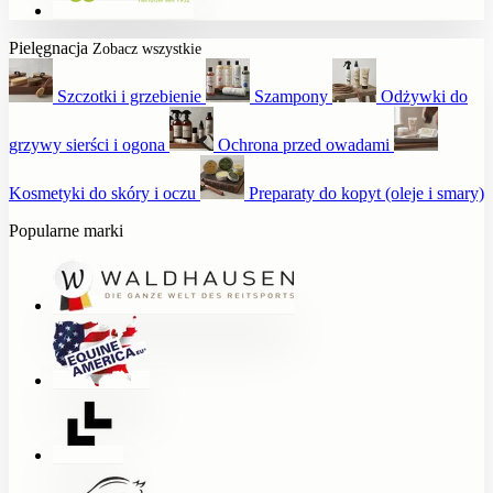
Pielęgnacja
Zobacz wszystkie
Szczotki i grzebienie
Szampony
Odżywki do
grzywy sierści i ogona
Ochrona przed owadami
Kosmetyki do skóry i oczu
Preparaty do kopyt (oleje i smary)
Popularne marki