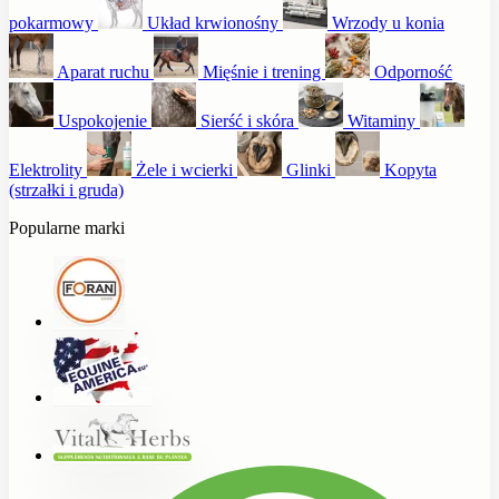
pokarmowy
Układ krwionośny
Wrzody u konia
Aparat ruchu
Mięśnie i trening
Odporność
Uspokojenie
Sierść i skóra
Witaminy
Elektrolity
Żele i wcierki
Glinki
Kopyta
(strzałki i gruda)
Popularne marki