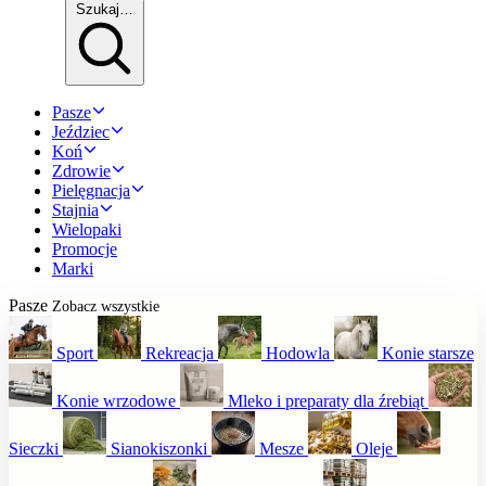
Szukaj…
Pasze
Jeździec
Koń
Zdrowie
Pielęgnacja
Stajnia
Wielopaki
Promocje
Marki
Pasze
Zobacz wszystkie
Sport
Rekreacja
Hodowla
Konie starsze
Konie wrzodowe
Mleko i preparaty dla źrebiąt
Sieczki
Sianokiszonki
Mesze
Oleje