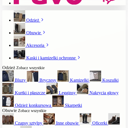
Odzież
Obuwie
Akcesoria
Kaski i kamizelki ochronne
Odzież
Zobacz wszystkie
Bluzy
Bryczesy
Kamizelki
Koszulki
Kurtki i płaszcze
Legginsy
Nakrycia głowy
Odzież konkursowa
Skarpetki
Obuwie
Zobacz wszystkie
Czapsy sztylpy
Inne obuwie
Oficerki