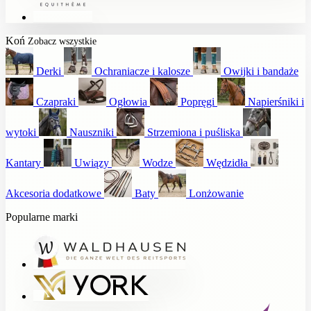
Koń
Zobacz wszystkie
Derki
Ochraniacze i kalosze
Owijki i bandaże
Czapraki
Ogłowia
Popręgi
Napierśniki i
wytoki
Nauszniki
Strzemiona i puśliska
Kantary
Uwiązy
Wodze
Wędzidła
Akcesoria dodatkowe
Baty
Lonżowanie
Popularne marki