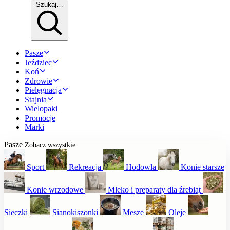
Szukaj…
Pasze
Jeździec
Koń
Zdrowie
Pielęgnacja
Stajnia
Wielopaki
Promocje
Marki
Pasze
Zobacz wszystkie
Sport
Rekreacja
Hodowla
Konie starsze
Konie wrzodowe
Mleko i preparaty dla źrebiąt
Sieczki
Sianokiszonki
Mesze
Oleje