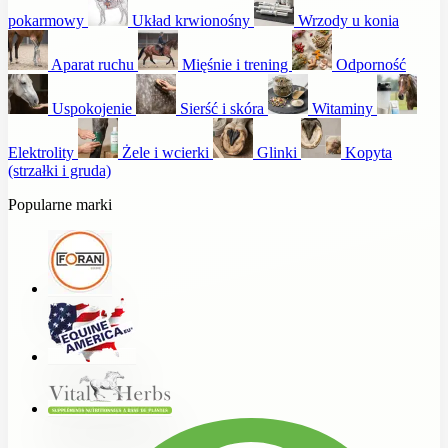
pokarmowy
Układ krwionośny
Wrzody u konia
Aparat ruchu
Mięśnie i trening
Odporność
Uspokojenie
Sierść i skóra
Witaminy
Elektrolity
Żele i wcierki
Glinki
Kopyta
(strzałki i gruda)
Popularne marki