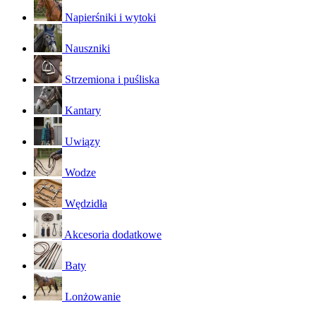
Napierśniki i wytoki
Nauszniki
Strzemiona i puśliska
Kantary
Uwiązy
Wodze
Wędzidła
Akcesoria dodatkowe
Baty
Lonżowanie