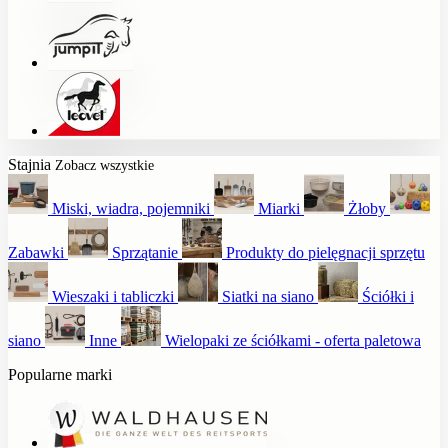
Stajnia
Zobacz wszystkie
Miski, wiadra, pojemniki
Miarki
Żłoby
Zabawki
Sprzątanie
Produkty do pielęgnacji sprzętu
Wieszaki i tabliczki
Siatki na siano
Ściółki i
siano
Inne
Wielopaki ze ściółkami - oferta paletowa
Popularne marki