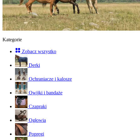
Kategorie
Zobacz wszystko
Derki
Ochraniacze i kalosze
Owijki i bandaże
Czapraki
Ogłowia
Popręgi