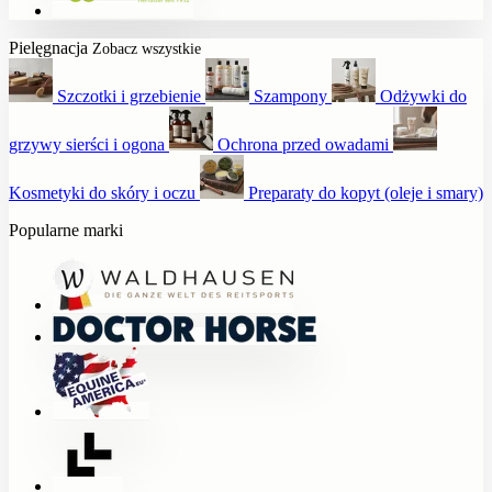
Pielęgnacja
Zobacz wszystkie
Szczotki i grzebienie
Szampony
Odżywki do
grzywy sierści i ogona
Ochrona przed owadami
Kosmetyki do skóry i oczu
Preparaty do kopyt (oleje i smary)
Popularne marki