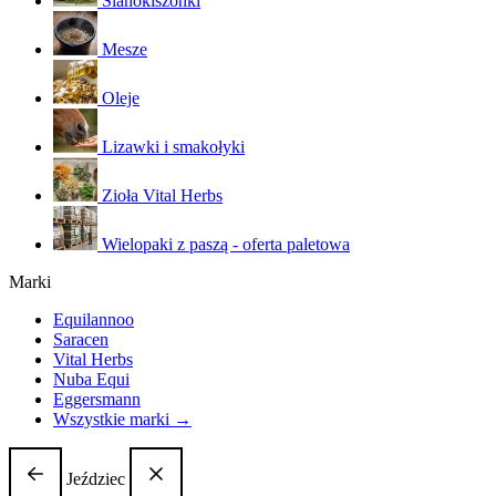
Sianokiszonki
Mesze
Oleje
Lizawki i smakołyki
Zioła Vital Herbs
Wielopaki z paszą - oferta paletowa
Marki
Equilannoo
Saracen
Vital Herbs
Nuba Equi
Eggersmann
Wszystkie marki →
Jeździec