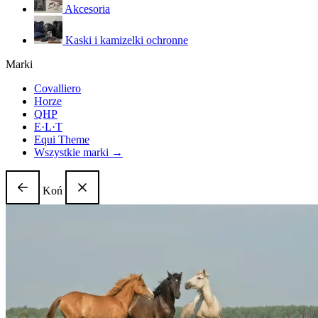
Akcesoria
Kaski i kamizelki ochronne
Marki
Covalliero
Horze
QHP
E·L·T
Equi Theme
Wszystkie marki →
Koń