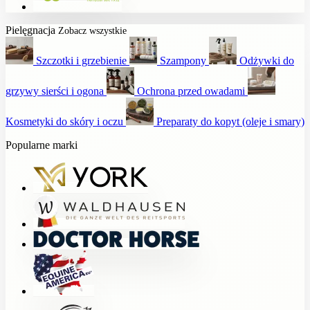
Pielęgnacja
Zobacz wszystkie
Szczotki i grzebienie
Szampony
Odżywki do
grzywy sierści i ogona
Ochrona przed owadami
Kosmetyki do skóry i oczu
Preparaty do kopyt (oleje i smary)
Popularne marki