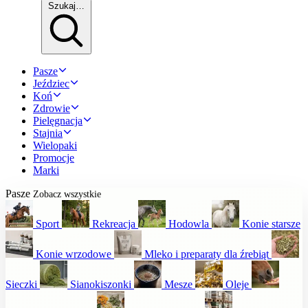
Szukaj…
Pasze
Jeździec
Koń
Zdrowie
Pielęgnacja
Stajnia
Wielopaki
Promocje
Marki
Pasze
Zobacz wszystkie
Sport
Rekreacja
Hodowla
Konie starsze
Konie wrzodowe
Mleko i preparaty dla źrebiąt
Sieczki
Sianokiszonki
Mesze
Oleje