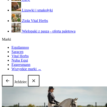
Lizawki i smakołyki
Zioła Vital Herbs
Wielopaki z paszą - oferta paletowa
Marki
Equilannoo
Saracen
Vital Herbs
Nuba Equi
Eggersmann
Wszystkie marki →
Jeździec