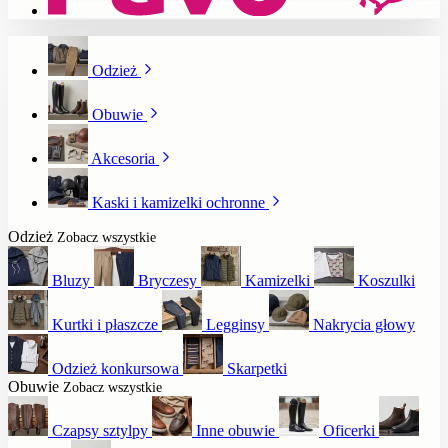
Odzież
Obuwie
Akcesoria
Kaski i kamizelki ochronne
Odzież
Zobacz wszystkie
Bluzy
Bryczesy
Kamizelki
Koszulki
Kurtki i płaszcze
Legginsy
Nakrycia głowy
Odzież konkursowa
Skarpetki
Obuwie
Zobacz wszystkie
Czapsy sztylpy
Inne obuwie
Oficerki