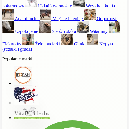
pokarmowy
Układ krwionośny
Wrzody u konia
Aparat ruchu
Mięśnie i trening
Odporność
Uspokojenie
Sierść i skóra
Witaminy
Elektrolity
Żele i wcierki
Glinki
Kopyta
(strzałki i gruda)
Popularne marki