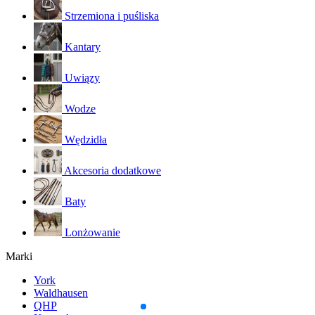
Strzemiona i puśliska
Kantary
Uwiązy
Wodze
Wędzidła
Akcesoria dodatkowe
Baty
Lonżowanie
Marki
York
Waldhausen
QHP