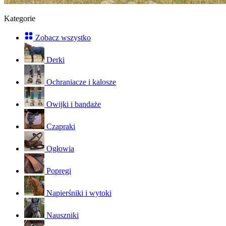
Kategorie
Zobacz wszystko
Derki
Ochraniacze i kalosze
Owijki i bandaże
Czapraki
Ogłowia
Popręgi
Napierśniki i wytoki
Nauszniki