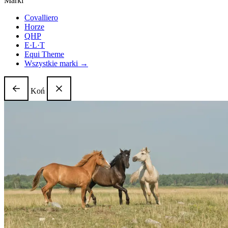
Marki
Covalliero
Horze
QHP
E·L·T
Equi Theme
Wszystkie marki →
Koń