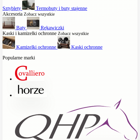
Sztyblety
Termobuty i buty stajenne
Akcesoria
Zobacz wszystkie
Baty
Rękawiczki
Kaski i kamizelki ochronne
Zobacz wszystkie
Kamizelki ochronne
Kaski ochronne
Popularne marki