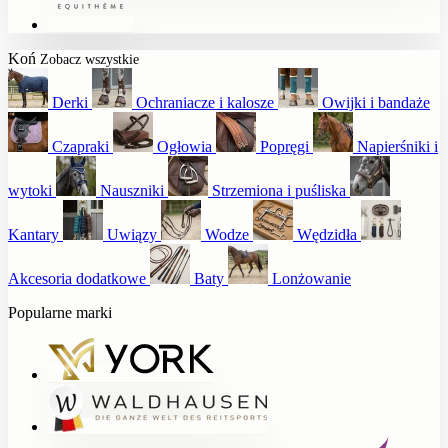
Koń
Zobacz wszystkie
Derki
Ochraniacze i kalosze
Owijki i bandaże
Czapraki
Ogłowia
Popręgi
Napierśniki i
wytoki
Nauszniki
Strzemiona i puśliska
Kantary
Uwiązy
Wodze
Wędzidła
Akcesoria dodatkowe
Baty
Lonżowanie
Popularne marki