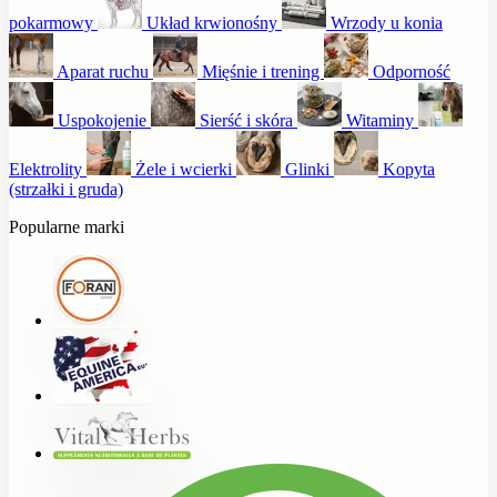
pokarmowy
Układ krwionośny
Wrzody u konia
Aparat ruchu
Mięśnie i trening
Odporność
Uspokojenie
Sierść i skóra
Witaminy
Elektrolity
Żele i wcierki
Glinki
Kopyta
(strzałki i gruda)
Popularne marki