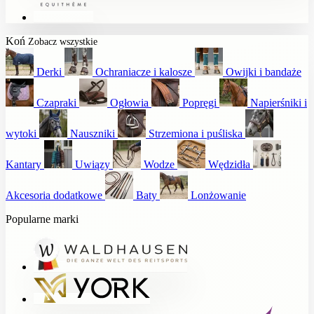
Koń
Zobacz wszystkie
Derki
Ochraniacze i kalosze
Owijki i bandaże
Czapraki
Ogłowia
Popręgi
Napierśniki i
wytoki
Nauszniki
Strzemiona i puśliska
Kantary
Uwiązy
Wodze
Wędzidła
Akcesoria dodatkowe
Baty
Lonżowanie
Popularne marki