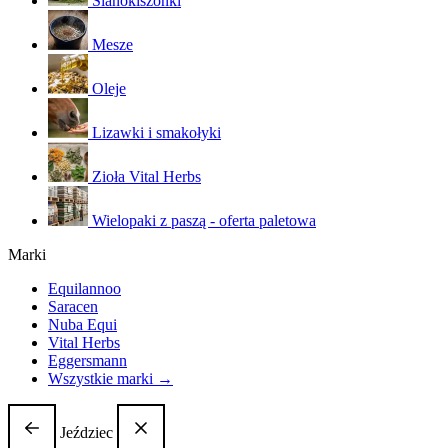
Sianokiszonki
Mesze
Oleje
Lizawki i smakołyki
Zioła Vital Herbs
Wielopaki z paszą - oferta paletowa
Marki
Equilannoo
Saracen
Nuba Equi
Vital Herbs
Eggersmann
Wszystkie marki →
Jeździec