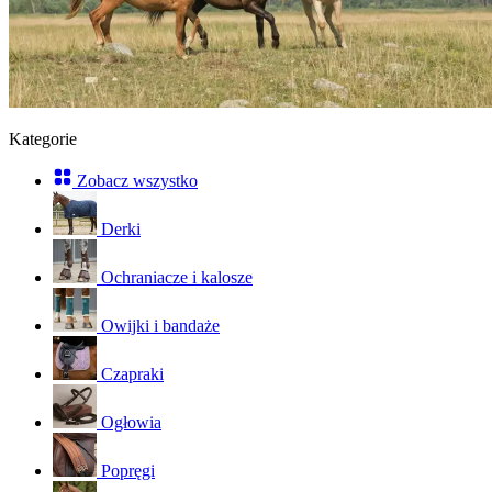
Kategorie
Zobacz wszystko
Derki
Ochraniacze i kalosze
Owijki i bandaże
Czapraki
Ogłowia
Popręgi