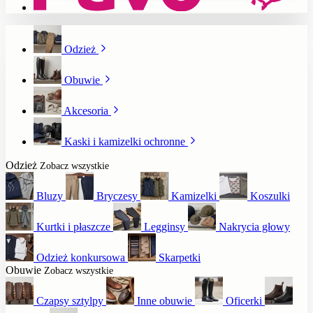
Odzież
Obuwie
Akcesoria
Kaski i kamizelki ochronne
Odzież
Zobacz wszystkie
Bluzy
Bryczesy
Kamizelki
Koszulki
Kurtki i płaszcze
Legginsy
Nakrycia głowy
Odzież konkursowa
Skarpetki
Obuwie
Zobacz wszystkie
Czapsy sztylpy
Inne obuwie
Oficerki