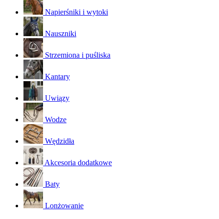
Napierśniki i wytoki
Nauszniki
Strzemiona i puśliska
Kantary
Uwiązy
Wodze
Wędzidła
Akcesoria dodatkowe
Baty
Lonżowanie