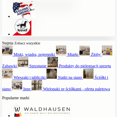
Stajnia
Zobacz wszystkie
Miski, wiadra, pojemniki
Miarki
Żłoby
Zabawki
Sprzątanie
Produkty do pielęgnacji sprzętu
Wieszaki i tabliczki
Siatki na siano
Ściółki i
siano
Inne
Wielopaki ze ściółkami - oferta paletowa
Popularne marki