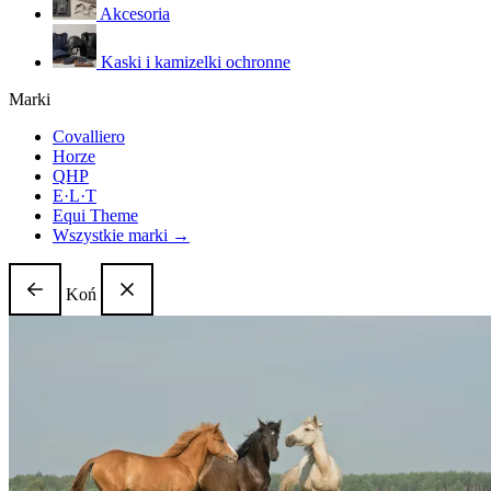
Akcesoria
Kaski i kamizelki ochronne
Marki
Covalliero
Horze
QHP
E·L·T
Equi Theme
Wszystkie marki →
Koń