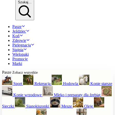
Szukaj…
Pasze
Jeździec
Koń
Zdrowie
Pielęgnacja
Stajnia
Wielopaki
Promocje
Marki
Pasze
Zobacz wszystkie
Sport
Rekreacja
Hodowla
Konie starsze
Konie wrzodowe
Mleko i preparaty dla źrebiąt
Sieczki
Sianokiszonki
Mesze
Oleje