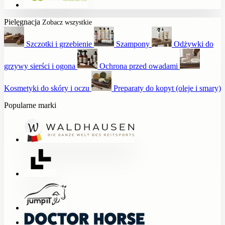
Pielęgnacja
Zobacz wszystkie
Szczotki i grzebienie
Szampony
Odżywki do
grzywy sierści i ogona
Ochrona przed owadami
Kosmetyki do skóry i oczu
Preparaty do kopyt (oleje i smary)
Popularne marki