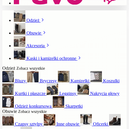
Odzież
Obuwie
Akcesoria
Kaski i kamizelki ochronne
Odzież
Zobacz wszystkie
Bluzy
Bryczesy
Kamizelki
Koszulki
Kurtki i płaszcze
Legginsy
Nakrycia głowy
Odzież konkursowa
Skarpetki
Obuwie
Zobacz wszystkie
Czapsy sztylpy
Inne obuwie
Oficerki