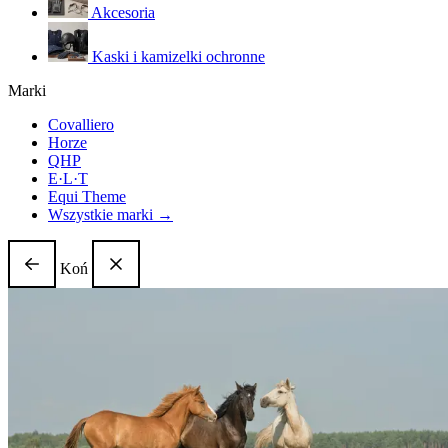
Akcesoria
Kaski i kamizelki ochronne
Marki
Covalliero
Horze
QHP
E·L·T
Equi Theme
Wszystkie marki →
Koń