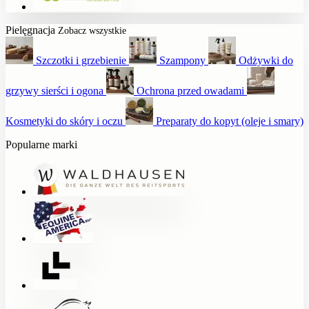
Pielęgnacja
Zobacz wszystkie
Szczotki i grzebienie
Szampony
Odżywki do
grzywy sierści i ogona
Ochrona przed owadami
Kosmetyki do skóry i oczu
Preparaty do kopyt (oleje i smary)
Popularne marki