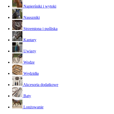
Napierśniki i wytoki
Nauszniki
Strzemiona i puśliska
Kantary
Uwiązy
Wodze
Wędzidła
Akcesoria dodatkowe
Baty
Lonżowanie