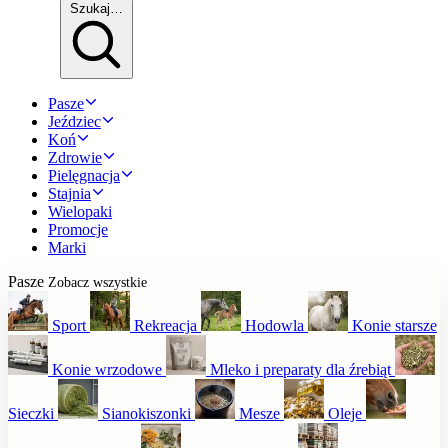
Szukaj…
Pasze
Jeździec
Koń
Zdrowie
Pielęgnacja
Stajnia
Wielopaki
Promocje
Marki
Pasze
Zobacz wszystkie
Sport
Rekreacja
Hodowla
Konie starsze
Konie wrzodowe
Mleko i preparaty dla źrebiąt
Sieczki
Sianokiszonki
Mesze
Oleje