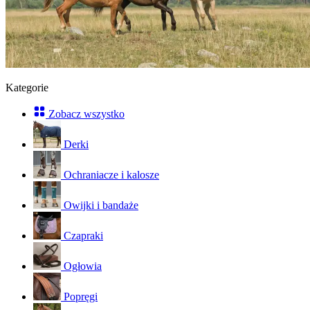
Kategorie
Zobacz wszystko
Derki
Ochraniacze i kalosze
Owijki i bandaże
Czapraki
Ogłowia
Popręgi