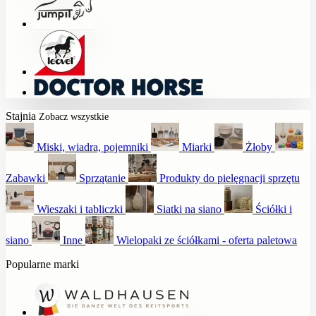
Stajnia
Zobacz wszystkie
Miski, wiadra, pojemniki
Miarki
Żłoby
Zabawki
Sprzątanie
Produkty do pielęgnacji sprzętu
Wieszaki i tabliczki
Siatki na siano
Ściółki i
siano
Inne
Wielopaki ze ściółkami - oferta paletowa
Popularne marki