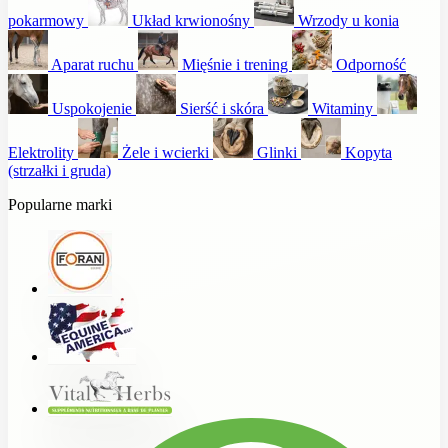
pokarmowy
Układ krwionośny
Wrzody u konia
Aparat ruchu
Mięśnie i trening
Odporność
Uspokojenie
Sierść i skóra
Witaminy
Elektrolity
Żele i wcierki
Glinki
Kopyta
(strzałki i gruda)
Popularne marki