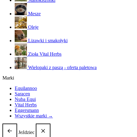
Sianokiszonki
Mesze
Oleje
Lizawki i smakołyki
Zioła Vital Herbs
Wielopaki z paszą - oferta paletowa
Marki
Equilannoo
Saracen
Nuba Equi
Vital Herbs
Eggersmann
Wszystkie marki →
Jeździec