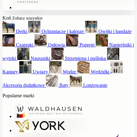
Koń
Zobacz wszystkie
Derki
Ochraniacze i kalosze
Owijki i bandaże
Czapraki
Ogłowia
Popręgi
Napierśniki i
wytoki
Nauszniki
Strzemiona i puśliska
Kantary
Uwiązy
Wodze
Wędzidła
Akcesoria dodatkowe
Baty
Lonżowanie
Popularne marki