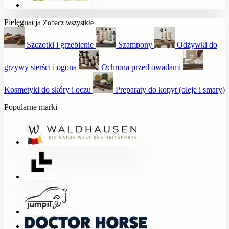
Pielęgnacja
Zobacz wszystkie
Szczotki i grzebienie
Szampony
Odżywki do
grzywy sierści i ogona
Ochrona przed owadami
Kosmetyki do skóry i oczu
Preparaty do kopyt (oleje i smary)
Popularne marki