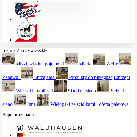
Stajnia
Zobacz wszystkie
Miski, wiadra, pojemniki
Miarki
Żłoby
Zabawki
Sprzątanie
Produkty do pielęgnacji sprzętu
Wieszaki i tabliczki
Siatki na siano
Ściółki i
siano
Inne
Wielopaki ze ściółkami - oferta paletowa
Popularne marki