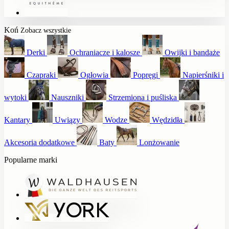
Koń
Zobacz wszystkie
Derki
Ochraniacze i kalosze
Owijki i bandaże
Czapraki
Ogłowia
Popręgi
Napierśniki i
wytoki
Nauszniki
Strzemiona i puśliska
Kantary
Uwiązy
Wodze
Wędzidła
Akcesoria dodatkowe
Baty
Lonżowanie
Popularne marki