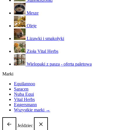
Sianokiszonki
Mesze
Oleje
Lizawki i smakołyki
Zioła Vital Herbs
Wielopaki z paszą - oferta paletowa
Marki
Equilannoo
Saracen
Nuba Equi
Vital Herbs
Eggersmann
Wszystkie marki →
Jeździec