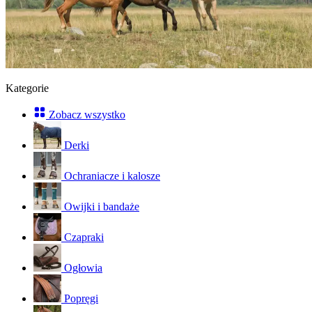
Kategorie
Zobacz wszystko
Derki
Ochraniacze i kalosze
Owijki i bandaże
Czapraki
Ogłowia
Popręgi