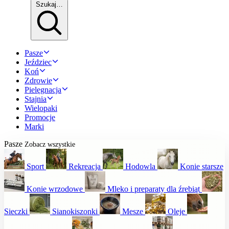
Szukaj…
Pasze
Jeździec
Koń
Zdrowie
Pielęgnacja
Stajnia
Wielopaki
Promocje
Marki
Pasze
Zobacz wszystkie
Sport
Rekreacja
Hodowla
Konie starsze
Konie wrzodowe
Mleko i preparaty dla źrebiąt
Sieczki
Sianokiszonki
Mesze
Oleje