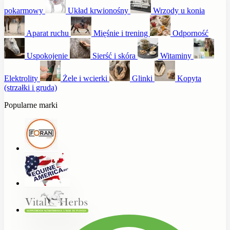
pokarmowy
Układ krwionośny
Wrzody u konia
Aparat ruchu
Mięśnie i trening
Odporność
Uspokojenie
Sierść i skóra
Witaminy
Elektrolity
Żele i wcierki
Glinki
Kopyta
(strzałki i gruda)
Popularne marki