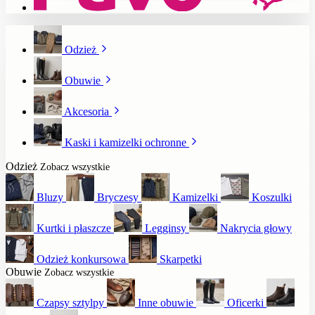
Odzież
Obuwie
Akcesoria
Kaski i kamizelki ochronne
Odzież
Zobacz wszystkie
Bluzy
Bryczesy
Kamizelki
Koszulki
Kurtki i płaszcze
Legginsy
Nakrycia głowy
Odzież konkursowa
Skarpetki
Obuwie
Zobacz wszystkie
Czapsy sztylpy
Inne obuwie
Oficerki