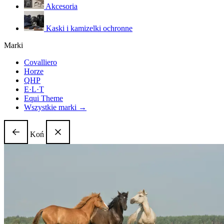
Akcesoria
Kaski i kamizelki ochronne
Marki
Covalliero
Horze
QHP
E·L·T
Equi Theme
Wszystkie marki →
Koń