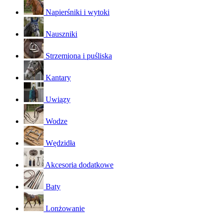
Napierśniki i wytoki
Nauszniki
Strzemiona i puśliska
Kantary
Uwiązy
Wodze
Wędzidła
Akcesoria dodatkowe
Baty
Lonżowanie