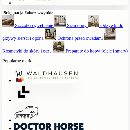
Pielęgnacja
Zobacz wszystkie
Szczotki i grzebienie
Szampony
Odżywki do
grzywy sierści i ogona
Ochrona przed owadami
Kosmetyki do skóry i oczu
Preparaty do kopyt (oleje i smary)
Popularne marki