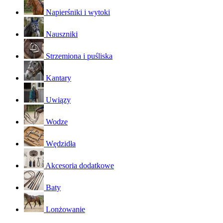
Napierśniki i wytoki
Nauszniki
Strzemiona i puśliska
Kantary
Uwiązy
Wodze
Wędzidła
Akcesoria dodatkowe
Baty
Lonżowanie