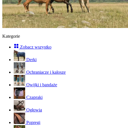
Kategorie
Zobacz wszystko
Derki
Ochraniacze i kalosze
Owijki i bandaże
Czapraki
Ogłowia
Popręgi