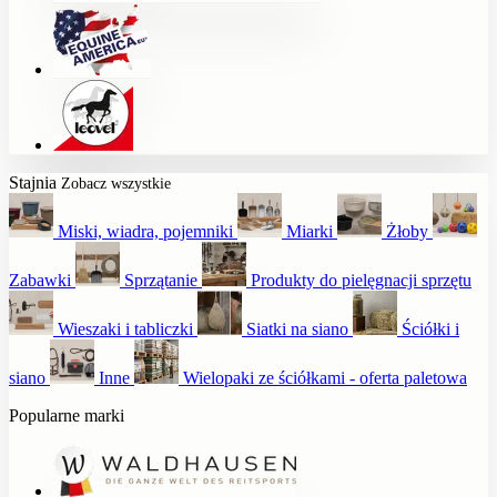
Stajnia
Zobacz wszystkie
Miski, wiadra, pojemniki
Miarki
Żłoby
Zabawki
Sprzątanie
Produkty do pielęgnacji sprzętu
Wieszaki i tabliczki
Siatki na siano
Ściółki i
siano
Inne
Wielopaki ze ściółkami - oferta paletowa
Popularne marki