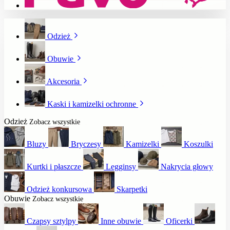
Odzież
Obuwie
Akcesoria
Kaski i kamizelki ochronne
Odzież
Zobacz wszystkie
Bluzy
Bryczesy
Kamizelki
Koszulki
Kurtki i płaszcze
Legginsy
Nakrycia głowy
Odzież konkursowa
Skarpetki
Obuwie
Zobacz wszystkie
Czapsy sztylpy
Inne obuwie
Oficerki