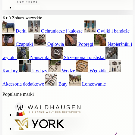
Koń
Zobacz wszystkie
Derki
Ochraniacze i kalosze
Owijki i bandaże
Czapraki
Ogłowia
Popręgi
Napierśniki i
wytoki
Nauszniki
Strzemiona i puśliska
Kantary
Uwiązy
Wodze
Wędzidła
Akcesoria dodatkowe
Baty
Lonżowanie
Popularne marki