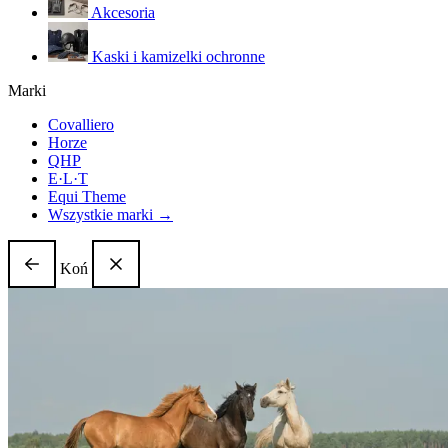
Akcesoria
Kaski i kamizelki ochronne
Marki
Covalliero
Horze
QHP
E·L·T
Equi Theme
Wszystkie marki →
Koń