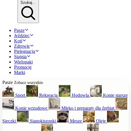
Szukaj…
Pasze
Jeździec
Koń
Zdrowie
Pielęgnacja
Stajnia
Wielopaki
Promocje
Marki
Pasze
Zobacz wszystkie
Sport
Rekreacja
Hodowla
Konie starsze
Konie wrzodowe
Mleko i preparaty dla źrebiąt
Sieczki
Sianokiszonki
Mesze
Oleje