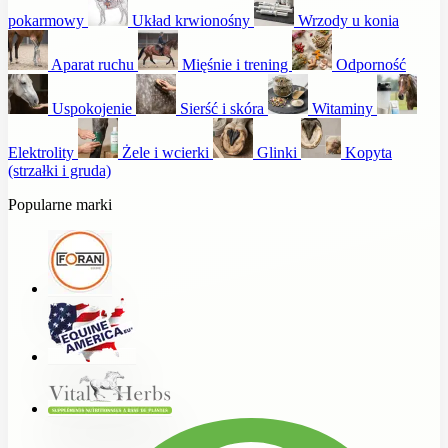
pokarmowy
Układ krwionośny
Wrzody u konia
Aparat ruchu
Mięśnie i trening
Odporność
Uspokojenie
Sierść i skóra
Witaminy
Elektrolity
Żele i wcierki
Glinki
Kopyta
(strzałki i gruda)
Popularne marki