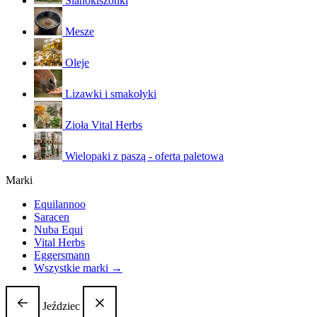
Sianokiszonki
Mesze
Oleje
Lizawki i smakołyki
Zioła Vital Herbs
Wielopaki z paszą - oferta paletowa
Marki
Equilannoo
Saracen
Nuba Equi
Vital Herbs
Eggersmann
Wszystkie marki →
Jeździec