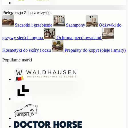
Pielęgnacja
Zobacz wszystkie
Szczotki i grzebienie
Szampony
Odżywki do
grzywy sierści i ogona
Ochrona przed owadami
Kosmetyki do skóry i oczu
Preparaty do kopyt (oleje i smary)
Popularne marki