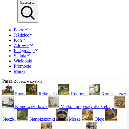
Szukaj…
Pasze
Jeździec
Koń
Zdrowie
Pielęgnacja
Stajnia
Wielopaki
Promocje
Marki
Pasze
Zobacz wszystkie
Sport
Rekreacja
Hodowla
Konie starsze
Konie wrzodowe
Mleko i preparaty dla źrebiąt
Sieczki
Sianokiszonki
Mesze
Oleje