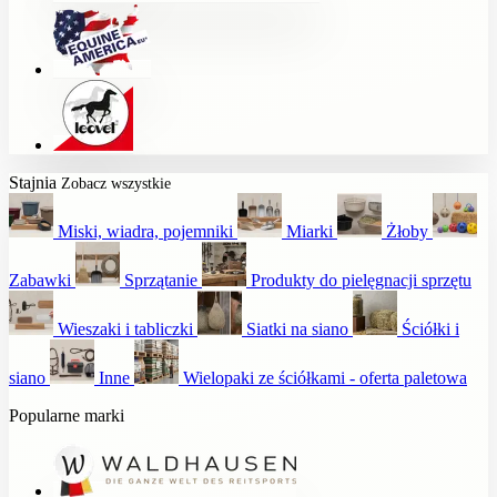
Stajnia
Zobacz wszystkie
Miski, wiadra, pojemniki
Miarki
Żłoby
Zabawki
Sprzątanie
Produkty do pielęgnacji sprzętu
Wieszaki i tabliczki
Siatki na siano
Ściółki i
siano
Inne
Wielopaki ze ściółkami - oferta paletowa
Popularne marki