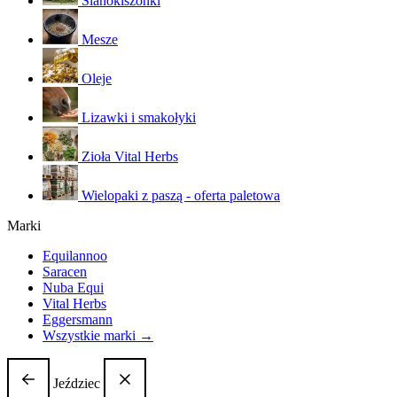
Sianokiszonki
Mesze
Oleje
Lizawki i smakołyki
Zioła Vital Herbs
Wielopaki z paszą - oferta paletowa
Marki
Equilannoo
Saracen
Nuba Equi
Vital Herbs
Eggersmann
Wszystkie marki →
Jeździec