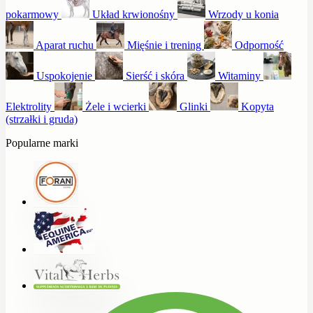
pokarmowy
Układ krwionośny
Wrzody u konia
Aparat ruchu
Mięśnie i trening
Odporność
Uspokojenie
Sierść i skóra
Witaminy
Elektrolity
Żele i wcierki
Glinki
Kopyta
(strzałki i gruda)
Popularne marki