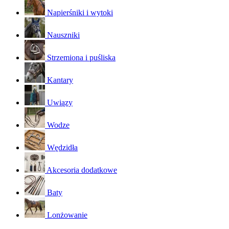
Napierśniki i wytoki
Nauszniki
Strzemiona i puśliska
Kantary
Uwiązy
Wodze
Wędzidła
Akcesoria dodatkowe
Baty
Lonżowanie