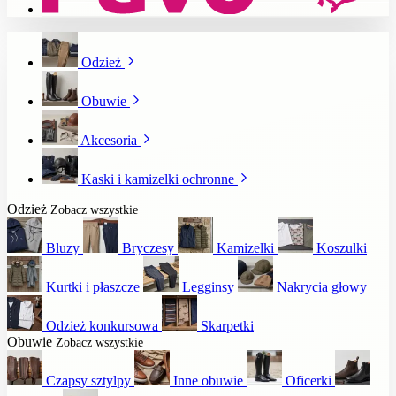
Odzież
Obuwie
Akcesoria
Kaski i kamizelki ochronne
Odzież
Zobacz wszystkie
Bluzy
Bryczesy
Kamizelki
Koszulki
Kurtki i płaszcze
Legginsy
Nakrycia głowy
Odzież konkursowa
Skarpetki
Obuwie
Zobacz wszystkie
Czapsy sztylpy
Inne obuwie
Oficerki