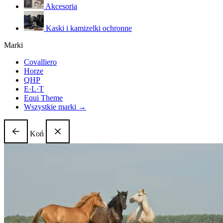
Akcesoria
Kaski i kamizelki ochronne
Marki
Covalliero
Horze
QHP
E·L·T
Equi Theme
Wszystkie marki →
Koń