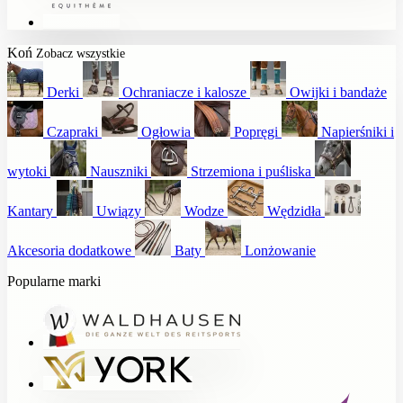
Koń
Zobacz wszystkie
Derki
Ochraniacze i kalosze
Owijki i bandaże
Czapraki
Ogłowia
Popręgi
Napierśniki i
wytoki
Nauszniki
Strzemiona i puśliska
Kantary
Uwiązy
Wodze
Wędzidła
Akcesoria dodatkowe
Baty
Lonżowanie
Popularne marki