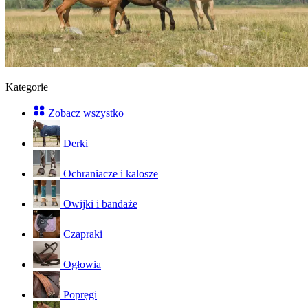
Kategorie
Zobacz wszystko
Derki
Ochraniacze i kalosze
Owijki i bandaże
Czapraki
Ogłowia
Popręgi