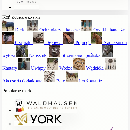
Koń
Zobacz wszystkie
Derki
Ochraniacze i kalosze
Owijki i bandaże
Czapraki
Ogłowia
Popręgi
Napierśniki i
wytoki
Nauszniki
Strzemiona i puśliska
Kantary
Uwiązy
Wodze
Wędzidła
Akcesoria dodatkowe
Baty
Lonżowanie
Popularne marki