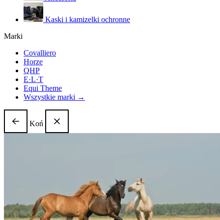
Kaski i kamizelki ochronne
Marki
Covalliero
Horze
QHP
E·L·T
Equi Theme
Wszystkie marki →
Koń