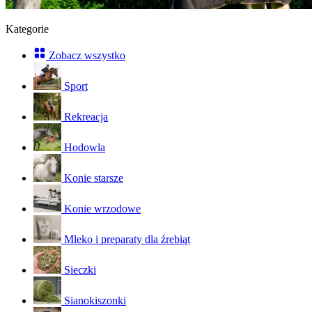
Kategorie
Zobacz wszystko
Sport
Rekreacja
Hodowla
Konie starsze
Konie wrzodowe
Mleko i preparaty dla źrebiąt
Sieczki
Sianokiszonki