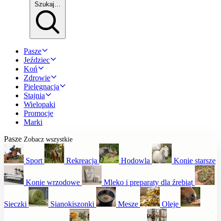
Szukaj…
Pasze
Jeździec
Koń
Zdrowie
Pielęgnacja
Stajnia
Wielopaki
Promocje
Marki
Pasze
Zobacz wszystkie
Sport
Rekreacja
Hodowla
Konie starsze
Konie wrzodowe
Mleko i preparaty dla źrebiąt
Sieczki
Sianokiszonki
Mesze
Oleje