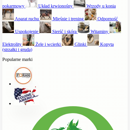
pokarmowy
Układ krwionośny
Wrzody u konia
Aparat ruchu
Mięśnie i trening
Odporność
Uspokojenie
Sierść i skóra
Witaminy
Elektrolity
Żele i wcierki
Glinki
Kopyta
(strzałki i gruda)
Popularne marki