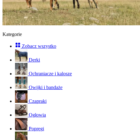
Kategorie
Zobacz wszystko
Derki
Ochraniacze i kalosze
Owijki i bandaże
Czapraki
Ogłowia
Popręgi