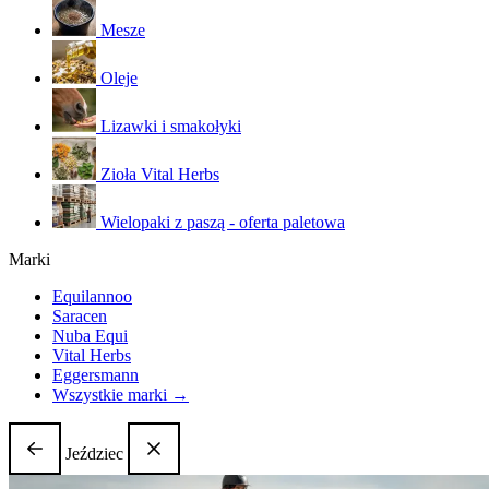
Mesze
Oleje
Lizawki i smakołyki
Zioła Vital Herbs
Wielopaki z paszą - oferta paletowa
Marki
Equilannoo
Saracen
Nuba Equi
Vital Herbs
Eggersmann
Wszystkie marki →
Jeździec