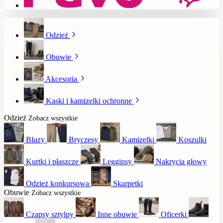
Odzież
Obuwie
Akcesoria
Kaski i kamizelki ochronne
Odzież
Zobacz wszystkie
Bluzy
Bryczesy
Kamizelki
Koszulki
Kurtki i płaszcze
Legginsy
Nakrycia głowy
Odzież konkursowa
Skarpetki
Obuwie
Zobacz wszystkie
Czapsy sztylpy
Inne obuwie
Oficerki