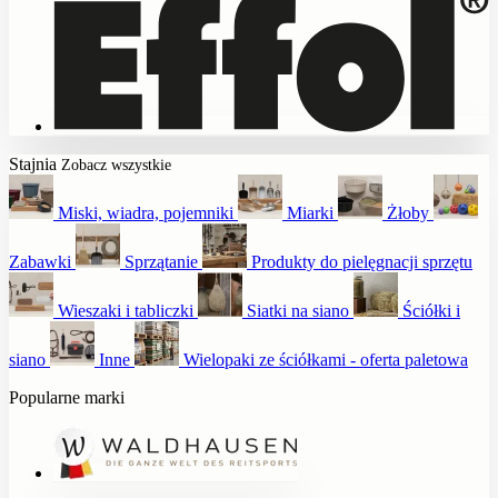
Stajnia
Zobacz wszystkie
Miski, wiadra, pojemniki
Miarki
Żłoby
Zabawki
Sprzątanie
Produkty do pielęgnacji sprzętu
Wieszaki i tabliczki
Siatki na siano
Ściółki i
siano
Inne
Wielopaki ze ściółkami - oferta paletowa
Popularne marki