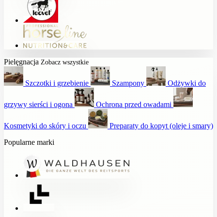
Pielęgnacja
Zobacz wszystkie
Szczotki i grzebienie
Szampony
Odżywki do
grzywy sierści i ogona
Ochrona przed owadami
Kosmetyki do skóry i oczu
Preparaty do kopyt (oleje i smary)
Popularne marki