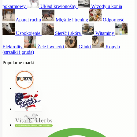
pokarmowy
Układ krwionośny
Wrzody u konia
Aparat ruchu
Mięśnie i trening
Odporność
Uspokojenie
Sierść i skóra
Witaminy
Elektrolity
Żele i wcierki
Glinki
Kopyta
(strzałki i gruda)
Popularne marki