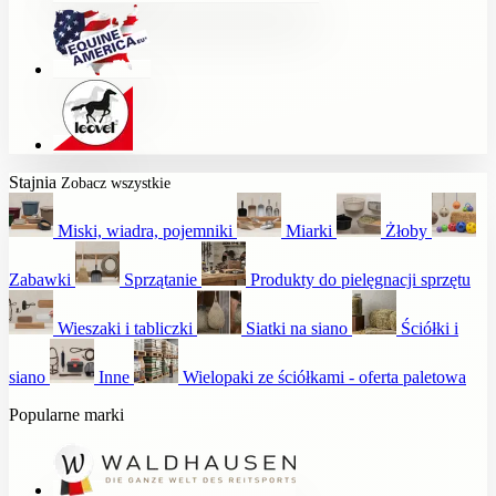
Stajnia
Zobacz wszystkie
Miski, wiadra, pojemniki
Miarki
Żłoby
Zabawki
Sprzątanie
Produkty do pielęgnacji sprzętu
Wieszaki i tabliczki
Siatki na siano
Ściółki i
siano
Inne
Wielopaki ze ściółkami - oferta paletowa
Popularne marki