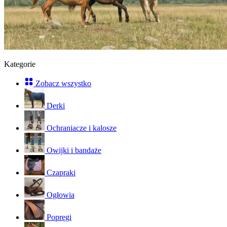
Kategorie
Zobacz wszystko
Derki
Ochraniacze i kalosze
Owijki i bandaże
Czapraki
Ogłowia
Popręgi