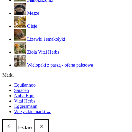
Sianokiszonki
Mesze
Oleje
Lizawki i smakołyki
Zioła Vital Herbs
Wielopaki z paszą - oferta paletowa
Marki
Equilannoo
Saracen
Nuba Equi
Vital Herbs
Eggersmann
Wszystkie marki →
Jeździec