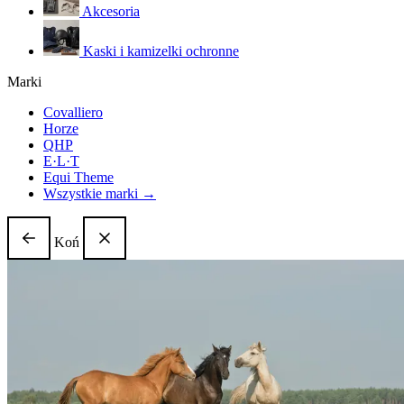
Akcesoria
Kaski i kamizelki ochronne
Marki
Covalliero
Horze
QHP
E·L·T
Equi Theme
Wszystkie marki →
Koń