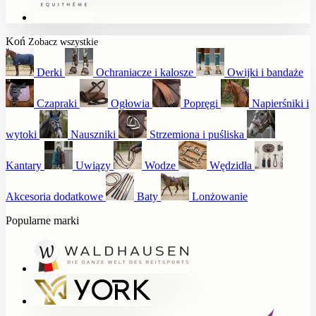
Koń
Zobacz wszystkie
Derki
Ochraniacze i kalosze
Owijki i bandaże
Czapraki
Ogłowia
Popręgi
Napierśniki i
wytoki
Nauszniki
Strzemiona i puśliska
Kantary
Uwiązy
Wodze
Wędzidła
Akcesoria dodatkowe
Baty
Lonżowanie
Popularne marki