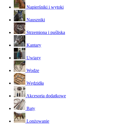
Napierśniki i wytoki
Nauszniki
Strzemiona i puśliska
Kantary
Uwiązy
Wodze
Wędzidła
Akcesoria dodatkowe
Baty
Lonżowanie