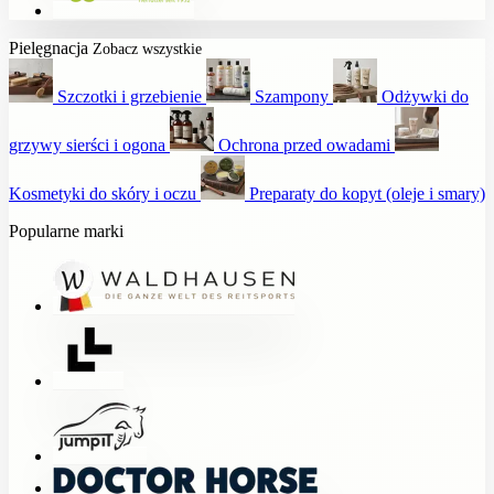
Pielęgnacja
Zobacz wszystkie
Szczotki i grzebienie
Szampony
Odżywki do
grzywy sierści i ogona
Ochrona przed owadami
Kosmetyki do skóry i oczu
Preparaty do kopyt (oleje i smary)
Popularne marki