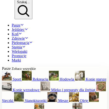
Szukaj…
Pasze
Jeździec
Koń
Zdrowie
Pielęgnacja
Stajnia
Wielopaki
Promocje
Marki
Pasze
Zobacz wszystkie
Sport
Rekreacja
Hodowla
Konie starsze
Konie wrzodowe
Mleko i preparaty dla źrebiąt
Sieczki
Sianokiszonki
Mesze
Oleje