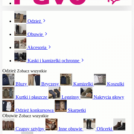
Odzież
Obuwie
Akcesoria
Kaski i kamizelki ochronne
Odzież
Zobacz wszystkie
Bluzy
Bryczesy
Kamizelki
Koszulki
Kurtki i płaszcze
Legginsy
Nakrycia głowy
Odzież konkursowa
Skarpetki
Obuwie
Zobacz wszystkie
Czapsy sztylpy
Inne obuwie
Oficerki