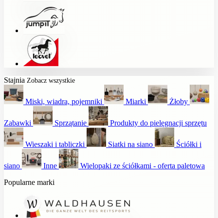
Stajnia
Zobacz wszystkie
Miski, wiadra, pojemniki
Miarki
Żłoby
Zabawki
Sprzątanie
Produkty do pielęgnacji sprzętu
Wieszaki i tabliczki
Siatki na siano
Ściółki i
siano
Inne
Wielopaki ze ściółkami - oferta paletowa
Popularne marki