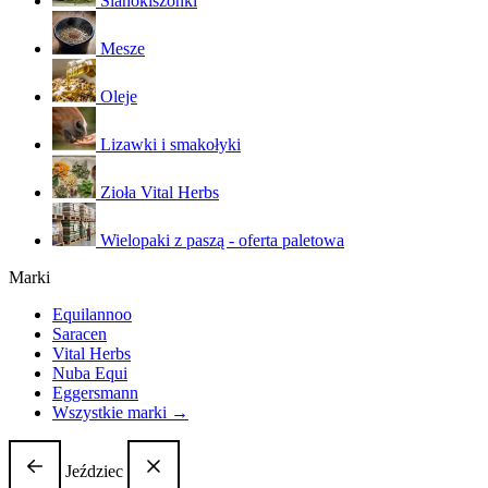
Sianokiszonki
Mesze
Oleje
Lizawki i smakołyki
Zioła Vital Herbs
Wielopaki z paszą - oferta paletowa
Marki
Equilannoo
Saracen
Vital Herbs
Nuba Equi
Eggersmann
Wszystkie marki →
Jeździec