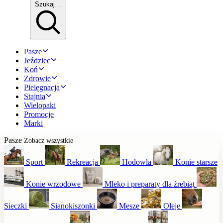
Szukaj…
Pasze
Jeździec
Koń
Zdrowie
Pielęgnacja
Stajnia
Wielopaki
Promocje
Marki
Pasze
Zobacz wszystkie
Sport
Rekreacja
Hodowla
Konie starsze
Konie wrzodowe
Mleko i preparaty dla źrebiąt
Sieczki
Sianokiszonki
Mesze
Oleje