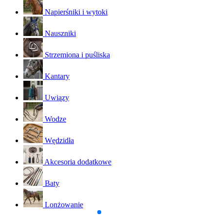
Napierśniki i wytoki
Nauszniki
Strzemiona i puśliska
Kantary
Uwiązy
Wodze
Wędzidła
Akcesoria dodatkowe
Baty
Lonżowanie