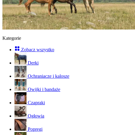
Kategorie
Zobacz wszystko
Derki
Ochraniacze i kalosze
Owijki i bandaże
Czapraki
Ogłowia
Popręgi