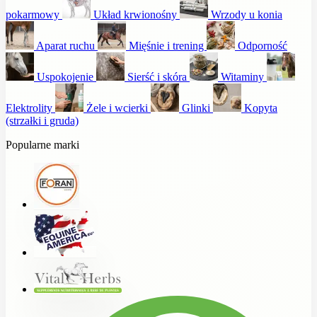
pokarmowy
Układ krwionośny
Wrzody u konia
Aparat ruchu
Mięśnie i trening
Odporność
Uspokojenie
Sierść i skóra
Witaminy
Elektrolity
Żele i wcierki
Glinki
Kopyta
(strzałki i gruda)
Popularne marki