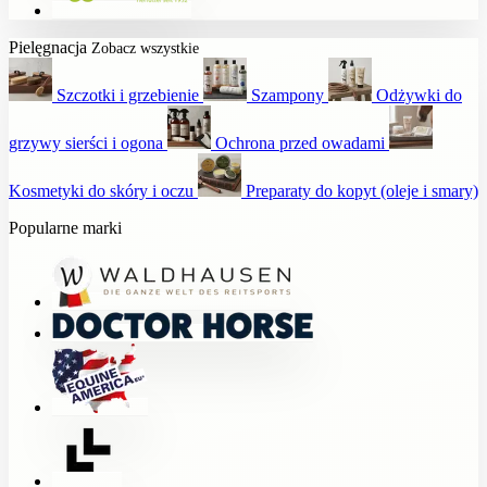
Pielęgnacja
Zobacz wszystkie
Szczotki i grzebienie
Szampony
Odżywki do
grzywy sierści i ogona
Ochrona przed owadami
Kosmetyki do skóry i oczu
Preparaty do kopyt (oleje i smary)
Popularne marki