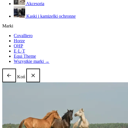
Akcesoria
Kaski i kamizelki ochronne
Marki
Covalliero
Horze
QHP
E·L·T
Equi Theme
Wszystkie marki →
Koń