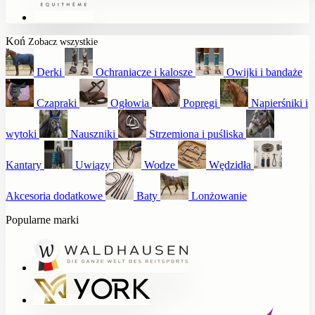
Koń
Zobacz wszystkie
Derki
Ochraniacze i kalosze
Owijki i bandaże
Czapraki
Ogłowia
Popręgi
Napierśniki i
wytoki
Nauszniki
Strzemiona i puśliska
Kantary
Uwiązy
Wodze
Wędzidła
Akcesoria dodatkowe
Baty
Lonżowanie
Popularne marki