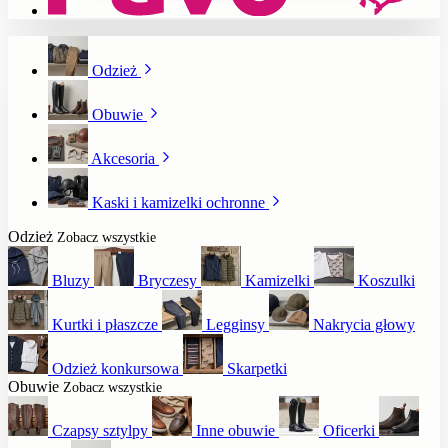
Odzież
Obuwie
Akcesoria
Kaski i kamizelki ochronne
Odzież
Zobacz wszystkie
Bluzy
Bryczesy
Kamizelki
Koszulki
Kurtki i płaszcze
Legginsy
Nakrycia głowy
Odzież konkursowa
Skarpetki
Obuwie
Zobacz wszystkie
Czapsy sztylpy
Inne obuwie
Oficerki