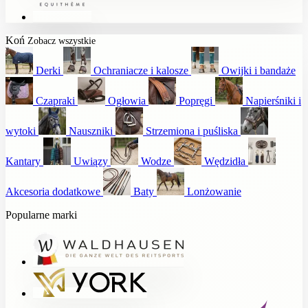
Koń
Zobacz wszystkie
Derki
Ochraniacze i kalosze
Owijki i bandaże
Czapraki
Ogłowia
Popręgi
Napierśniki i
wytoki
Nauszniki
Strzemiona i puśliska
Kantary
Uwiązy
Wodze
Wędzidła
Akcesoria dodatkowe
Baty
Lonżowanie
Popularne marki