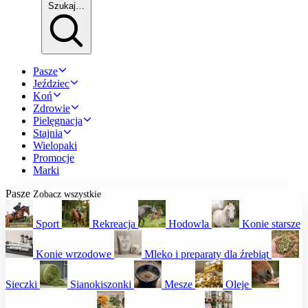
Szukaj…
Pasze
Jeździec
Koń
Zdrowie
Pielęgnacja
Stajnia
Wielopaki
Promocje
Marki
Pasze
Zobacz wszystkie
Sport
Rekreacja
Hodowla
Konie starsze
Konie wrzodowe
Mleko i preparaty dla źrebiąt
Sieczki
Sianokiszonki
Mesze
Oleje