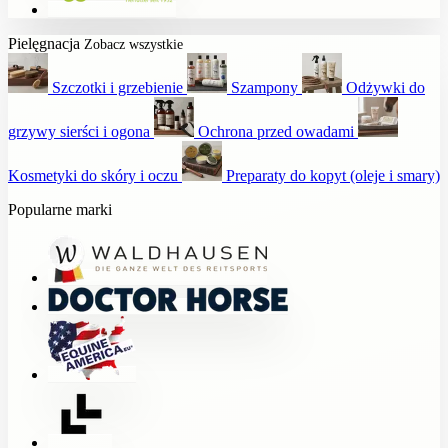
Pielęgnacja
Zobacz wszystkie
Szczotki i grzebienie
Szampony
Odżywki do
grzywy sierści i ogona
Ochrona przed owadami
Kosmetyki do skóry i oczu
Preparaty do kopyt (oleje i smary)
Popularne marki