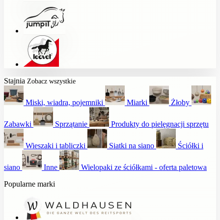
Stajnia
Zobacz wszystkie
Miski, wiadra, pojemniki
Miarki
Żłoby
Zabawki
Sprzątanie
Produkty do pielęgnacji sprzętu
Wieszaki i tabliczki
Siatki na siano
Ściółki i
siano
Inne
Wielopaki ze ściółkami - oferta paletowa
Popularne marki