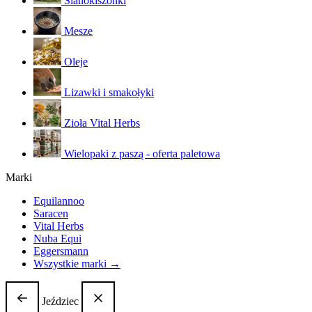
Sianokiszonki
Mesze
Oleje
Lizawki i smakołyki
Zioła Vital Herbs
Wielopaki z paszą - oferta paletowa
Marki
Equilannoo
Saracen
Vital Herbs
Nuba Equi
Eggersmann
Wszystkie marki →
Jeździec