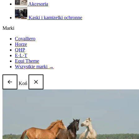
Akcesoria
Kaski i kamizelki ochronne
Marki
Covalliero
Horze
QHP
E·L·T
Equi Theme
Wszystkie marki →
Koń