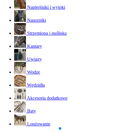
Napierśniki i wytoki
Nauszniki
Strzemiona i puśliska
Kantary
Uwiązy
Wodze
Wędzidła
Akcesoria dodatkowe
Baty
Lonżowanie