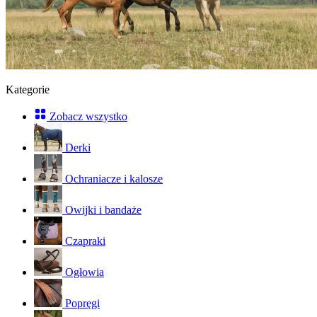
Kategorie
Zobacz wszystko
Derki
Ochraniacze i kalosze
Owijki i bandaże
Czapraki
Ogłowia
Popręgi