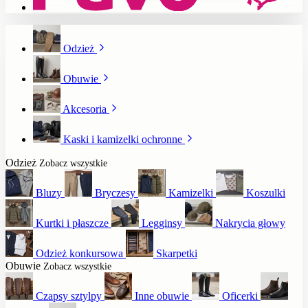
Odzież
Obuwie
Akcesoria
Kaski i kamizelki ochronne
Odzież
Zobacz wszystkie
Bluzy
Bryczesy
Kamizelki
Koszulki
Kurtki i płaszcze
Legginsy
Nakrycia głowy
Odzież konkursowa
Skarpetki
Obuwie
Zobacz wszystkie
Czapsy sztylpy
Inne obuwie
Oficerki