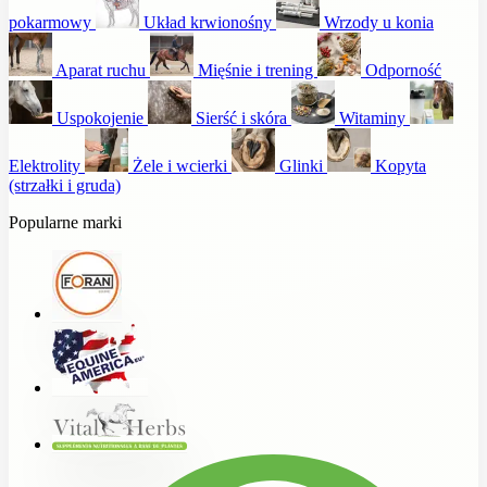
pokarmowy
Układ krwionośny
Wrzody u konia
Aparat ruchu
Mięśnie i trening
Odporność
Uspokojenie
Sierść i skóra
Witaminy
Elektrolity
Żele i wcierki
Glinki
Kopyta
(strzałki i gruda)
Popularne marki