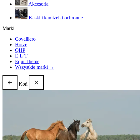
Akcesoria
Kaski i kamizelki ochronne
Marki
Covalliero
Horze
QHP
E·L·T
Equi Theme
Wszystkie marki →
Koń