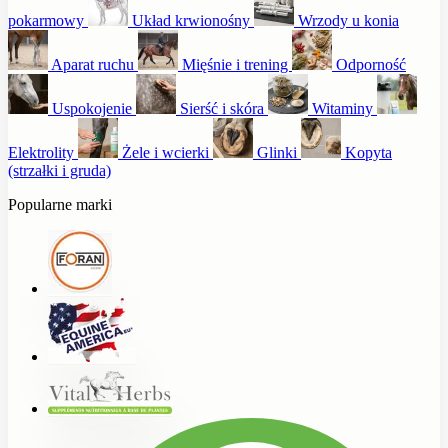
pokarmowy
Układ krwionośny
Wrzody u konia
Aparat ruchu
Mięśnie i trening
Odporność
Uspokojenie
Sierść i skóra
Witaminy
Elektrolity
Żele i wcierki
Glinki
Kopyta
(strzałki i gruda)
Popularne marki