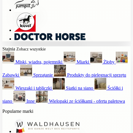
Stajnia
Zobacz wszystkie
Miski, wiadra, pojemniki
Miarki
Żłoby
Zabawki
Sprzątanie
Produkty do pielęgnacji sprzętu
Wieszaki i tabliczki
Siatki na siano
Ściółki i
siano
Inne
Wielopaki ze ściółkami - oferta paletowa
Popularne marki