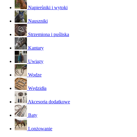
Napierśniki i wytoki
Nauszniki
Strzemiona i puśliska
Kantary
Uwiązy
Wodze
Wędzidła
Akcesoria dodatkowe
Baty
Lonżowanie