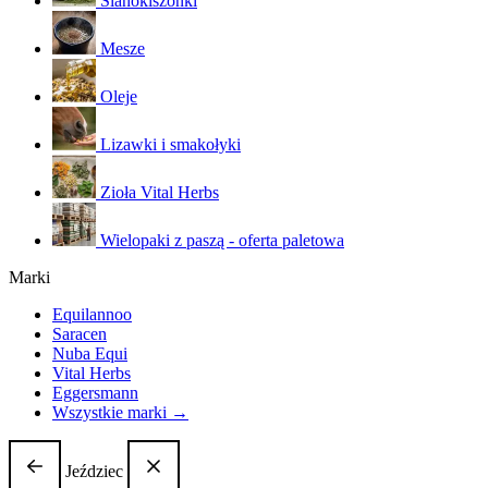
Sianokiszonki
Mesze
Oleje
Lizawki i smakołyki
Zioła Vital Herbs
Wielopaki z paszą - oferta paletowa
Marki
Equilannoo
Saracen
Nuba Equi
Vital Herbs
Eggersmann
Wszystkie marki →
Jeździec