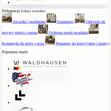
Pielęgnacja
Zobacz wszystkie
Szczotki i grzebienie
Szampony
Odżywki do
grzywy sierści i ogona
Ochrona przed owadami
Kosmetyki do skóry i oczu
Preparaty do kopyt (oleje i smary)
Popularne marki