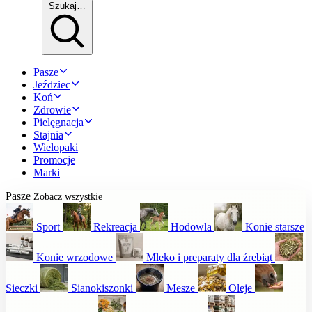
Szukaj…
Pasze
Jeździec
Koń
Zdrowie
Pielęgnacja
Stajnia
Wielopaki
Promocje
Marki
Pasze
Zobacz wszystkie
Sport
Rekreacja
Hodowla
Konie starsze
Konie wrzodowe
Mleko i preparaty dla źrebiąt
Sieczki
Sianokiszonki
Mesze
Oleje