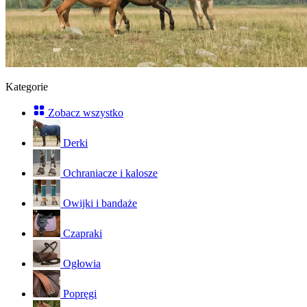
Kategorie
Zobacz wszystko
Derki
Ochraniacze i kalosze
Owijki i bandaże
Czapraki
Ogłowia
Popręgi