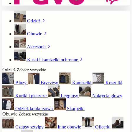
Odzież
Obuwie
Akcesoria
Kaski i kamizelki ochronne
Odzież
Zobacz wszystkie
Bluzy
Bryczesy
Kamizelki
Koszulki
Kurtki i płaszcze
Legginsy
Nakrycia głowy
Odzież konkursowa
Skarpetki
Obuwie
Zobacz wszystkie
Czapsy sztylpy
Inne obuwie
Oficerki