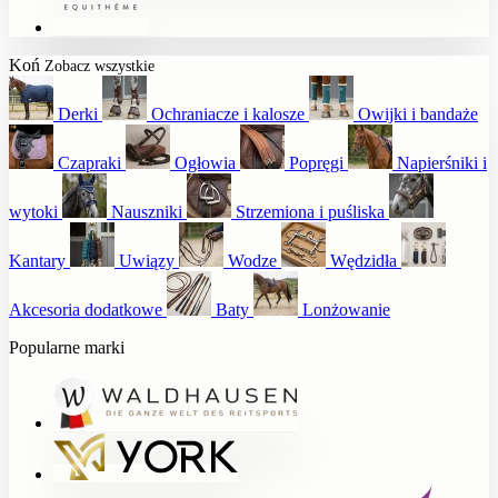
Koń
Zobacz wszystkie
Derki
Ochraniacze i kalosze
Owijki i bandaże
Czapraki
Ogłowia
Popręgi
Napierśniki i
wytoki
Nauszniki
Strzemiona i puśliska
Kantary
Uwiązy
Wodze
Wędzidła
Akcesoria dodatkowe
Baty
Lonżowanie
Popularne marki