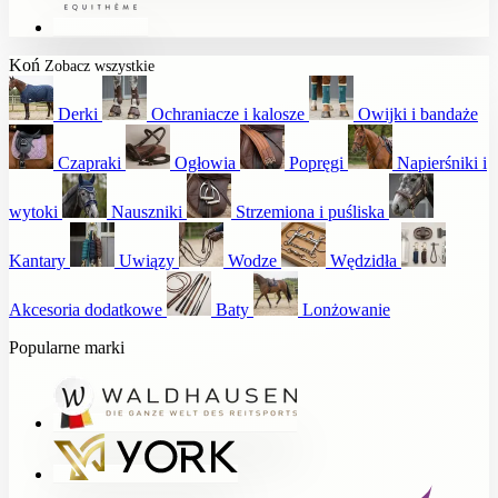
Koń
Zobacz wszystkie
Derki
Ochraniacze i kalosze
Owijki i bandaże
Czapraki
Ogłowia
Popręgi
Napierśniki i
wytoki
Nauszniki
Strzemiona i puśliska
Kantary
Uwiązy
Wodze
Wędzidła
Akcesoria dodatkowe
Baty
Lonżowanie
Popularne marki