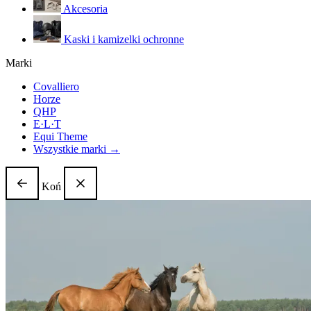
Akcesoria
Kaski i kamizelki ochronne
Marki
Covalliero
Horze
QHP
E·L·T
Equi Theme
Wszystkie marki →
Koń