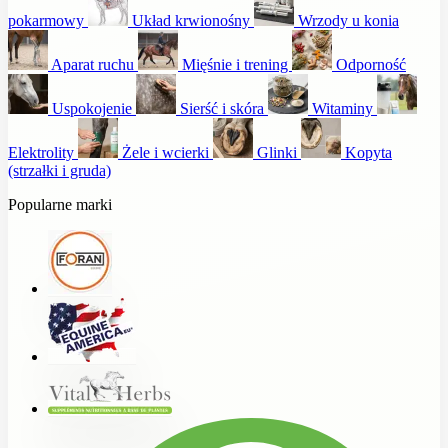
pokarmowy
Układ krwionośny
Wrzody u konia
Aparat ruchu
Mięśnie i trening
Odporność
Uspokojenie
Sierść i skóra
Witaminy
Elektrolity
Żele i wcierki
Glinki
Kopyta
(strzałki i gruda)
Popularne marki