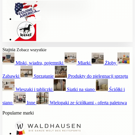
Stajnia
Zobacz wszystkie
Miski, wiadra, pojemniki
Miarki
Żłoby
Zabawki
Sprzątanie
Produkty do pielęgnacji sprzętu
Wieszaki i tabliczki
Siatki na siano
Ściółki i
siano
Inne
Wielopaki ze ściółkami - oferta paletowa
Popularne marki