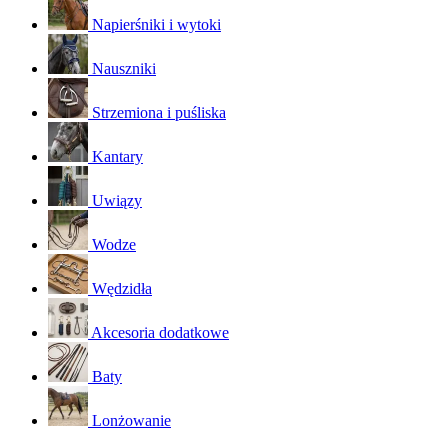
Napierśniki i wytoki
Nauszniki
Strzemiona i puśliska
Kantary
Uwiązy
Wodze
Wędzidła
Akcesoria dodatkowe
Baty
Lonżowanie