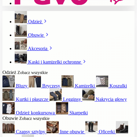
Odzież
Obuwie
Akcesoria
Kaski i kamizelki ochronne
Odzież
Zobacz wszystkie
Bluzy
Bryczesy
Kamizelki
Koszulki
Kurtki i płaszcze
Legginsy
Nakrycia głowy
Odzież konkursowa
Skarpetki
Obuwie
Zobacz wszystkie
Czapsy sztylpy
Inne obuwie
Oficerki