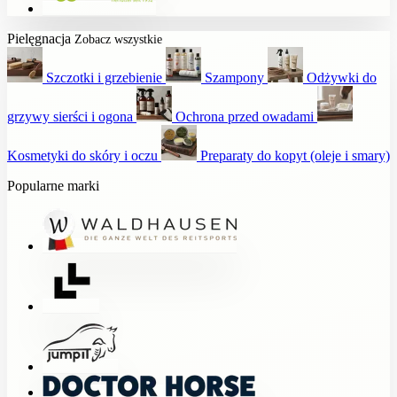
Pielęgnacja
Zobacz wszystkie
Szczotki i grzebienie
Szampony
Odżywki do
grzywy sierści i ogona
Ochrona przed owadami
Kosmetyki do skóry i oczu
Preparaty do kopyt (oleje i smary)
Popularne marki