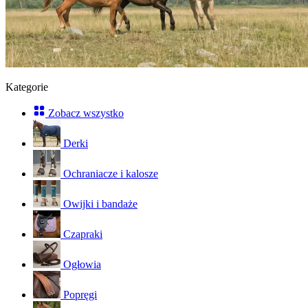
Kategorie
Zobacz wszystko
Derki
Ochraniacze i kalosze
Owijki i bandaże
Czapraki
Ogłowia
Popręgi