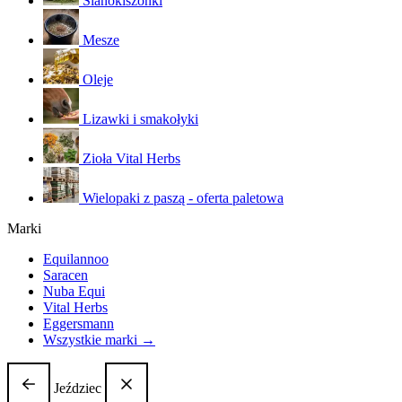
Sianokiszonki
Mesze
Oleje
Lizawki i smakołyki
Zioła Vital Herbs
Wielopaki z paszą - oferta paletowa
Marki
Equilannoo
Saracen
Nuba Equi
Vital Herbs
Eggersmann
Wszystkie marki →
Jeździec