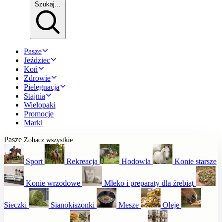
Szukaj…
Pasze
Jeździec
Koń
Zdrowie
Pielęgnacja
Stajnia
Wielopaki
Promocje
Marki
Pasze
Zobacz wszystkie
Sport
Rekreacja
Hodowla
Konie starsze
Konie wrzodowe
Mleko i preparaty dla źrebiąt
Sieczki
Sianokiszonki
Mesze
Oleje