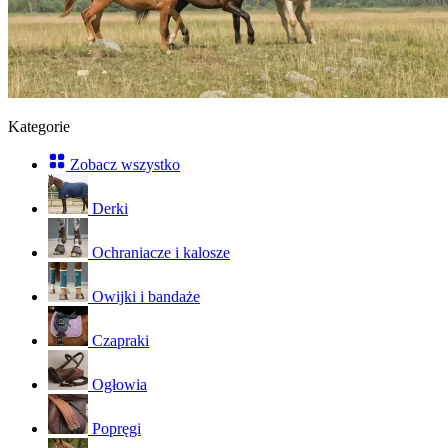
Kategorie
Zobacz wszystko
Derki
Ochraniacze i kalosze
Owijki i bandaże
Czapraki
Ogłowia
Popręgi