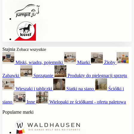
Stajnia
Zobacz wszystkie
Miski, wiadra, pojemniki
Miarki
Żłoby
Zabawki
Sprzątanie
Produkty do pielęgnacji sprzętu
Wieszaki i tabliczki
Siatki na siano
Ściółki i
siano
Inne
Wielopaki ze ściółkami - oferta paletowa
Popularne marki