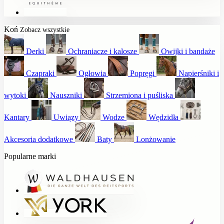
Koń
Zobacz wszystkie
Derki
Ochraniacze i kalosze
Owijki i bandaże
Czapraki
Ogłowia
Popręgi
Napierśniki i
wytoki
Nauszniki
Strzemiona i puśliska
Kantary
Uwiązy
Wodze
Wędzidła
Akcesoria dodatkowe
Baty
Lonżowanie
Popularne marki