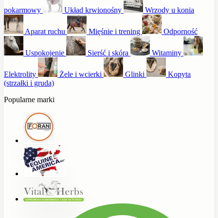
pokarmowy
Układ krwionośny
Wrzody u konia
Aparat ruchu
Mięśnie i trening
Odporność
Uspokojenie
Sierść i skóra
Witaminy
Elektrolity
Żele i wcierki
Glinki
Kopyta
(strzałki i gruda)
Popularne marki