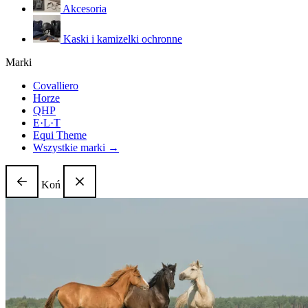
Akcesoria
Kaski i kamizelki ochronne
Marki
Covalliero
Horze
QHP
E·L·T
Equi Theme
Wszystkie marki →
Koń