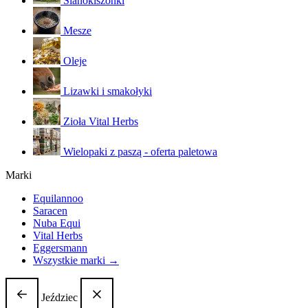
Sianokiszonki
Mesze
Oleje
Lizawki i smakołyki
Zioła Vital Herbs
Wielopaki z paszą - oferta paletowa
Marki
Equilannoo
Saracen
Nuba Equi
Vital Herbs
Eggersmann
Wszystkie marki →
Jeździec