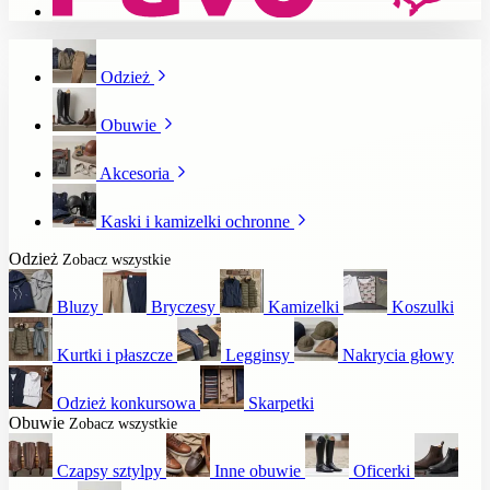
Odzież
Obuwie
Akcesoria
Kaski i kamizelki ochronne
Odzież
Zobacz wszystkie
Bluzy
Bryczesy
Kamizelki
Koszulki
Kurtki i płaszcze
Legginsy
Nakrycia głowy
Odzież konkursowa
Skarpetki
Obuwie
Zobacz wszystkie
Czapsy sztylpy
Inne obuwie
Oficerki