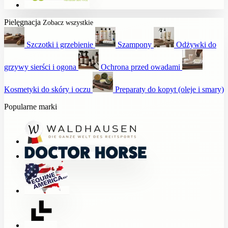
Pielęgnacja
Zobacz wszystkie
Szczotki i grzebienie
Szampony
Odżywki do
grzywy sierści i ogona
Ochrona przed owadami
Kosmetyki do skóry i oczu
Preparaty do kopyt (oleje i smary)
Popularne marki