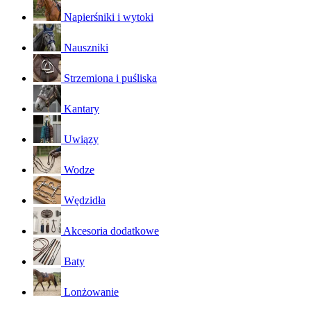
Napierśniki i wytoki
Nauszniki
Strzemiona i puśliska
Kantary
Uwiązy
Wodze
Wędzidła
Akcesoria dodatkowe
Baty
Lonżowanie