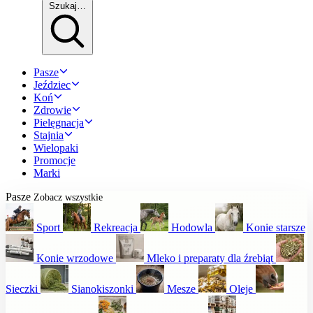
Szukaj…
Pasze
Jeździec
Koń
Zdrowie
Pielęgnacja
Stajnia
Wielopaki
Promocje
Marki
Pasze
Zobacz wszystkie
Sport
Rekreacja
Hodowla
Konie starsze
Konie wrzodowe
Mleko i preparaty dla źrebiąt
Sieczki
Sianokiszonki
Mesze
Oleje