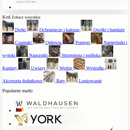
Koń
Zobacz wszystkie
Derki
Ochraniacze i kalosze
Owijki i bandaże
Czapraki
Ogłowia
Popręgi
Napierśniki i
wytoki
Nauszniki
Strzemiona i puśliska
Kantary
Uwiązy
Wodze
Wędzidła
Akcesoria dodatkowe
Baty
Lonżowanie
Popularne marki