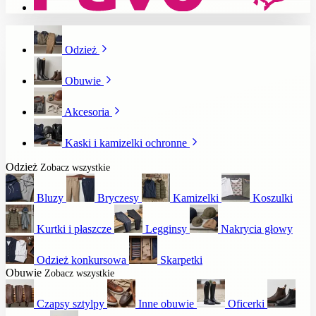
Odzież
Obuwie
Akcesoria
Kaski i kamizelki ochronne
Odzież
Zobacz wszystkie
Bluzy
Bryczesy
Kamizelki
Koszulki
Kurtki i płaszcze
Legginsy
Nakrycia głowy
Odzież konkursowa
Skarpetki
Obuwie
Zobacz wszystkie
Czapsy sztylpy
Inne obuwie
Oficerki