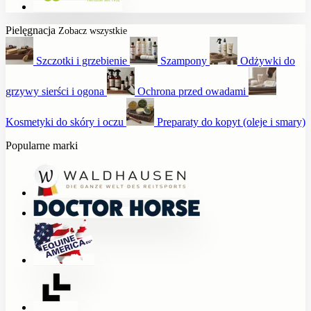
Pielęgnacja
Zobacz wszystkie
Szczotki i grzebienie
Szampony
Odżywki do
grzywy sierści i ogona
Ochrona przed owadami
Kosmetyki do skóry i oczu
Preparaty do kopyt (oleje i smary)
Popularne marki