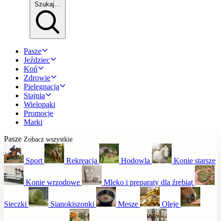
Szukaj…
Pasze
Jeździec
Koń
Zdrowie
Pielęgnacja
Stajnia
Wielopaki
Promocje
Marki
Pasze
Zobacz wszystkie
Sport
Rekreacja
Hodowla
Konie starsze
Konie wrzodowe
Mleko i preparaty dla źrebiąt
Sieczki
Sianokiszonki
Mesze
Oleje