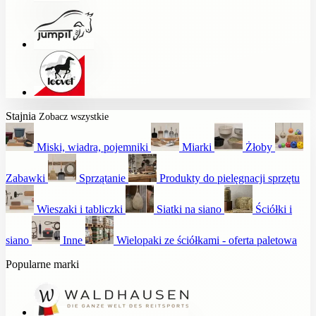
Stajnia
Zobacz wszystkie
Miski, wiadra, pojemniki
Miarki
Żłoby
Zabawki
Sprzątanie
Produkty do pielęgnacji sprzętu
Wieszaki i tabliczki
Siatki na siano
Ściółki i
siano
Inne
Wielopaki ze ściółkami - oferta paletowa
Popularne marki