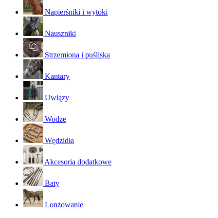
Napierśniki i wytoki
Nauszniki
Strzemiona i puśliska
Kantary
Uwiązy
Wodze
Wędzidła
Akcesoria dodatkowe
Baty
Lonżowanie