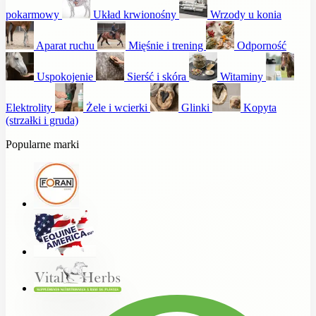
pokarmowy
Układ krwionośny
Wrzody u konia
Aparat ruchu
Mięśnie i trening
Odporność
Uspokojenie
Sierść i skóra
Witaminy
Elektrolity
Żele i wcierki
Glinki
Kopyta
(strzałki i gruda)
Popularne marki