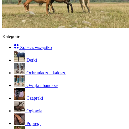
Kategorie
Zobacz wszystko
Derki
Ochraniacze i kalosze
Owijki i bandaże
Czapraki
Ogłowia
Popręgi