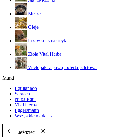
Sianokiszonki
Mesze
Oleje
Lizawki i smakołyki
Zioła Vital Herbs
Wielopaki z paszą - oferta paletowa
Marki
Equilannoo
Saracen
Nuba Equi
Vital Herbs
Eggersmann
Wszystkie marki →
Jeździec