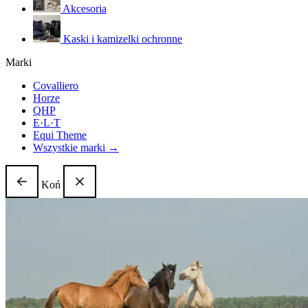
Akcesoria
Kaski i kamizelki ochronne
Marki
Covalliero
Horze
QHP
E·L·T
Equi Theme
Wszystkie marki →
Koń