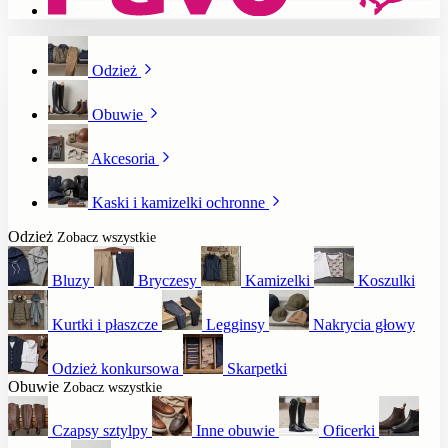
Odzież
Obuwie
Akcesoria
Kaski i kamizelki ochronne
Odzież
Zobacz wszystkie
Bluzy
Bryczesy
Kamizelki
Koszulki
Kurtki i płaszcze
Legginsy
Nakrycia głowy
Odzież konkursowa
Skarpetki
Obuwie
Zobacz wszystkie
Czapsy sztylpy
Inne obuwie
Oficerki