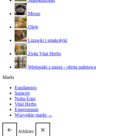
Sianokiszonki
Mesze
Oleje
Lizawki i smakołyki
Zioła Vital Herbs
Wielopaki z paszą - oferta paletowa
Marki
Equilannoo
Saracen
Nuba Equi
Vital Herbs
Eggersmann
Wszystkie marki →
Jeździec