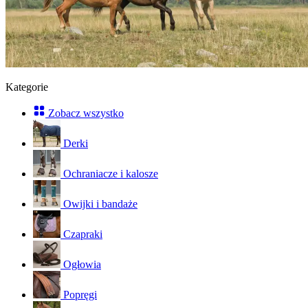
Kategorie
Zobacz wszystko
Derki
Ochraniacze i kalosze
Owijki i bandaże
Czapraki
Ogłowia
Popręgi