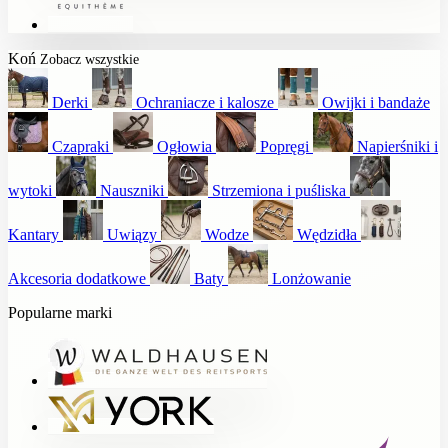
Koń
Zobacz wszystkie
Derki
Ochraniacze i kalosze
Owijki i bandaże
Czapraki
Ogłowia
Popręgi
Napierśniki i
wytoki
Nauszniki
Strzemiona i puśliska
Kantary
Uwiązy
Wodze
Wędzidła
Akcesoria dodatkowe
Baty
Lonżowanie
Popularne marki