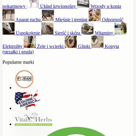
pokarmowy
Układ krwionośny
Wrzody u konia
Aparat ruchu
Mięśnie i trening
Odporność
Uspokojenie
Sierść i skóra
Witaminy
Elektrolity
Żele i wcierki
Glinki
Kopyta
(strzałki i gruda)
Popularne marki