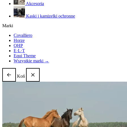
Akcesoria
Kaski i kamizelki ochronne
Marki
Covalliero
Horze
QHP
E·L·T
Equi Theme
Wszystkie marki →
Koń