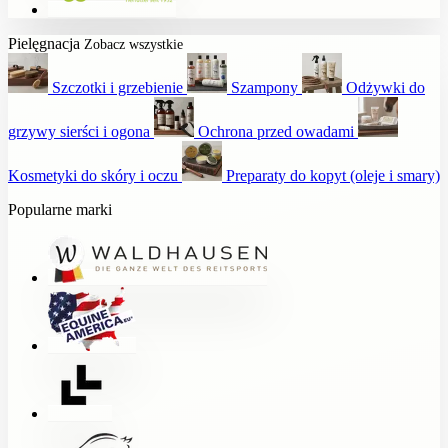
Pielęgnacja
Zobacz wszystkie
Szczotki i grzebienie
Szampony
Odżywki do
grzywy sierści i ogona
Ochrona przed owadami
Kosmetyki do skóry i oczu
Preparaty do kopyt (oleje i smary)
Popularne marki