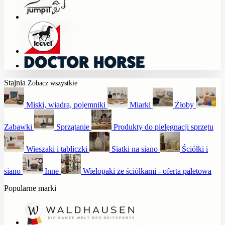
Stajnia
Zobacz wszystkie
Miski, wiadra, pojemniki
Miarki
Żłoby
Zabawki
Sprzątanie
Produkty do pielęgnacji sprzętu
Wieszaki i tabliczki
Siatki na siano
Ściółki i
siano
Inne
Wielopaki ze ściółkami - oferta paletowa
Popularne marki