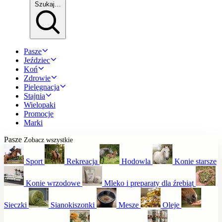
Szukaj…
Pasze
Jeździec
Koń
Zdrowie
Pielęgnacja
Stajnia
Wielopaki
Promocje
Marki
Pasze
Zobacz wszystkie
Sport
Rekreacja
Hodowla
Konie starsze
Konie wrzodowe
Mleko i preparaty dla źrebiąt
Sieczki
Sianokiszonki
Mesze
Oleje