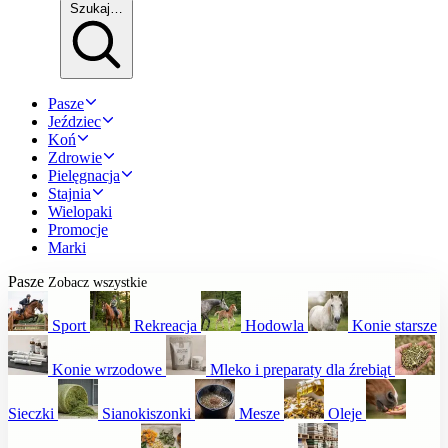
Szukaj…
Pasze
Jeździec
Koń
Zdrowie
Pielęgnacja
Stajnia
Wielopaki
Promocje
Marki
Pasze
Zobacz wszystkie
Sport
Rekreacja
Hodowla
Konie starsze
Konie wrzodowe
Mleko i preparaty dla źrebiąt
Sieczki
Sianokiszonki
Mesze
Oleje