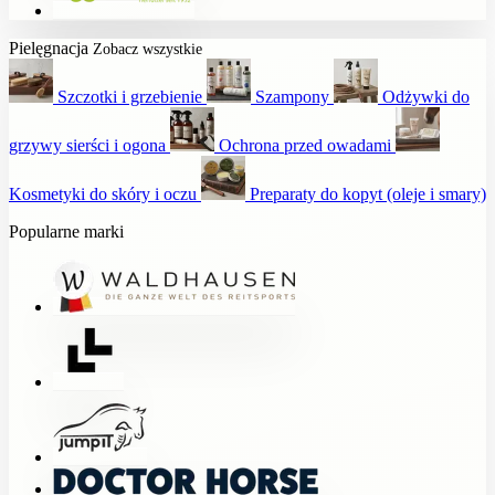
Pielęgnacja
Zobacz wszystkie
Szczotki i grzebienie
Szampony
Odżywki do
grzywy sierści i ogona
Ochrona przed owadami
Kosmetyki do skóry i oczu
Preparaty do kopyt (oleje i smary)
Popularne marki