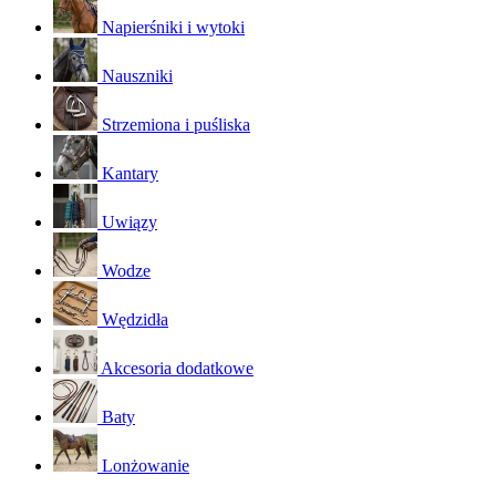
Napierśniki i wytoki
Nauszniki
Strzemiona i puśliska
Kantary
Uwiązy
Wodze
Wędzidła
Akcesoria dodatkowe
Baty
Lonżowanie