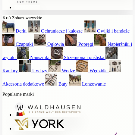
Koń
Zobacz wszystkie
Derki
Ochraniacze i kalosze
Owijki i bandaże
Czapraki
Ogłowia
Popręgi
Napierśniki i
wytoki
Nauszniki
Strzemiona i puśliska
Kantary
Uwiązy
Wodze
Wędzidła
Akcesoria dodatkowe
Baty
Lonżowanie
Popularne marki