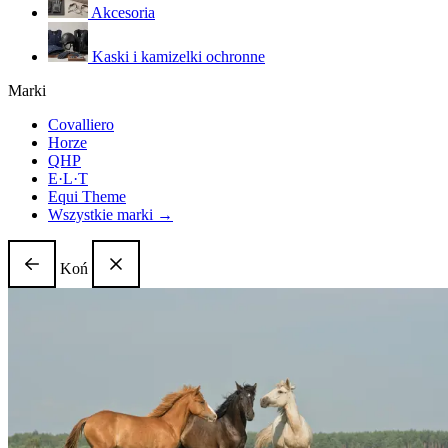
Akcesoria
Kaski i kamizelki ochronne
Marki
Covalliero
Horze
QHP
E·L·T
Equi Theme
Wszystkie marki →
Koń