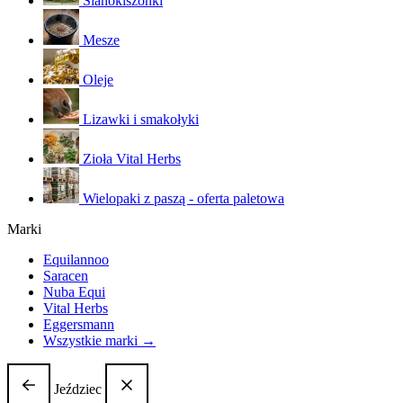
Sianokiszonki
Mesze
Oleje
Lizawki i smakołyki
Zioła Vital Herbs
Wielopaki z paszą - oferta paletowa
Marki
Equilannoo
Saracen
Nuba Equi
Vital Herbs
Eggersmann
Wszystkie marki →
Jeździec