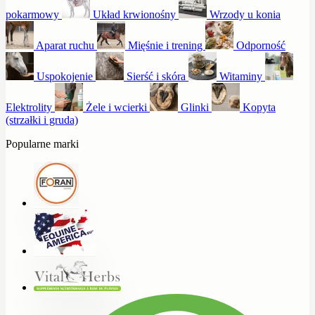
pokarmowy
Układ krwionośny
Wrzody u konia
Aparat ruchu
Mięśnie i trening
Odporność
Uspokojenie
Sierść i skóra
Witaminy
Elektrolity
Żele i wcierki
Glinki
Kopyta
(strzałki i gruda)
Popularne marki