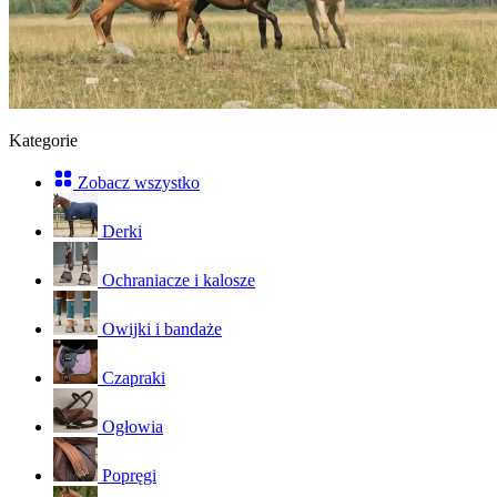
Kategorie
Zobacz wszystko
Derki
Ochraniacze i kalosze
Owijki i bandaże
Czapraki
Ogłowia
Popręgi