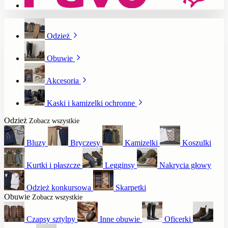
Odzież
Obuwie
Akcesoria
Kaski i kamizelki ochronne
Odzież
Zobacz wszystkie
Bluzy
Bryczesy
Kamizelki
Koszulki
Kurtki i płaszcze
Legginsy
Nakrycia głowy
Odzież konkursowa
Skarpetki
Obuwie
Zobacz wszystkie
Czapsy sztylpy
Inne obuwie
Oficerki