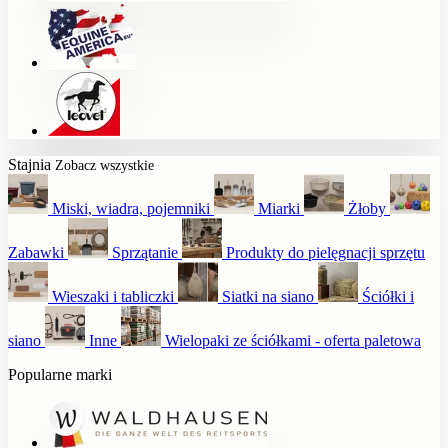
Stajnia
Zobacz wszystkie
Miski, wiadra, pojemniki
Miarki
Żłoby
Zabawki
Sprzątanie
Produkty do pielęgnacji sprzętu
Wieszaki i tabliczki
Siatki na siano
Ściółki i
siano
Inne
Wielopaki ze ściółkami - oferta paletowa
Popularne marki