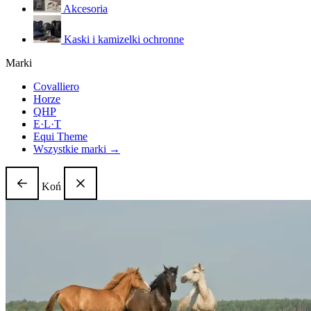
Akcesoria
Kaski i kamizelki ochronne
Marki
Covalliero
Horze
QHP
E·L·T
Equi Theme
Wszystkie marki →
Koń