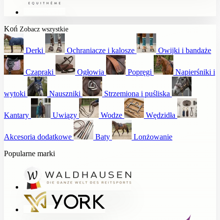
Koń
Zobacz wszystkie
Derki
Ochraniacze i kalosze
Owijki i bandaże
Czapraki
Ogłowia
Popręgi
Napierśniki i
wytoki
Nauszniki
Strzemiona i puśliska
Kantary
Uwiązy
Wodze
Wędzidła
Akcesoria dodatkowe
Baty
Lonżowanie
Popularne marki