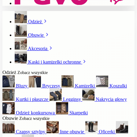
Odzież
Obuwie
Akcesoria
Kaski i kamizelki ochronne
Odzież
Zobacz wszystkie
Bluzy
Bryczesy
Kamizelki
Koszulki
Kurtki i płaszcze
Legginsy
Nakrycia głowy
Odzież konkursowa
Skarpetki
Obuwie
Zobacz wszystkie
Czapsy sztylpy
Inne obuwie
Oficerki