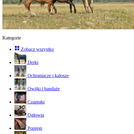
Kategorie
Zobacz wszystko
Derki
Ochraniacze i kalosze
Owijki i bandaże
Czapraki
Ogłowia
Popręgi