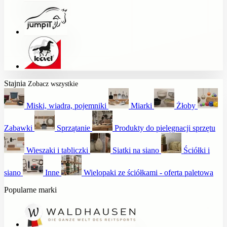
Stajnia
Zobacz wszystkie
Miski, wiadra, pojemniki
Miarki
Żłoby
Zabawki
Sprzątanie
Produkty do pielęgnacji sprzętu
Wieszaki i tabliczki
Siatki na siano
Ściółki i
siano
Inne
Wielopaki ze ściółkami - oferta paletowa
Popularne marki