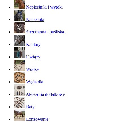
Napierśniki i wytoki
Nauszniki
Strzemiona i puśliska
Kantary
Uwiązy
Wodze
Wędzidła
Akcesoria dodatkowe
Baty
Lonżowanie