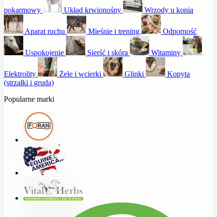
pokarmowy
Układ krwionośny
Wrzody u konia
Aparat ruchu
Mięśnie i trening
Odporność
Uspokojenie
Sierść i skóra
Witaminy
Elektrolity
Żele i wcierki
Glinki
Kopyta
(strzałki i gruda)
Popularne marki