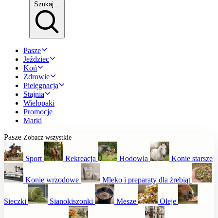
Szukaj…
Pasze
Jeździec
Koń
Zdrowie
Pielęgnacja
Stajnia
Wielopaki
Promocje
Marki
Pasze
Zobacz wszystkie
Sport
Rekreacja
Hodowla
Konie starsze
Konie wrzodowe
Mleko i preparaty dla źrebiąt
Sieczki
Sianokiszonki
Mesze
Oleje