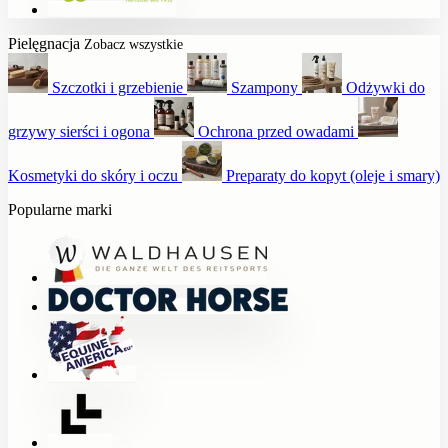
Pielęgnacja
Zobacz wszystkie
Szczotki i grzebienie
Szampony
Odżywki do
grzywy sierści i ogona
Ochrona przed owadami
Kosmetyki do skóry i oczu
Preparaty do kopyt (oleje i smary)
Popularne marki