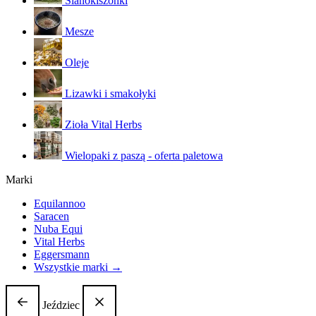
Sianokiszonki
Mesze
Oleje
Lizawki i smakołyki
Zioła Vital Herbs
Wielopaki z paszą - oferta paletowa
Marki
Equilannoo
Saracen
Nuba Equi
Vital Herbs
Eggersmann
Wszystkie marki →
Jeździec