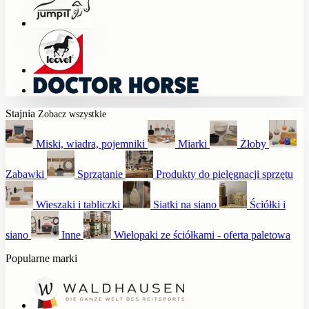
Stajnia
Zobacz wszystkie
Miski, wiadra, pojemniki
Miarki
Żłoby
Zabawki
Sprzątanie
Produkty do pielęgnacji sprzętu
Wieszaki i tabliczki
Siatki na siano
Ściółki i
siano
Inne
Wielopaki ze ściółkami - oferta paletowa
Popularne marki