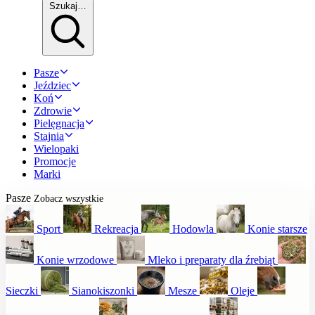
Szukaj…
Pasze
Jeździec
Koń
Zdrowie
Pielęgnacja
Stajnia
Wielopaki
Promocje
Marki
Pasze
Zobacz wszystkie
Sport
Rekreacja
Hodowla
Konie starsze
Konie wrzodowe
Mleko i preparaty dla źrebiąt
Sieczki
Sianokiszonki
Mesze
Oleje