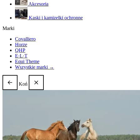
Akcesoria
Kaski i kamizelki ochronne
Marki
Covalliero
Horze
QHP
E·L·T
Equi Theme
Wszystkie marki →
Koń