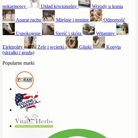
pokarmowy
Układ krwionośny
Wrzody u konia
Aparat ruchu
Mięśnie i trening
Odporność
Uspokojenie
Sierść i skóra
Witaminy
Elektrolity
Żele i wcierki
Glinki
Kopyta
(strzałki i gruda)
Popularne marki