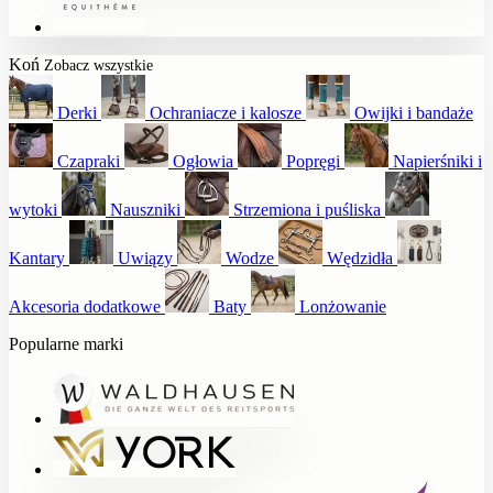
Koń
Zobacz wszystkie
Derki
Ochraniacze i kalosze
Owijki i bandaże
Czapraki
Ogłowia
Popręgi
Napierśniki i
wytoki
Nauszniki
Strzemiona i puśliska
Kantary
Uwiązy
Wodze
Wędzidła
Akcesoria dodatkowe
Baty
Lonżowanie
Popularne marki