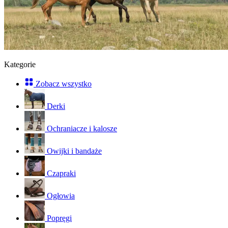
Kategorie
Zobacz wszystko
Derki
Ochraniacze i kalosze
Owijki i bandaże
Czapraki
Ogłowia
Popręgi