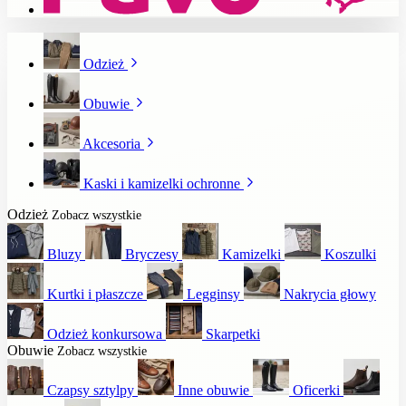
Odzież
Obuwie
Akcesoria
Kaski i kamizelki ochronne
Odzież
Zobacz wszystkie
Bluzy
Bryczesy
Kamizelki
Koszulki
Kurtki i płaszcze
Legginsy
Nakrycia głowy
Odzież konkursowa
Skarpetki
Obuwie
Zobacz wszystkie
Czapsy sztylpy
Inne obuwie
Oficerki