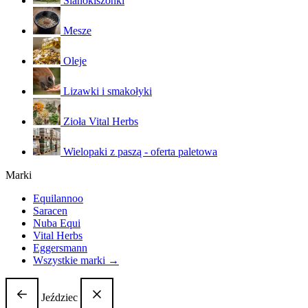
Sianokiszonki
Mesze
Oleje
Lizawki i smakołyki
Zioła Vital Herbs
Wielopaki z paszą - oferta paletowa
Marki
Equilannoo
Saracen
Nuba Equi
Vital Herbs
Eggersmann
Wszystkie marki →
Jeździec