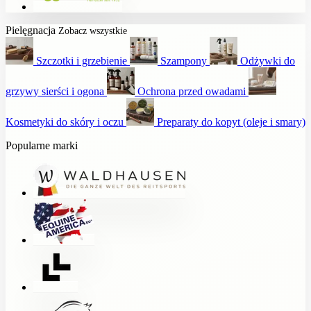
Pielęgnacja
Zobacz wszystkie
Szczotki i grzebienie
Szampony
Odżywki do
grzywy sierści i ogona
Ochrona przed owadami
Kosmetyki do skóry i oczu
Preparaty do kopyt (oleje i smary)
Popularne marki