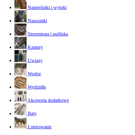
Napierśniki i wytoki
Nauszniki
Strzemiona i puśliska
Kantary
Uwiązy
Wodze
Wędzidła
Akcesoria dodatkowe
Baty
Lonżowanie