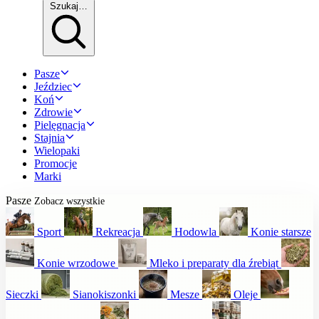
Szukaj…
Pasze
Jeździec
Koń
Zdrowie
Pielęgnacja
Stajnia
Wielopaki
Promocje
Marki
Pasze
Zobacz wszystkie
Sport
Rekreacja
Hodowla
Konie starsze
Konie wrzodowe
Mleko i preparaty dla źrebiąt
Sieczki
Sianokiszonki
Mesze
Oleje