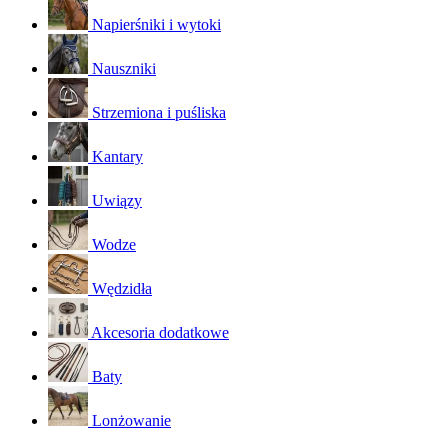
Napierśniki i wytoki
Nauszniki
Strzemiona i puśliska
Kantary
Uwiązy
Wodze
Wędzidła
Akcesoria dodatkowe
Baty
Lonżowanie