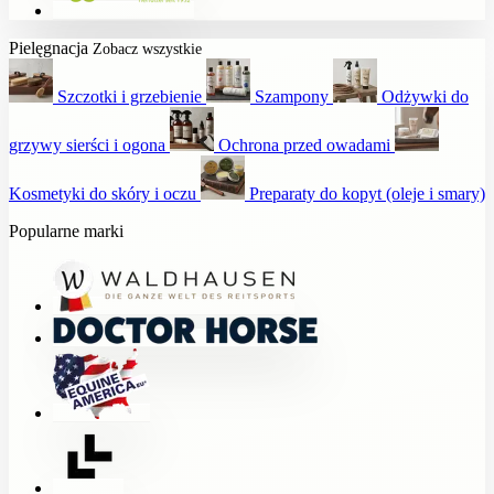
Pielęgnacja
Zobacz wszystkie
Szczotki i grzebienie
Szampony
Odżywki do
grzywy sierści i ogona
Ochrona przed owadami
Kosmetyki do skóry i oczu
Preparaty do kopyt (oleje i smary)
Popularne marki