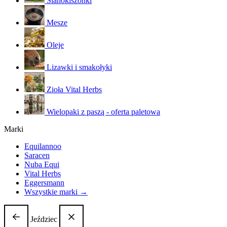
Sianokiszonki
Mesze
Oleje
Lizawki i smakołyki
Zioła Vital Herbs
Wielopaki z paszą - oferta paletowa
Marki
Equilannoo
Saracen
Nuba Equi
Vital Herbs
Eggersmann
Wszystkie marki →
Jeździec