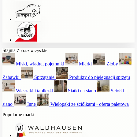
Stajnia
Zobacz wszystkie
Miski, wiadra, pojemniki
Miarki
Żłoby
Zabawki
Sprzątanie
Produkty do pielęgnacji sprzętu
Wieszaki i tabliczki
Siatki na siano
Ściółki i
siano
Inne
Wielopaki ze ściółkami - oferta paletowa
Popularne marki