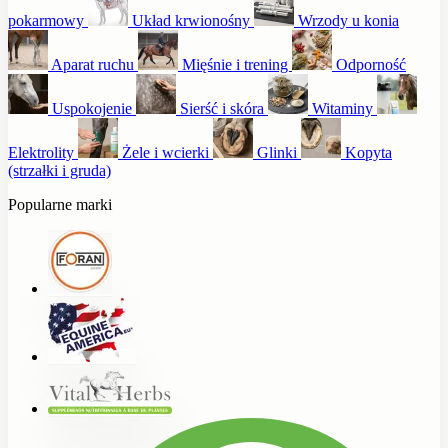
pokarmowy
Układ krwionośny
Wrzody u konia
Aparat ruchu
Mięśnie i trening
Odporność
Uspokojenie
Sierść i skóra
Witaminy
Elektrolity
Żele i wcierki
Glinki
Kopyta
(strzałki i gruda)
Popularne marki