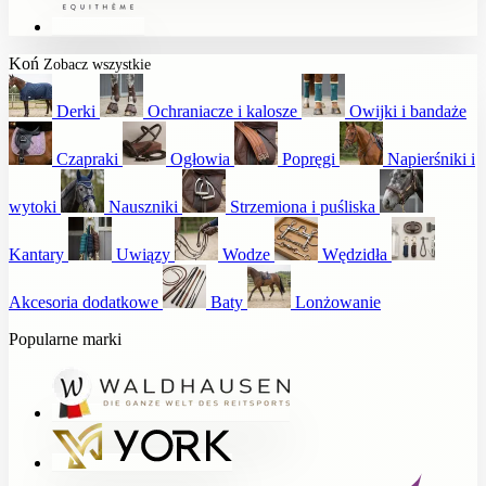
Koń
Zobacz wszystkie
Derki
Ochraniacze i kalosze
Owijki i bandaże
Czapraki
Ogłowia
Popręgi
Napierśniki i
wytoki
Nauszniki
Strzemiona i puśliska
Kantary
Uwiązy
Wodze
Wędzidła
Akcesoria dodatkowe
Baty
Lonżowanie
Popularne marki