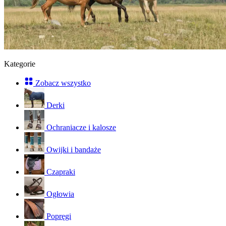
Kategorie
Zobacz wszystko
Derki
Ochraniacze i kalosze
Owijki i bandaże
Czapraki
Ogłowia
Popręgi