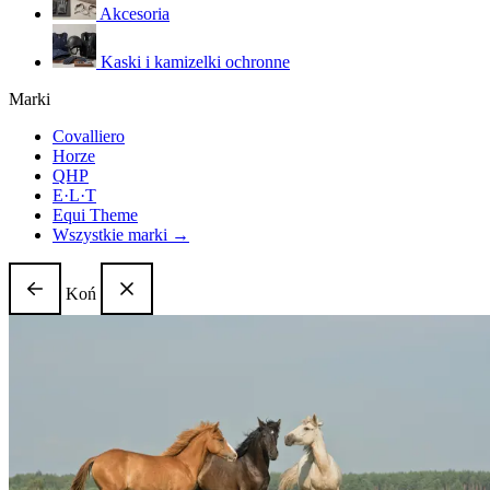
Akcesoria
Kaski i kamizelki ochronne
Marki
Covalliero
Horze
QHP
E·L·T
Equi Theme
Wszystkie marki →
Koń