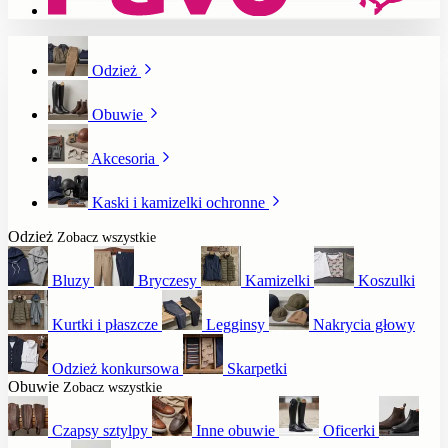
Odzież
Obuwie
Akcesoria
Kaski i kamizelki ochronne
Odzież
Zobacz wszystkie
Bluzy
Bryczesy
Kamizelki
Koszulki
Kurtki i płaszcze
Legginsy
Nakrycia głowy
Odzież konkursowa
Skarpetki
Obuwie
Zobacz wszystkie
Czapsy sztylpy
Inne obuwie
Oficerki