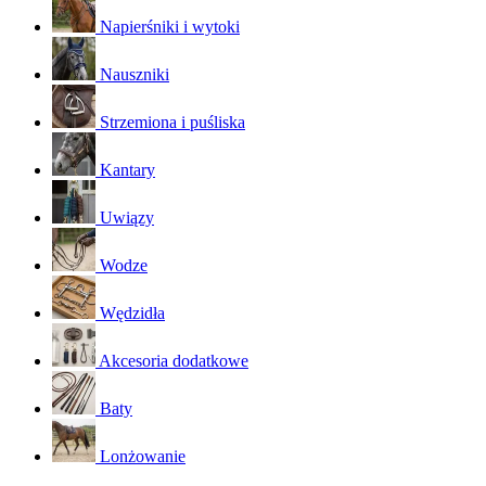
Napierśniki i wytoki
Nauszniki
Strzemiona i puśliska
Kantary
Uwiązy
Wodze
Wędzidła
Akcesoria dodatkowe
Baty
Lonżowanie