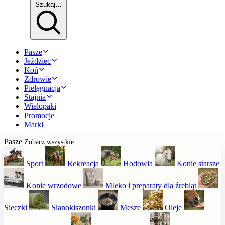
Szukaj…
Pasze
Jeździec
Koń
Zdrowie
Pielęgnacja
Stajnia
Wielopaki
Promocje
Marki
Pasze
Zobacz wszystkie
Sport
Rekreacja
Hodowla
Konie starsze
Konie wrzodowe
Mleko i preparaty dla źrebiąt
Sieczki
Sianokiszonki
Mesze
Oleje