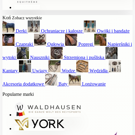
Koń
Zobacz wszystkie
Derki
Ochraniacze i kalosze
Owijki i bandaże
Czapraki
Ogłowia
Popręgi
Napierśniki i
wytoki
Nauszniki
Strzemiona i puśliska
Kantary
Uwiązy
Wodze
Wędzidła
Akcesoria dodatkowe
Baty
Lonżowanie
Popularne marki