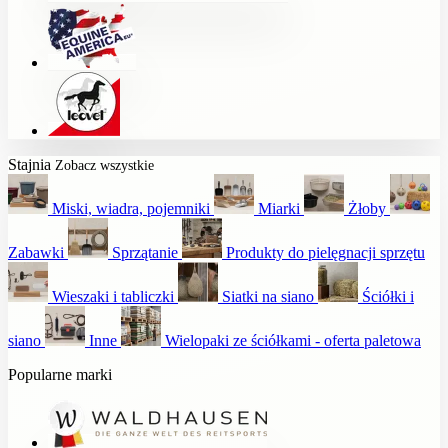
Stajnia
Zobacz wszystkie
Miski, wiadra, pojemniki
Miarki
Żłoby
Zabawki
Sprzątanie
Produkty do pielęgnacji sprzętu
Wieszaki i tabliczki
Siatki na siano
Ściółki i
siano
Inne
Wielopaki ze ściółkami - oferta paletowa
Popularne marki