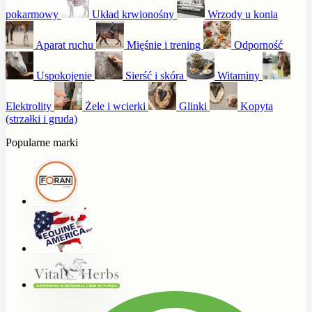
pokarmowy
Układ krwionośny
Wrzody u konia
Aparat ruchu
Mięśnie i trening
Odporność
Uspokojenie
Sierść i skóra
Witaminy
Elektrolity
Żele i wcierki
Glinki
Kopyta
(strzałki i gruda)
Popularne marki