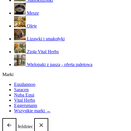
Sianokiszonki
Mesze
Oleje
Lizawki i smakołyki
Zioła Vital Herbs
Wielopaki z paszą - oferta paletowa
Marki
Equilannoo
Saracen
Nuba Equi
Vital Herbs
Eggersmann
Wszystkie marki →
Jeździec