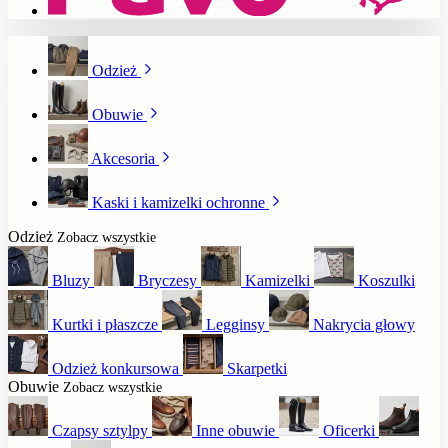
Odzież
Obuwie
Akcesoria
Kaski i kamizelki ochronne
Odzież
Zobacz wszystkie
Bluzy
Bryczesy
Kamizelki
Koszulki
Kurtki i płaszcze
Legginsy
Nakrycia głowy
Odzież konkursowa
Skarpetki
Obuwie
Zobacz wszystkie
Czapsy sztylpy
Inne obuwie
Oficerki