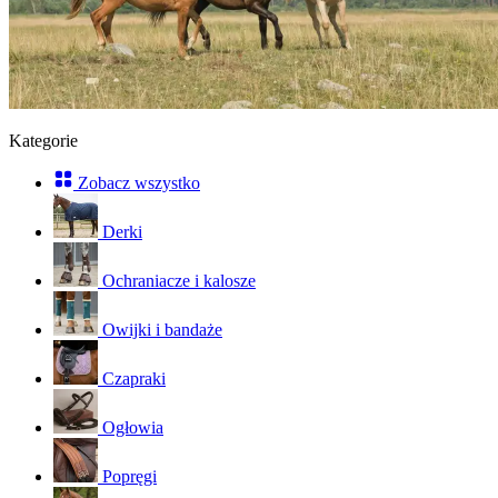
Kategorie
Zobacz wszystko
Derki
Ochraniacze i kalosze
Owijki i bandaże
Czapraki
Ogłowia
Popręgi