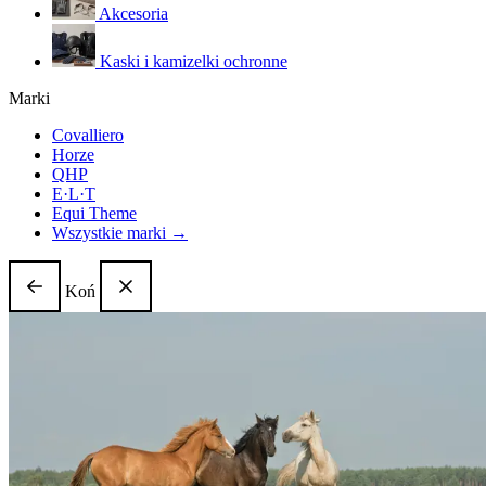
Akcesoria
Kaski i kamizelki ochronne
Marki
Covalliero
Horze
QHP
E·L·T
Equi Theme
Wszystkie marki →
Koń