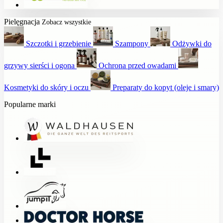
Pielęgnacja
Zobacz wszystkie
Szczotki i grzebienie
Szampony
Odżywki do
grzywy sierści i ogona
Ochrona przed owadami
Kosmetyki do skóry i oczu
Preparaty do kopyt (oleje i smary)
Popularne marki