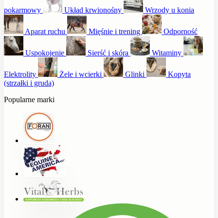
pokarmowy
Układ krwionośny
Wrzody u konia
Aparat ruchu
Mięśnie i trening
Odporność
Uspokojenie
Sierść i skóra
Witaminy
Elektrolity
Żele i wcierki
Glinki
Kopyta
(strzałki i gruda)
Popularne marki