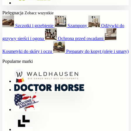
Pielęgnacja
Zobacz wszystkie
Szczotki i grzebienie
Szampony
Odżywki do
grzywy sierści i ogona
Ochrona przed owadami
Kosmetyki do skóry i oczu
Preparaty do kopyt (oleje i smary)
Popularne marki