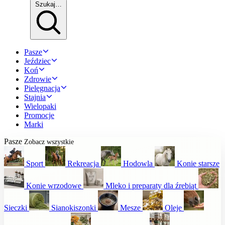
Szukaj…
Pasze
Jeździec
Koń
Zdrowie
Pielęgnacja
Stajnia
Wielopaki
Promocje
Marki
Pasze
Zobacz wszystkie
Sport
Rekreacja
Hodowla
Konie starsze
Konie wrzodowe
Mleko i preparaty dla źrebiąt
Sieczki
Sianokiszonki
Mesze
Oleje