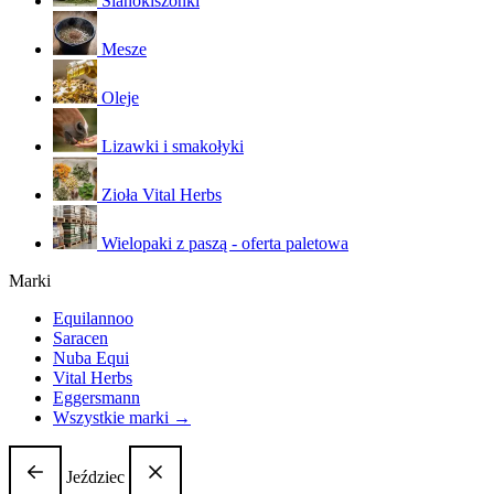
Sianokiszonki
Mesze
Oleje
Lizawki i smakołyki
Zioła Vital Herbs
Wielopaki z paszą - oferta paletowa
Marki
Equilannoo
Saracen
Nuba Equi
Vital Herbs
Eggersmann
Wszystkie marki →
Jeździec