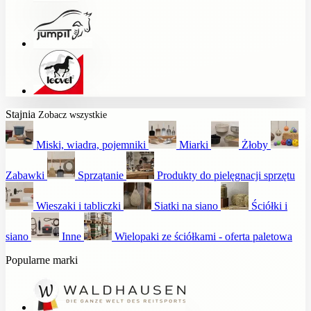
Stajnia
Zobacz wszystkie
Miski, wiadra, pojemniki
Miarki
Żłoby
Zabawki
Sprzątanie
Produkty do pielęgnacji sprzętu
Wieszaki i tabliczki
Siatki na siano
Ściółki i
siano
Inne
Wielopaki ze ściółkami - oferta paletowa
Popularne marki