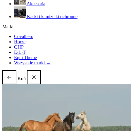
Akcesoria
Kaski i kamizelki ochronne
Marki
Covalliero
Horze
QHP
E·L·T
Equi Theme
Wszystkie marki →
Koń