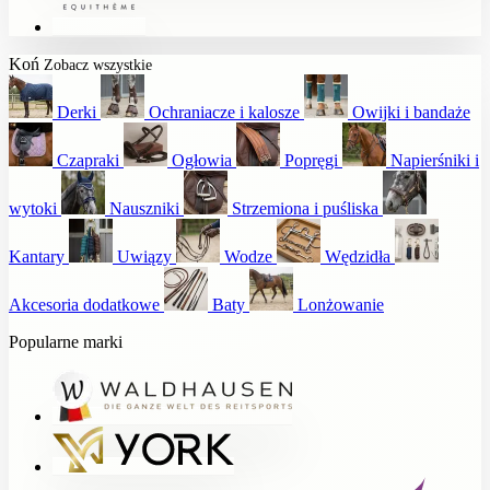
Koń
Zobacz wszystkie
Derki
Ochraniacze i kalosze
Owijki i bandaże
Czapraki
Ogłowia
Popręgi
Napierśniki i
wytoki
Nauszniki
Strzemiona i puśliska
Kantary
Uwiązy
Wodze
Wędzidła
Akcesoria dodatkowe
Baty
Lonżowanie
Popularne marki