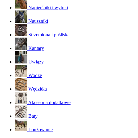
Napierśniki i wytoki
Nauszniki
Strzemiona i puśliska
Kantary
Uwiązy
Wodze
Wędzidła
Akcesoria dodatkowe
Baty
Lonżowanie