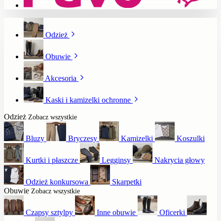
Odzież
Obuwie
Akcesoria
Kaski i kamizelki ochronne
Odzież
Zobacz wszystkie
Bluzy
Bryczesy
Kamizelki
Koszulki
Kurtki i płaszcze
Legginsy
Nakrycia głowy
Odzież konkursowa
Skarpetki
Obuwie
Zobacz wszystkie
Czapsy sztylpy
Inne obuwie
Oficerki