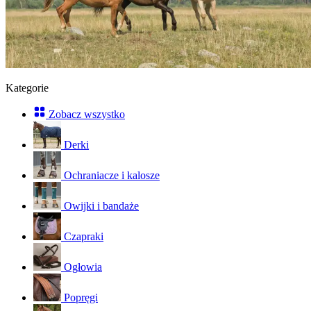
Kategorie
Zobacz wszystko
Derki
Ochraniacze i kalosze
Owijki i bandaże
Czapraki
Ogłowia
Popręgi