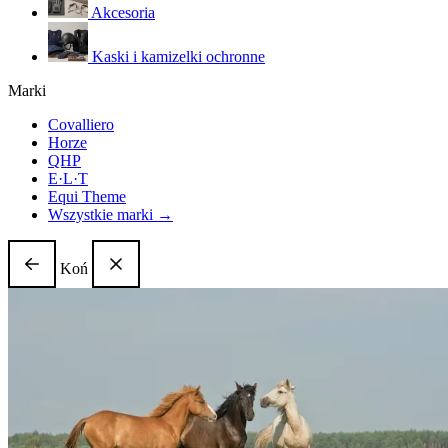
Akcesoria
Kaski i kamizelki ochronne
Marki
Covalliero
Horze
QHP
E·L·T
Equi Theme
Wszystkie marki →
Koń