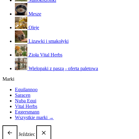
Sianokiszonki
Mesze
Oleje
Lizawki i smakołyki
Zioła Vital Herbs
Wielopaki z paszą - oferta paletowa
Marki
Equilannoo
Saracen
Nuba Equi
Vital Herbs
Eggersmann
Wszystkie marki →
Jeździec