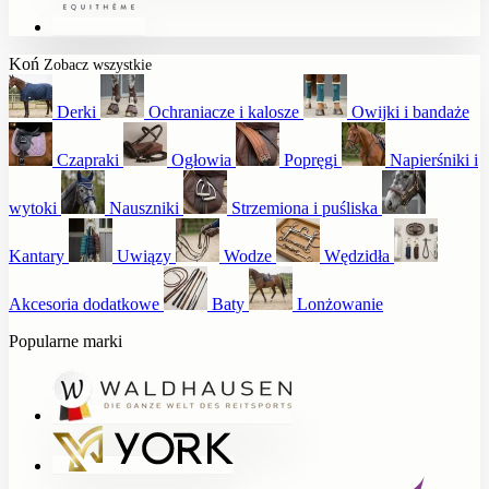
Koń
Zobacz wszystkie
Derki
Ochraniacze i kalosze
Owijki i bandaże
Czapraki
Ogłowia
Popręgi
Napierśniki i
wytoki
Nauszniki
Strzemiona i puśliska
Kantary
Uwiązy
Wodze
Wędzidła
Akcesoria dodatkowe
Baty
Lonżowanie
Popularne marki