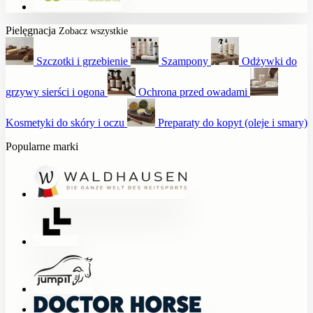
Pielęgnacja
Zobacz wszystkie
Szczotki i grzebienie
Szampony
Odżywki do
grzywy sierści i ogona
Ochrona przed owadami
Kosmetyki do skóry i oczu
Preparaty do kopyt (oleje i smary)
Popularne marki