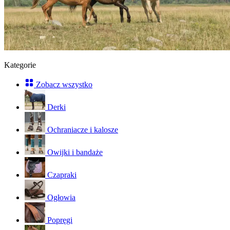
Kategorie
Zobacz wszystko
Derki
Ochraniacze i kalosze
Owijki i bandaże
Czapraki
Ogłowia
Popręgi