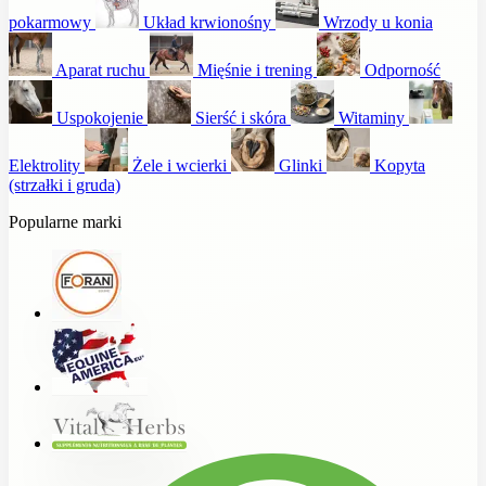
pokarmowy
Układ krwionośny
Wrzody u konia
Aparat ruchu
Mięśnie i trening
Odporność
Uspokojenie
Sierść i skóra
Witaminy
Elektrolity
Żele i wcierki
Glinki
Kopyta
(strzałki i gruda)
Popularne marki