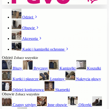
Odzież
Obuwie
Akcesoria
Kaski i kamizelki ochronne
Odzież
Zobacz wszystkie
Bluzy
Bryczesy
Kamizelki
Koszulki
Kurtki i płaszcze
Legginsy
Nakrycia głowy
Odzież konkursowa
Skarpetki
Obuwie
Zobacz wszystkie
Czapsy sztylpy
Inne obuwie
Oficerki