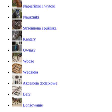
Napierśniki i wytoki
Nauszniki
Strzemiona i puśliska
Kantary
Uwiązy
Wodze
Wędzidła
Akcesoria dodatkowe
Baty
Lonżowanie