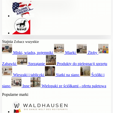
Stajnia
Zobacz wszystkie
Miski, wiadra, pojemniki
Miarki
Żłoby
Zabawki
Sprzątanie
Produkty do pielęgnacji sprzętu
Wieszaki i tabliczki
Siatki na siano
Ściółki i
siano
Inne
Wielopaki ze ściółkami - oferta paletowa
Popularne marki