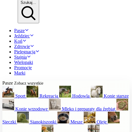
Szukaj…
Pasze
Jeździec
Koń
Zdrowie
Pielęgnacja
Stajnia
Wielopaki
Promocje
Marki
Pasze
Zobacz wszystkie
Sport
Rekreacja
Hodowla
Konie starsze
Konie wrzodowe
Mleko i preparaty dla źrebiąt
Sieczki
Sianokiszonki
Mesze
Oleje