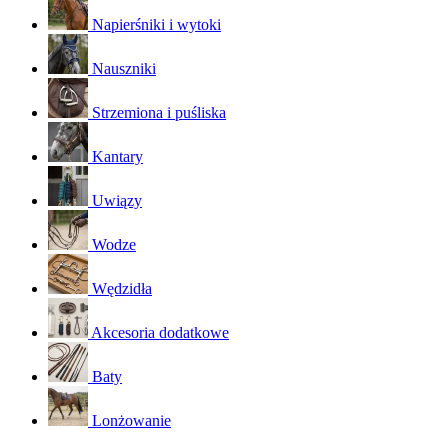
Napierśniki i wytoki
Nauszniki
Strzemiona i puśliska
Kantary
Uwiązy
Wodze
Wędzidła
Akcesoria dodatkowe
Baty
Lonżowanie