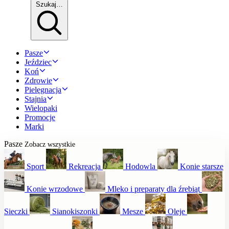
Szukaj…
Pasze
Jeździec
Koń
Zdrowie
Pielęgnacja
Stajnia
Wielopaki
Promocje
Marki
Pasze
Zobacz wszystkie
Sport
Rekreacja
Hodowla
Konie starsze
Konie wrzodowe
Mleko i preparaty dla źrebiąt
Sieczki
Sianokiszonki
Mesze
Oleje