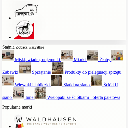
Stajnia
Zobacz wszystkie
Miski, wiadra, pojemniki
Miarki
Żłoby
Zabawki
Sprzątanie
Produkty do pielęgnacji sprzętu
Wieszaki i tabliczki
Siatki na siano
Ściółki i
siano
Inne
Wielopaki ze ściółkami - oferta paletowa
Popularne marki