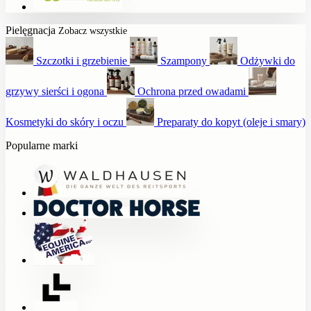
Pielęgnacja
Zobacz wszystkie
Szczotki i grzebienie
Szampony
Odżywki do
grzywy sierści i ogona
Ochrona przed owadami
Kosmetyki do skóry i oczu
Preparaty do kopyt (oleje i smary)
Popularne marki