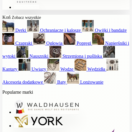
Koń
Zobacz wszystkie
Derki
Ochraniacze i kalosze
Owijki i bandaże
Czapraki
Ogłowia
Popręgi
Napierśniki i
wytoki
Nauszniki
Strzemiona i puśliska
Kantary
Uwiązy
Wodze
Wędzidła
Akcesoria dodatkowe
Baty
Lonżowanie
Popularne marki