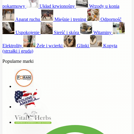
pokarmowy
Układ krwionośny
Wrzody u konia
Aparat ruchu
Mięśnie i trening
Odporność
Uspokojenie
Sierść i skóra
Witaminy
Elektrolity
Żele i wcierki
Glinki
Kopyta
(strzałki i gruda)
Popularne marki