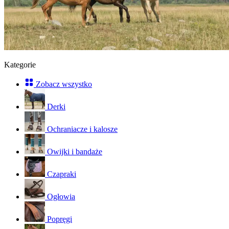
Kategorie
Zobacz wszystko
Derki
Ochraniacze i kalosze
Owijki i bandaże
Czapraki
Ogłowia
Popręgi