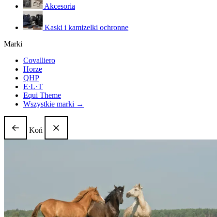
Akcesoria
Kaski i kamizelki ochronne
Marki
Covalliero
Horze
QHP
E·L·T
Equi Theme
Wszystkie marki →
Koń