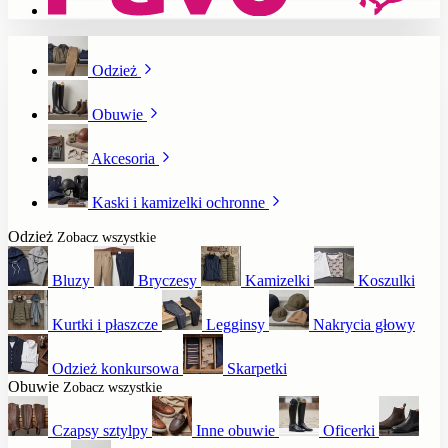
Odzież
Obuwie
Akcesoria
Kaski i kamizelki ochronne
Odzież
Zobacz wszystkie
Bluzy
Bryczesy
Kamizelki
Koszulki
Kurtki i płaszcze
Legginsy
Nakrycia głowy
Odzież konkursowa
Skarpetki
Obuwie
Zobacz wszystkie
Czapsy sztylpy
Inne obuwie
Oficerki