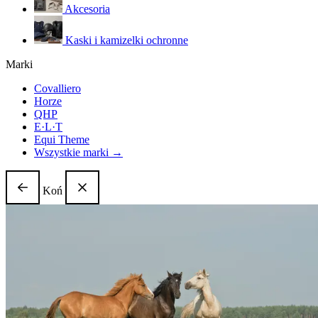
Akcesoria
Kaski i kamizelki ochronne
Marki
Covalliero
Horze
QHP
E·L·T
Equi Theme
Wszystkie marki →
Koń