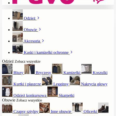
Odzież
Obuwie
Akcesoria
Kaski i kamizelki ochronne
Odzież
Zobacz wszystkie
Bluzy
Bryczesy
Kamizelki
Koszulki
Kurtki i płaszcze
Legginsy
Nakrycia głowy
Odzież konkursowa
Skarpetki
Obuwie
Zobacz wszystkie
Czapsy sztylpy
Inne obuwie
Oficerki