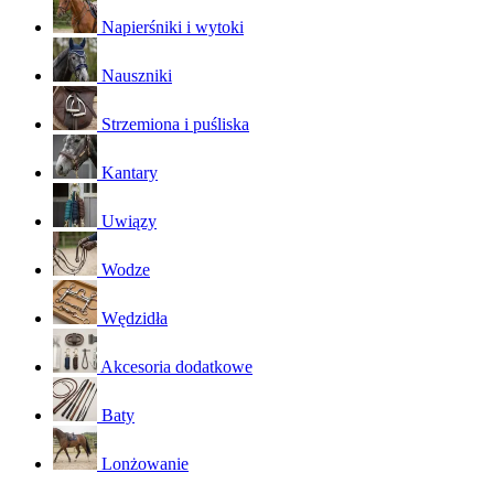
Napierśniki i wytoki
Nauszniki
Strzemiona i puśliska
Kantary
Uwiązy
Wodze
Wędzidła
Akcesoria dodatkowe
Baty
Lonżowanie