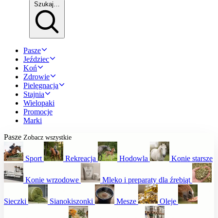
Szukaj…
Pasze
Jeździec
Koń
Zdrowie
Pielęgnacja
Stajnia
Wielopaki
Promocje
Marki
Pasze
Zobacz wszystkie
Sport
Rekreacja
Hodowla
Konie starsze
Konie wrzodowe
Mleko i preparaty dla źrebiąt
Sieczki
Sianokiszonki
Mesze
Oleje