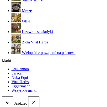
Sianokiszonki
Mesze
Oleje
Lizawki i smakołyki
Zioła Vital Herbs
Wielopaki z paszą - oferta paletowa
Marki
Equilannoo
Saracen
Nuba Equi
Vital Herbs
Eggersmann
Wszystkie marki →
Jeździec