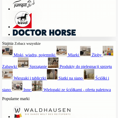
Stajnia
Zobacz wszystkie
Miski, wiadra, pojemniki
Miarki
Żłoby
Zabawki
Sprzątanie
Produkty do pielęgnacji sprzętu
Wieszaki i tabliczki
Siatki na siano
Ściółki i
siano
Inne
Wielopaki ze ściółkami - oferta paletowa
Popularne marki