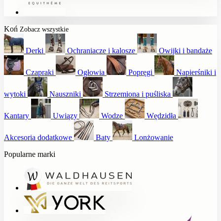
Koń
Zobacz wszystkie
Derki
Ochraniacze i kalosze
Owijki i bandaże
Czapraki
Ogłowia
Popręgi
Napierśniki i
wytoki
Nauszniki
Strzemiona i puśliska
Kantary
Uwiązy
Wodze
Wędzidła
Akcesoria dodatkowe
Baty
Lonżowanie
Popularne marki