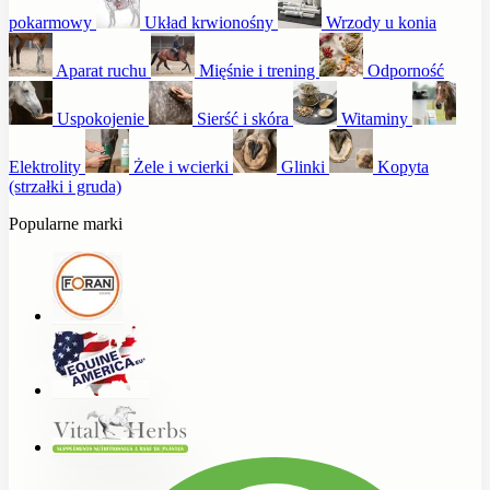
pokarmowy
Układ krwionośny
Wrzody u konia
Aparat ruchu
Mięśnie i trening
Odporność
Uspokojenie
Sierść i skóra
Witaminy
Elektrolity
Żele i wcierki
Glinki
Kopyta
(strzałki i gruda)
Popularne marki