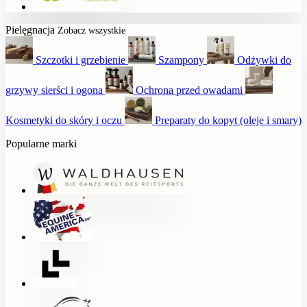
Pielęgnacja
Zobacz wszystkie
Szczotki i grzebienie
Szampony
Odżywki do
grzywy sierści i ogona
Ochrona przed owadami
Kosmetyki do skóry i oczu
Preparaty do kopyt (oleje i smary)
Popularne marki