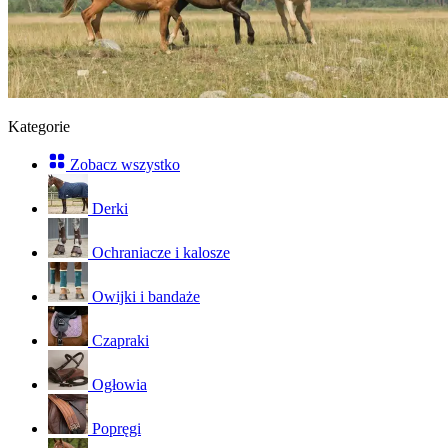
Kategorie
Zobacz wszystko
Derki
Ochraniacze i kalosze
Owijki i bandaże
Czapraki
Ogłowia
Popręgi