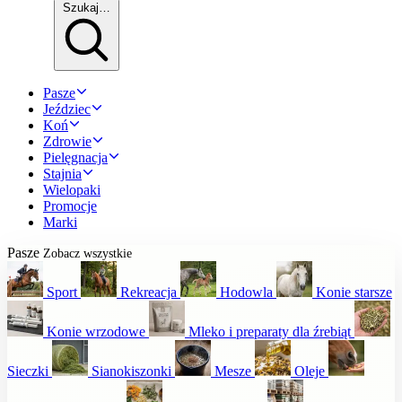
Szukaj…
Pasze
Jeździec
Koń
Zdrowie
Pielęgnacja
Stajnia
Wielopaki
Promocje
Marki
Pasze
Zobacz wszystkie
Sport
Rekreacja
Hodowla
Konie starsze
Konie wrzodowe
Mleko i preparaty dla źrebiąt
Sieczki
Sianokiszonki
Mesze
Oleje