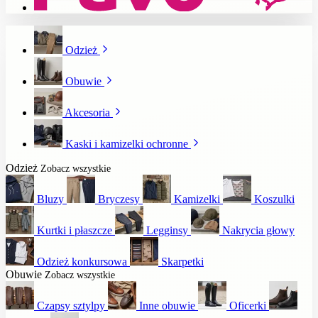
Odzież
Obuwie
Akcesoria
Kaski i kamizelki ochronne
Odzież
Zobacz wszystkie
Bluzy
Bryczesy
Kamizelki
Koszulki
Kurtki i płaszcze
Legginsy
Nakrycia głowy
Odzież konkursowa
Skarpetki
Obuwie
Zobacz wszystkie
Czapsy sztylpy
Inne obuwie
Oficerki