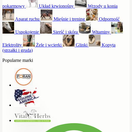
pokarmowy
Układ krwionośny
Wrzody u konia
Aparat ruchu
Mięśnie i trening
Odporność
Uspokojenie
Sierść i skóra
Witaminy
Elektrolity
Żele i wcierki
Glinki
Kopyta
(strzałki i gruda)
Popularne marki