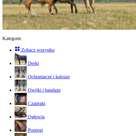
Kategorie
Zobacz wszystko
Derki
Ochraniacze i kalosze
Owijki i bandaże
Czapraki
Ogłowia
Popręgi