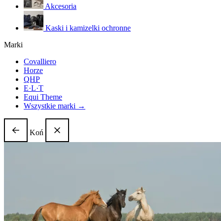
Akcesoria
Kaski i kamizelki ochronne
Marki
Covalliero
Horze
QHP
E·L·T
Equi Theme
Wszystkie marki →
Koń