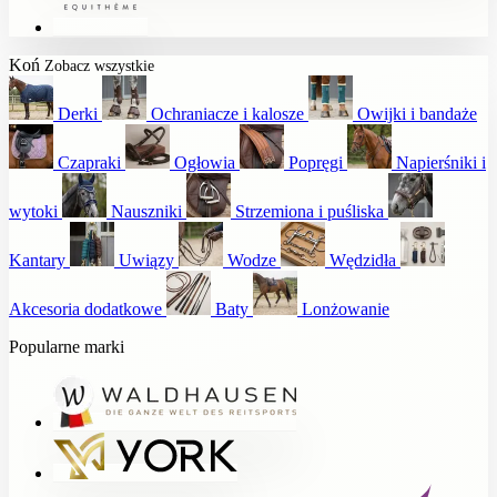
Koń
Zobacz wszystkie
Derki
Ochraniacze i kalosze
Owijki i bandaże
Czapraki
Ogłowia
Popręgi
Napierśniki i
wytoki
Nauszniki
Strzemiona i puśliska
Kantary
Uwiązy
Wodze
Wędzidła
Akcesoria dodatkowe
Baty
Lonżowanie
Popularne marki