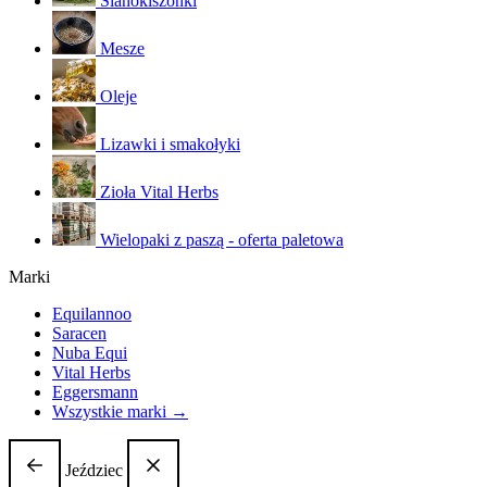
Sianokiszonki
Mesze
Oleje
Lizawki i smakołyki
Zioła Vital Herbs
Wielopaki z paszą - oferta paletowa
Marki
Equilannoo
Saracen
Nuba Equi
Vital Herbs
Eggersmann
Wszystkie marki →
Jeździec