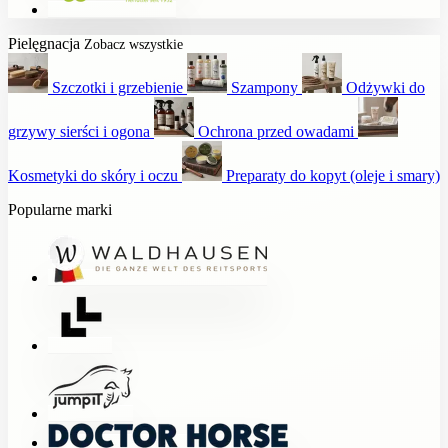
Pielęgnacja
Zobacz wszystkie
Szczotki i grzebienie
Szampony
Odżywki do
grzywy sierści i ogona
Ochrona przed owadami
Kosmetyki do skóry i oczu
Preparaty do kopyt (oleje i smary)
Popularne marki