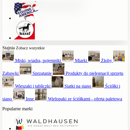
Stajnia
Zobacz wszystkie
Miski, wiadra, pojemniki
Miarki
Żłoby
Zabawki
Sprzątanie
Produkty do pielęgnacji sprzętu
Wieszaki i tabliczki
Siatki na siano
Ściółki i
siano
Inne
Wielopaki ze ściółkami - oferta paletowa
Popularne marki