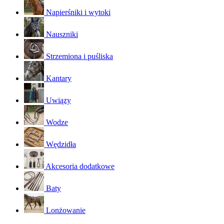
Napierśniki i wytoki
Nauszniki
Strzemiona i puśliska
Kantary
Uwiązy
Wodze
Wędzidła
Akcesoria dodatkowe
Baty
Lonżowanie