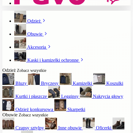
Odzież
Obuwie
Akcesoria
Kaski i kamizelki ochronne
Odzież
Zobacz wszystkie
Bluzy
Bryczesy
Kamizelki
Koszulki
Kurtki i płaszcze
Legginsy
Nakrycia głowy
Odzież konkursowa
Skarpetki
Obuwie
Zobacz wszystkie
Czapsy sztylpy
Inne obuwie
Oficerki