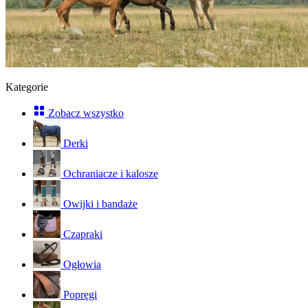
Kategorie
Zobacz wszystko
Derki
Ochraniacze i kalosze
Owijki i bandaże
Czapraki
Ogłowia
Popręgi