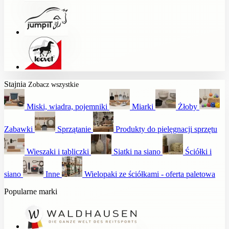
Stajnia
Zobacz wszystkie
Miski, wiadra, pojemniki
Miarki
Żłoby
Zabawki
Sprzątanie
Produkty do pielęgnacji sprzętu
Wieszaki i tabliczki
Siatki na siano
Ściółki i
siano
Inne
Wielopaki ze ściółkami - oferta paletowa
Popularne marki