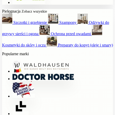
Pielęgnacja
Zobacz wszystkie
Szczotki i grzebienie
Szampony
Odżywki do
grzywy sierści i ogona
Ochrona przed owadami
Kosmetyki do skóry i oczu
Preparaty do kopyt (oleje i smary)
Popularne marki