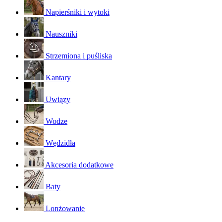
Napierśniki i wytoki
Nauszniki
Strzemiona i puśliska
Kantary
Uwiązy
Wodze
Wędzidła
Akcesoria dodatkowe
Baty
Lonżowanie