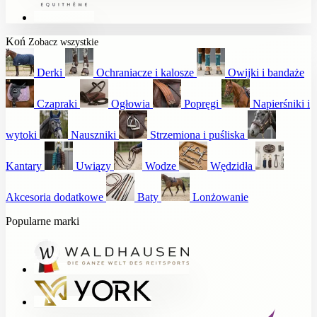
Koń
Zobacz wszystkie
Derki
Ochraniacze i kalosze
Owijki i bandaże
Czapraki
Ogłowia
Popręgi
Napierśniki i
wytoki
Nauszniki
Strzemiona i puśliska
Kantary
Uwiązy
Wodze
Wędzidła
Akcesoria dodatkowe
Baty
Lonżowanie
Popularne marki