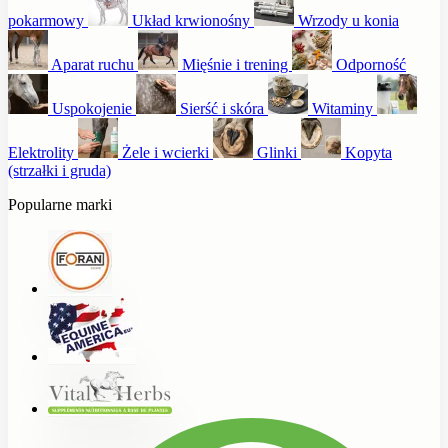
pokarmowy
Układ krwionośny
Wrzody u konia
Aparat ruchu
Mięśnie i trening
Odporność
Uspokojenie
Sierść i skóra
Witaminy
Elektrolity
Żele i wcierki
Glinki
Kopyta
(strzałki i gruda)
Popularne marki