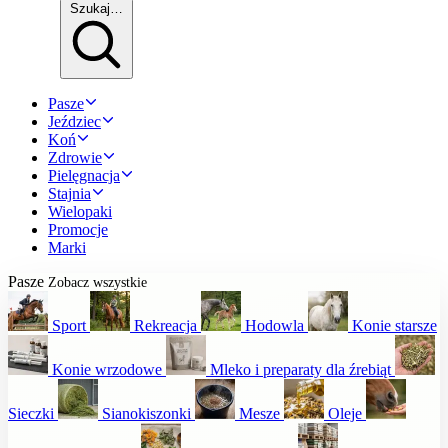
Szukaj…
Pasze
Jeździec
Koń
Zdrowie
Pielęgnacja
Stajnia
Wielopaki
Promocje
Marki
Pasze
Zobacz wszystkie
Sport
Rekreacja
Hodowla
Konie starsze
Konie wrzodowe
Mleko i preparaty dla źrebiąt
Sieczki
Sianokiszonki
Mesze
Oleje