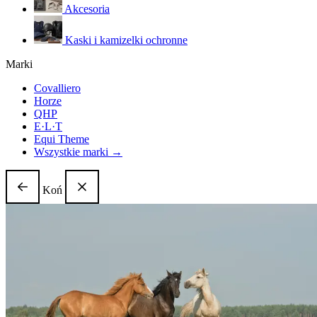
Akcesoria
Kaski i kamizelki ochronne
Marki
Covalliero
Horze
QHP
E·L·T
Equi Theme
Wszystkie marki →
Koń