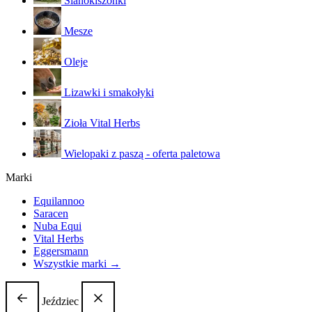
Sianokiszonki
Mesze
Oleje
Lizawki i smakołyki
Zioła Vital Herbs
Wielopaki z paszą - oferta paletowa
Marki
Equilannoo
Saracen
Nuba Equi
Vital Herbs
Eggersmann
Wszystkie marki →
Jeździec