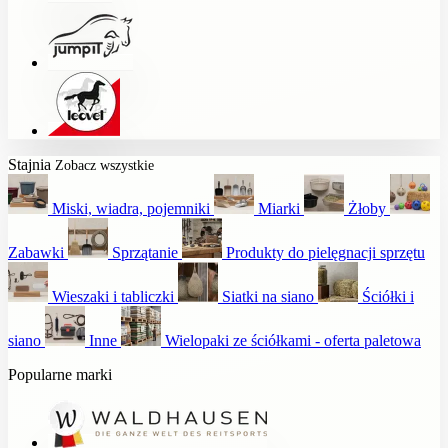
Stajnia
Zobacz wszystkie
Miski, wiadra, pojemniki
Miarki
Żłoby
Zabawki
Sprzątanie
Produkty do pielęgnacji sprzętu
Wieszaki i tabliczki
Siatki na siano
Ściółki i
siano
Inne
Wielopaki ze ściółkami - oferta paletowa
Popularne marki