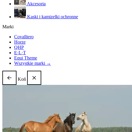
Akcesoria
Kaski i kamizelki ochronne
Marki
Covalliero
Horze
QHP
E·L·T
Equi Theme
Wszystkie marki →
Koń