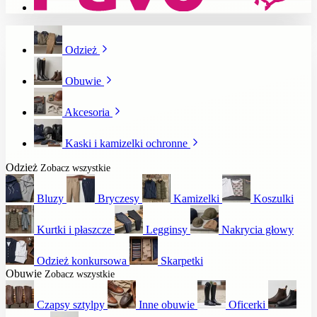
Odzież
Obuwie
Akcesoria
Kaski i kamizelki ochronne
Odzież
Zobacz wszystkie
Bluzy
Bryczesy
Kamizelki
Koszulki
Kurtki i płaszcze
Legginsy
Nakrycia głowy
Odzież konkursowa
Skarpetki
Obuwie
Zobacz wszystkie
Czapsy sztylpy
Inne obuwie
Oficerki