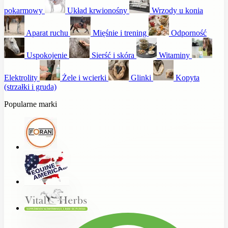
pokarmowy
Układ krwionośny
Wrzody u konia
Aparat ruchu
Mięśnie i trening
Odporność
Uspokojenie
Sierść i skóra
Witaminy
Elektrolity
Żele i wcierki
Glinki
Kopyta
(strzałki i gruda)
Popularne marki