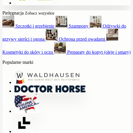
Pielęgnacja
Zobacz wszystkie
Szczotki i grzebienie
Szampony
Odżywki do
grzywy sierści i ogona
Ochrona przed owadami
Kosmetyki do skóry i oczu
Preparaty do kopyt (oleje i smary)
Popularne marki