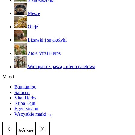
Sianokiszonki
Mesze
Oleje
Lizawki i smakołyki
Zioła Vital Herbs
Wielopaki z paszą - oferta paletowa
Marki
Equilannoo
Saracen
Vital Herbs
Nuba Equi
Eggersmann
Wszystkie marki →
Jeździec