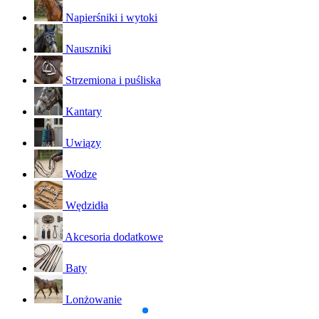
Napierśniki i wytoki
Nauszniki
Strzemiona i puśliska
Kantary
Uwiązy
Wodze
Wędzidła
Akcesoria dodatkowe
Baty
Lonżowanie