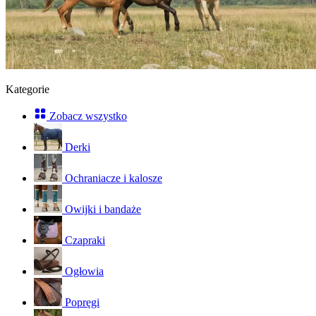
Kategorie
Zobacz wszystko
Derki
Ochraniacze i kalosze
Owijki i bandaże
Czapraki
Ogłowia
Popręgi