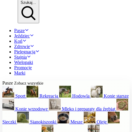
Szukaj…
Pasze
Jeździec
Koń
Zdrowie
Pielęgnacja
Stajnia
Wielopaki
Promocje
Marki
Pasze
Zobacz wszystkie
Sport
Rekreacja
Hodowla
Konie starsze
Konie wrzodowe
Mleko i preparaty dla źrebiąt
Sieczki
Sianokiszonki
Mesze
Oleje