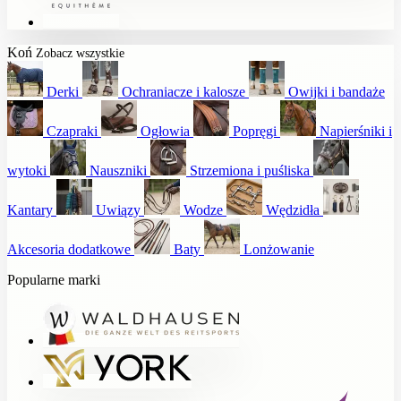
Koń
Zobacz wszystkie
Derki
Ochraniacze i kalosze
Owijki i bandaże
Czapraki
Ogłowia
Popręgi
Napierśniki i
wytoki
Nauszniki
Strzemiona i puśliska
Kantary
Uwiązy
Wodze
Wędzidła
Akcesoria dodatkowe
Baty
Lonżowanie
Popularne marki