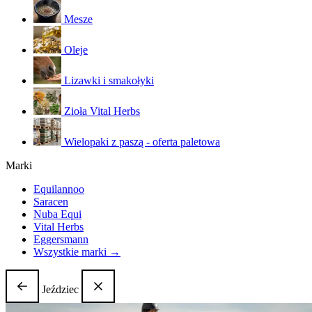
Mesze
Oleje
Lizawki i smakołyki
Zioła Vital Herbs
Wielopaki z paszą - oferta paletowa
Marki
Equilannoo
Saracen
Nuba Equi
Vital Herbs
Eggersmann
Wszystkie marki →
Jeździec