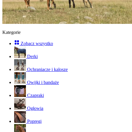
Kategorie
Zobacz wszystko
Derki
Ochraniacze i kalosze
Owijki i bandaże
Czapraki
Ogłowia
Popręgi