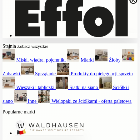
Stajnia
Zobacz wszystkie
Miski, wiadra, pojemniki
Miarki
Żłoby
Zabawki
Sprzątanie
Produkty do pielęgnacji sprzętu
Wieszaki i tabliczki
Siatki na siano
Ściółki i
siano
Inne
Wielopaki ze ściółkami - oferta paletowa
Popularne marki