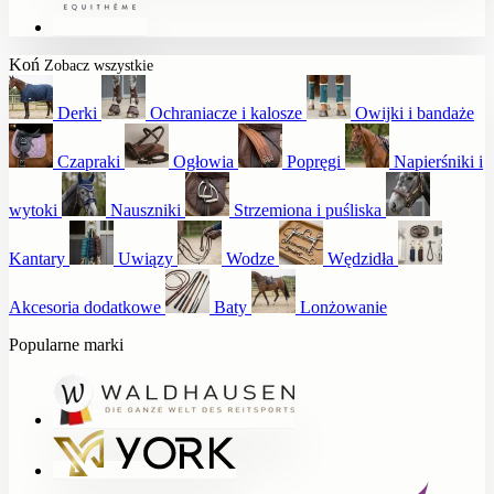
Koń
Zobacz wszystkie
Derki
Ochraniacze i kalosze
Owijki i bandaże
Czapraki
Ogłowia
Popręgi
Napierśniki i
wytoki
Nauszniki
Strzemiona i puśliska
Kantary
Uwiązy
Wodze
Wędzidła
Akcesoria dodatkowe
Baty
Lonżowanie
Popularne marki