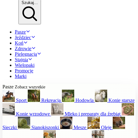
Szukaj…
Pasze
Jeździec
Koń
Zdrowie
Pielęgnacja
Stajnia
Wielopaki
Promocje
Marki
Pasze
Zobacz wszystkie
Sport
Rekreacja
Hodowla
Konie starsze
Konie wrzodowe
Mleko i preparaty dla źrebiąt
Sieczki
Sianokiszonki
Mesze
Oleje