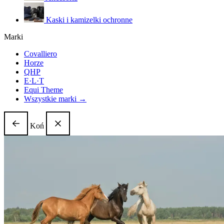
Kaski i kamizelki ochronne
Marki
Covalliero
Horze
QHP
E·L·T
Equi Theme
Wszystkie marki →
Koń