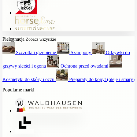
Pielęgnacja
Zobacz wszystkie
Szczotki i grzebienie
Szampony
Odżywki do
grzywy sierści i ogona
Ochrona przed owadami
Kosmetyki do skóry i oczu
Preparaty do kopyt (oleje i smary)
Popularne marki