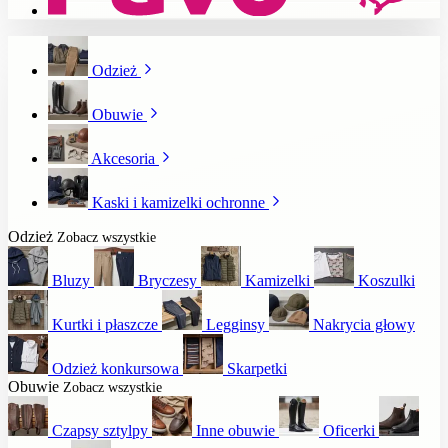
Odzież
Obuwie
Akcesoria
Kaski i kamizelki ochronne
Odzież
Zobacz wszystkie
Bluzy
Bryczesy
Kamizelki
Koszulki
Kurtki i płaszcze
Legginsy
Nakrycia głowy
Odzież konkursowa
Skarpetki
Obuwie
Zobacz wszystkie
Czapsy sztylpy
Inne obuwie
Oficerki