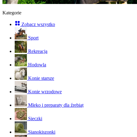
Kategorie
Zobacz wszystko
Sport
Rekreacja
Hodowla
Konie starsze
Konie wrzodowe
Mleko i preparaty dla źrebiąt
Sieczki
Sianokiszonki