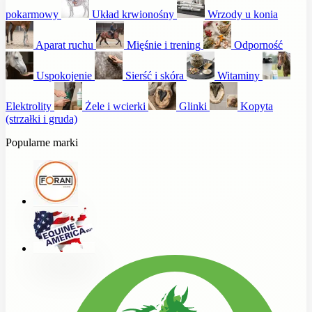
pokarmowy
Układ krwionośny
Wrzody u konia
Aparat ruchu
Mięśnie i trening
Odporność
Uspokojenie
Sierść i skóra
Witaminy
Elektrolity
Żele i wcierki
Glinki
Kopyta
(strzałki i gruda)
Popularne marki