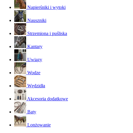
Napierśniki i wytoki
Nauszniki
Strzemiona i puśliska
Kantary
Uwiązy
Wodze
Wędzidła
Akcesoria dodatkowe
Baty
Lonżowanie