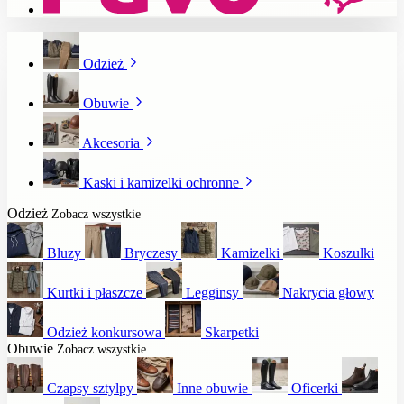
Odzież
Obuwie
Akcesoria
Kaski i kamizelki ochronne
Odzież
Zobacz wszystkie
Bluzy
Bryczesy
Kamizelki
Koszulki
Kurtki i płaszcze
Legginsy
Nakrycia głowy
Odzież konkursowa
Skarpetki
Obuwie
Zobacz wszystkie
Czapsy sztylpy
Inne obuwie
Oficerki