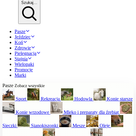
Szukaj…
Pasze
Jeździec
Koń
Zdrowie
Pielęgnacja
Stajnia
Wielopaki
Promocje
Marki
Pasze
Zobacz wszystkie
Sport
Rekreacja
Hodowla
Konie starsze
Konie wrzodowe
Mleko i preparaty dla źrebiąt
Sieczki
Sianokiszonki
Mesze
Oleje