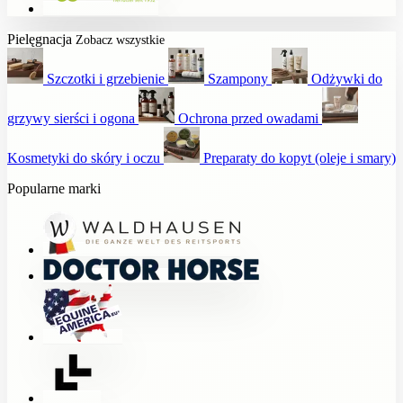
Pielęgnacja
Zobacz wszystkie
Szczotki i grzebienie
Szampony
Odżywki do
grzywy sierści i ogona
Ochrona przed owadami
Kosmetyki do skóry i oczu
Preparaty do kopyt (oleje i smary)
Popularne marki