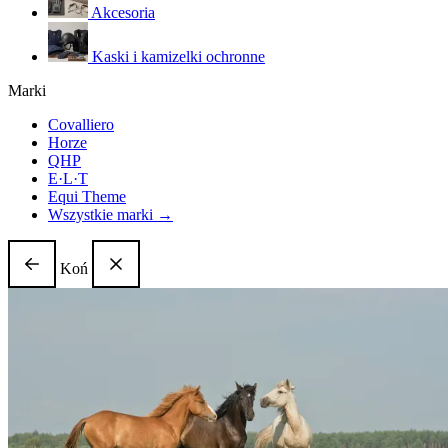
Akcesoria
Kaski i kamizelki ochronne
Marki
Covalliero
Horze
QHP
E·L·T
Equi Theme
Wszystkie marki →
Koń