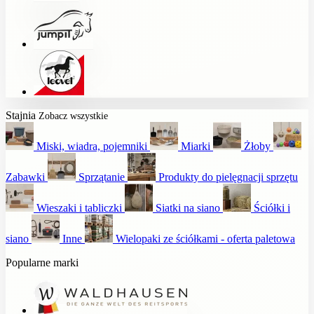
Stajnia
Zobacz wszystkie
Miski, wiadra, pojemniki
Miarki
Żłoby
Zabawki
Sprzątanie
Produkty do pielęgnacji sprzętu
Wieszaki i tabliczki
Siatki na siano
Ściółki i
siano
Inne
Wielopaki ze ściółkami - oferta paletowa
Popularne marki