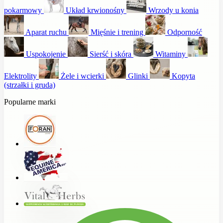
pokarmowy
Układ krwionośny
Wrzody u konia
Aparat ruchu
Mięśnie i trening
Odporność
Uspokojenie
Sierść i skóra
Witaminy
Elektrolity
Żele i wcierki
Glinki
Kopyta
(strzałki i gruda)
Popularne marki