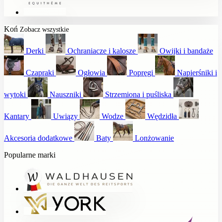
Koń
Zobacz wszystkie
Derki
Ochraniacze i kalosze
Owijki i bandaże
Czapraki
Ogłowia
Popręgi
Napierśniki i
wytoki
Nauszniki
Strzemiona i puśliska
Kantary
Uwiązy
Wodze
Wędzidła
Akcesoria dodatkowe
Baty
Lonżowanie
Popularne marki