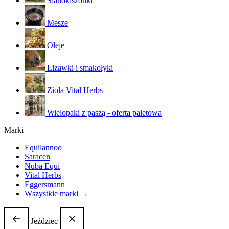
Sianokiszonki
Mesze
Oleje
Lizawki i smakołyki
Zioła Vital Herbs
Wielopaki z paszą - oferta paletowa
Marki
Equilannoo
Saracen
Nuba Equi
Vital Herbs
Eggersmann
Wszystkie marki →
Jeździec