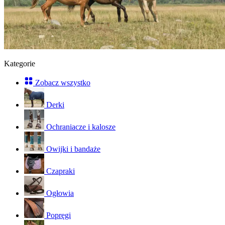
Kategorie
Zobacz wszystko
Derki
Ochraniacze i kalosze
Owijki i bandaże
Czapraki
Ogłowia
Popręgi