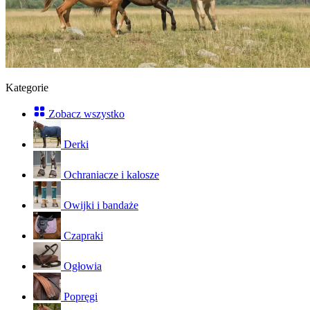
Kategorie
Zobacz wszystko
Derki
Ochraniacze i kalosze
Owijki i bandaże
Czapraki
Ogłowia
Popręgi