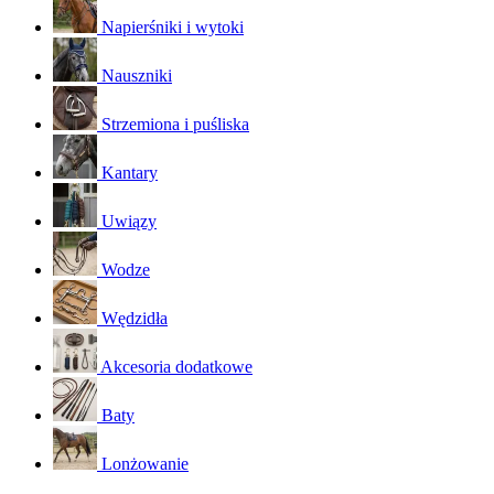
Napierśniki i wytoki
Nauszniki
Strzemiona i puśliska
Kantary
Uwiązy
Wodze
Wędzidła
Akcesoria dodatkowe
Baty
Lonżowanie