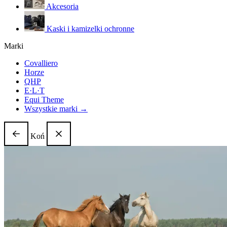
Akcesoria
Kaski i kamizelki ochronne
Marki
Covalliero
Horze
QHP
E·L·T
Equi Theme
Wszystkie marki →
Koń