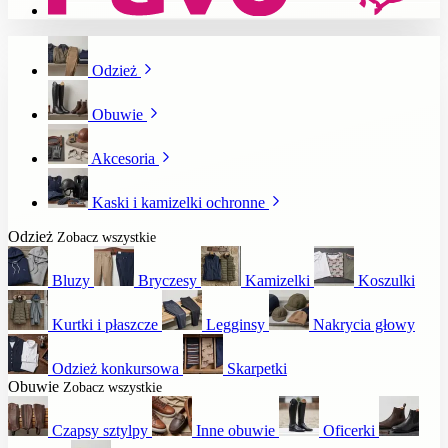
Odzież
Obuwie
Akcesoria
Kaski i kamizelki ochronne
Odzież
Zobacz wszystkie
Bluzy
Bryczesy
Kamizelki
Koszulki
Kurtki i płaszcze
Legginsy
Nakrycia głowy
Odzież konkursowa
Skarpetki
Obuwie
Zobacz wszystkie
Czapsy sztylpy
Inne obuwie
Oficerki