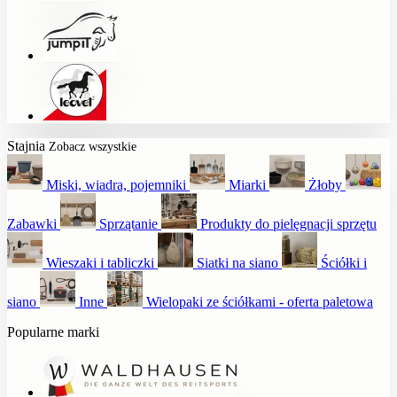
Stajnia
Zobacz wszystkie
Miski, wiadra, pojemniki
Miarki
Żłoby
Zabawki
Sprzątanie
Produkty do pielęgnacji sprzętu
Wieszaki i tabliczki
Siatki na siano
Ściółki i
siano
Inne
Wielopaki ze ściółkami - oferta paletowa
Popularne marki