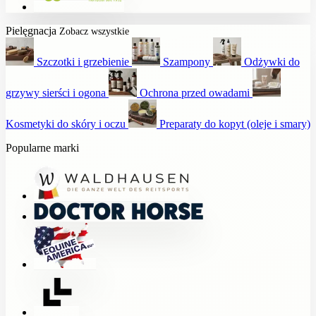
Pielęgnacja
Zobacz wszystkie
Szczotki i grzebienie
Szampony
Odżywki do
grzywy sierści i ogona
Ochrona przed owadami
Kosmetyki do skóry i oczu
Preparaty do kopyt (oleje i smary)
Popularne marki