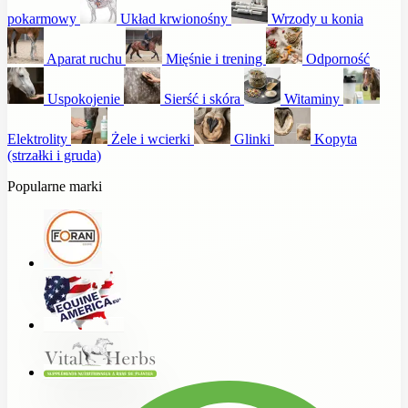
pokarmowy
Układ krwionośny
Wrzody u konia
Aparat ruchu
Mięśnie i trening
Odporność
Uspokojenie
Sierść i skóra
Witaminy
Elektrolity
Żele i wcierki
Glinki
Kopyta
(strzałki i gruda)
Popularne marki