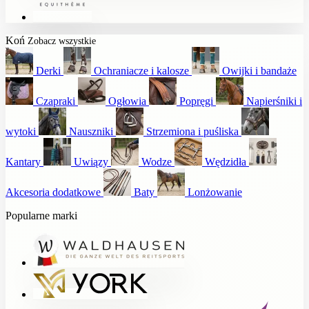
Koń
Zobacz wszystkie
Derki
Ochraniacze i kalosze
Owijki i bandaże
Czapraki
Ogłowia
Popręgi
Napierśniki i
wytoki
Nauszniki
Strzemiona i puśliska
Kantary
Uwiązy
Wodze
Wędzidła
Akcesoria dodatkowe
Baty
Lonżowanie
Popularne marki