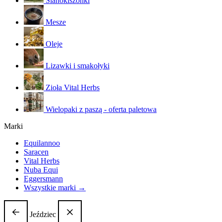
Sianokiszonki
Mesze
Oleje
Lizawki i smakołyki
Zioła Vital Herbs
Wielopaki z paszą - oferta paletowa
Marki
Equilannoo
Saracen
Vital Herbs
Nuba Equi
Eggersmann
Wszystkie marki →
Jeździec