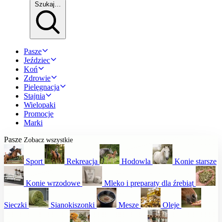
Szukaj…
Pasze
Jeździec
Koń
Zdrowie
Pielęgnacja
Stajnia
Wielopaki
Promocje
Marki
Pasze
Zobacz wszystkie
Sport
Rekreacja
Hodowla
Konie starsze
Konie wrzodowe
Mleko i preparaty dla źrebiąt
Sieczki
Sianokiszonki
Mesze
Oleje