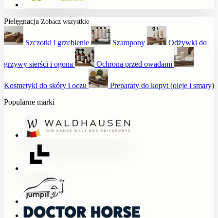
Pielęgnacja
Zobacz wszystkie
Szczotki i grzebienie
Szampony
Odżywki do
grzywy sierści i ogona
Ochrona przed owadami
Kosmetyki do skóry i oczu
Preparaty do kopyt (oleje i smary)
Popularne marki