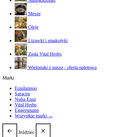
Sianokiszonki
Mesze
Oleje
Lizawki i smakołyki
Zioła Vital Herbs
Wielopaki z paszą - oferta paletowa
Marki
Equilannoo
Saracen
Nuba Equi
Vital Herbs
Eggersmann
Wszystkie marki →
Jeździec