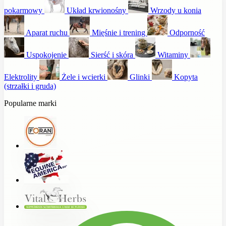
pokarmowy
Układ krwionośny
Wrzody u konia
Aparat ruchu
Mięśnie i trening
Odporność
Uspokojenie
Sierść i skóra
Witaminy
Elektrolity
Żele i wcierki
Glinki
Kopyta
(strzałki i gruda)
Popularne marki