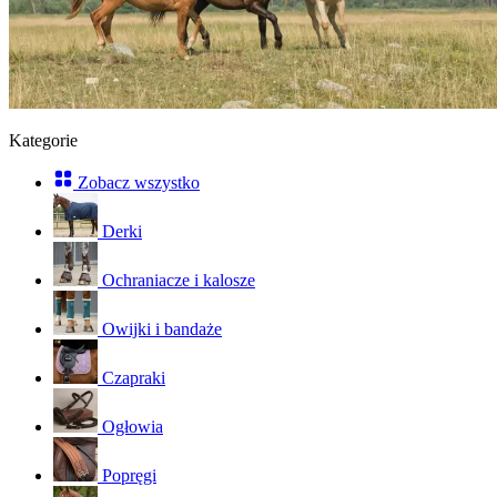
Kategorie
Zobacz wszystko
Derki
Ochraniacze i kalosze
Owijki i bandaże
Czapraki
Ogłowia
Popręgi