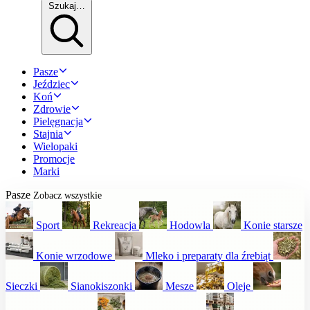
Szukaj…
Pasze
Jeździec
Koń
Zdrowie
Pielęgnacja
Stajnia
Wielopaki
Promocje
Marki
Pasze
Zobacz wszystkie
Sport
Rekreacja
Hodowla
Konie starsze
Konie wrzodowe
Mleko i preparaty dla źrebiąt
Sieczki
Sianokiszonki
Mesze
Oleje