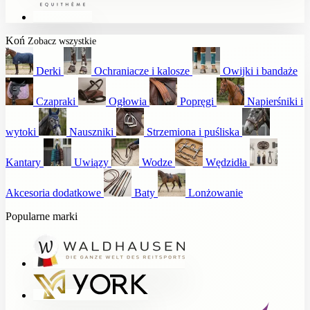
Koń
Zobacz wszystkie
Derki
Ochraniacze i kalosze
Owijki i bandaże
Czapraki
Ogłowia
Popręgi
Napierśniki i
wytoki
Nauszniki
Strzemiona i puśliska
Kantary
Uwiązy
Wodze
Wędzidła
Akcesoria dodatkowe
Baty
Lonżowanie
Popularne marki