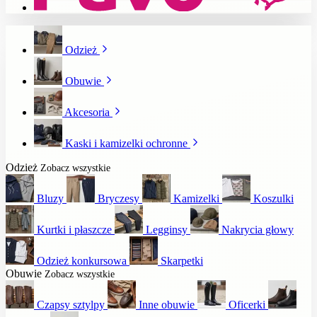
Odzież
Obuwie
Akcesoria
Kaski i kamizelki ochronne
Odzież
Zobacz wszystkie
Bluzy
Bryczesy
Kamizelki
Koszulki
Kurtki i płaszcze
Legginsy
Nakrycia głowy
Odzież konkursowa
Skarpetki
Obuwie
Zobacz wszystkie
Czapsy sztylpy
Inne obuwie
Oficerki