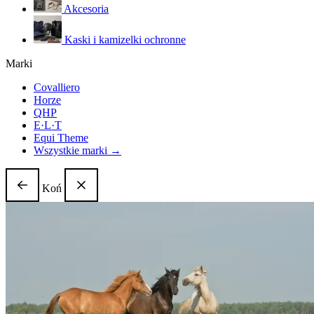
Akcesoria
Kaski i kamizelki ochronne
Marki
Covalliero
Horze
QHP
E·L·T
Equi Theme
Wszystkie marki →
Koń