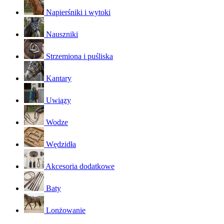
Napierśniki i wytoki
Nauszniki
Strzemiona i puśliska
Kantary
Uwiązy
Wodze
Wędzidła
Akcesoria dodatkowe
Baty
Lonżowanie