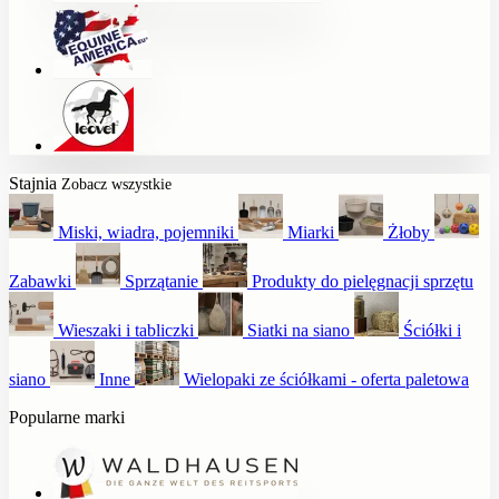
Stajnia
Zobacz wszystkie
Miski, wiadra, pojemniki
Miarki
Żłoby
Zabawki
Sprzątanie
Produkty do pielęgnacji sprzętu
Wieszaki i tabliczki
Siatki na siano
Ściółki i
siano
Inne
Wielopaki ze ściółkami - oferta paletowa
Popularne marki