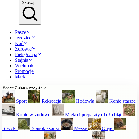
Szukaj…
Pasze
Jeździec
Koń
Zdrowie
Pielęgnacja
Stajnia
Wielopaki
Promocje
Marki
Pasze
Zobacz wszystkie
Sport
Rekreacja
Hodowla
Konie starsze
Konie wrzodowe
Mleko i preparaty dla źrebiąt
Sieczki
Sianokiszonki
Mesze
Oleje