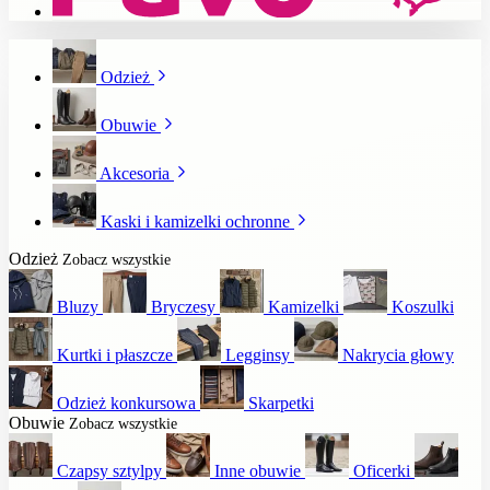
Odzież
Obuwie
Akcesoria
Kaski i kamizelki ochronne
Odzież
Zobacz wszystkie
Bluzy
Bryczesy
Kamizelki
Koszulki
Kurtki i płaszcze
Legginsy
Nakrycia głowy
Odzież konkursowa
Skarpetki
Obuwie
Zobacz wszystkie
Czapsy sztylpy
Inne obuwie
Oficerki