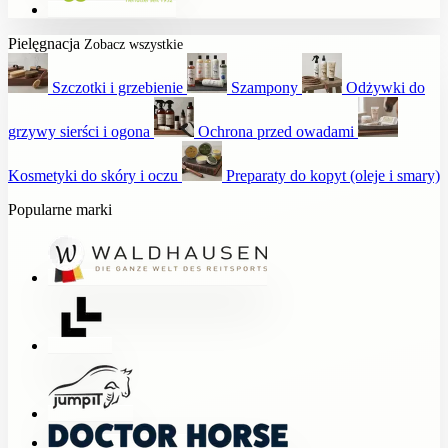
Pielęgnacja
Zobacz wszystkie
Szczotki i grzebienie
Szampony
Odżywki do
grzywy sierści i ogona
Ochrona przed owadami
Kosmetyki do skóry i oczu
Preparaty do kopyt (oleje i smary)
Popularne marki