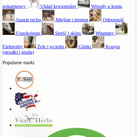
pokarmowy
Układ krwionośny
Wrzody u konia
Aparat ruchu
Mięśnie i trening
Odporność
Uspokojenie
Sierść i skóra
Witaminy
Elektrolity
Żele i wcierki
Glinki
Kopyta
(strzałki i gruda)
Popularne marki