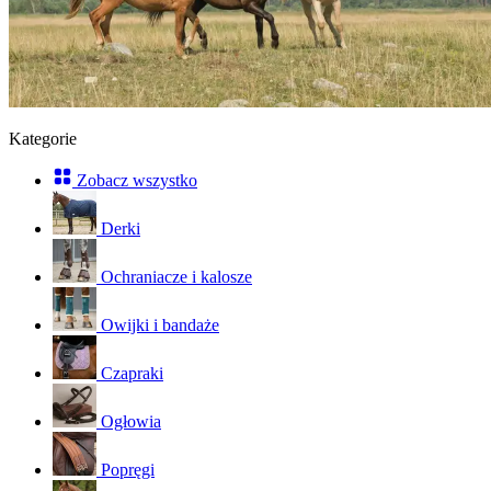
Kategorie
Zobacz wszystko
Derki
Ochraniacze i kalosze
Owijki i bandaże
Czapraki
Ogłowia
Popręgi