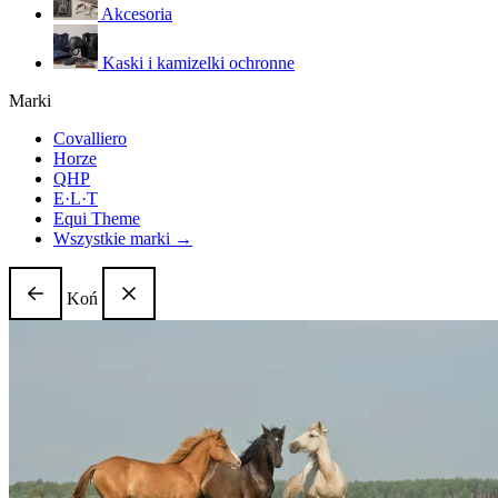
Akcesoria
Kaski i kamizelki ochronne
Marki
Covalliero
Horze
QHP
E·L·T
Equi Theme
Wszystkie marki →
Koń