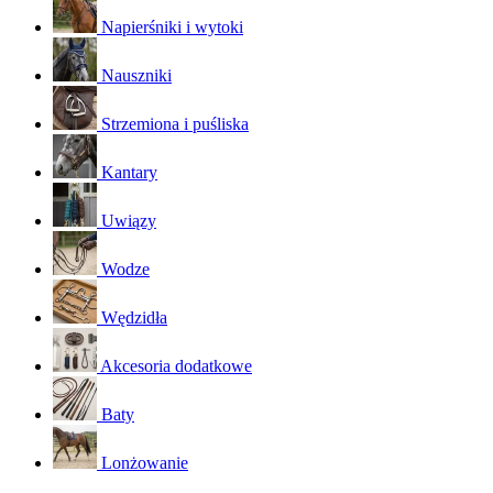
Napierśniki i wytoki
Nauszniki
Strzemiona i puśliska
Kantary
Uwiązy
Wodze
Wędzidła
Akcesoria dodatkowe
Baty
Lonżowanie