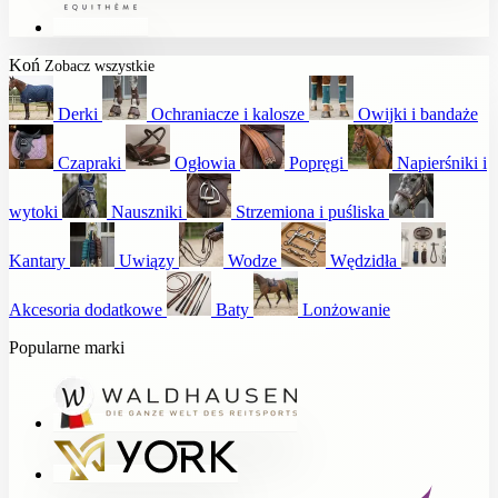
Koń
Zobacz wszystkie
Derki
Ochraniacze i kalosze
Owijki i bandaże
Czapraki
Ogłowia
Popręgi
Napierśniki i
wytoki
Nauszniki
Strzemiona i puśliska
Kantary
Uwiązy
Wodze
Wędzidła
Akcesoria dodatkowe
Baty
Lonżowanie
Popularne marki