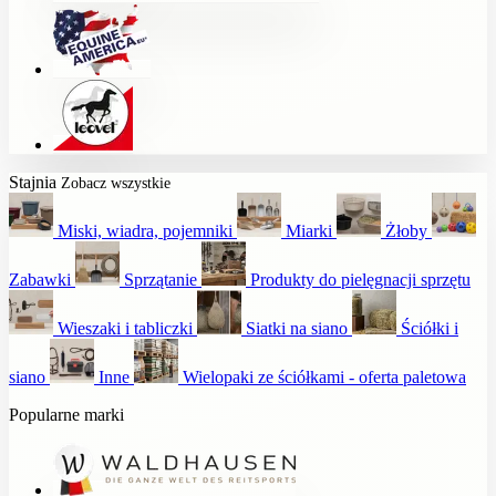
Stajnia
Zobacz wszystkie
Miski, wiadra, pojemniki
Miarki
Żłoby
Zabawki
Sprzątanie
Produkty do pielęgnacji sprzętu
Wieszaki i tabliczki
Siatki na siano
Ściółki i
siano
Inne
Wielopaki ze ściółkami - oferta paletowa
Popularne marki