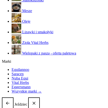
Sianokiszonki
Mesze
Oleje
Lizawki i smakołyki
Zioła Vital Herbs
Wielopaki z paszą - oferta paletowa
Marki
Equilannoo
Saracen
Nuba Equi
Vital Herbs
Eggersmann
Wszystkie marki →
Jeździec