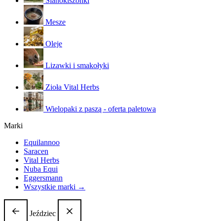
Sianokiszonki
Mesze
Oleje
Lizawki i smakołyki
Zioła Vital Herbs
Wielopaki z paszą - oferta paletowa
Marki
Equilannoo
Saracen
Vital Herbs
Nuba Equi
Eggersmann
Wszystkie marki →
Jeździec