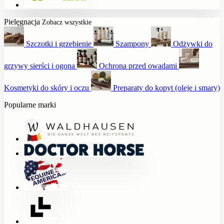
Pielęgnacja
Zobacz wszystkie
Szczotki i grzebienie
Szampony
Odżywki do
grzywy sierści i ogona
Ochrona przed owadami
Kosmetyki do skóry i oczu
Preparaty do kopyt (oleje i smary)
Popularne marki