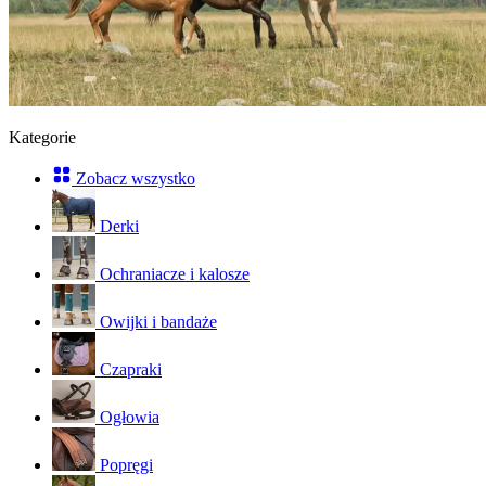
Kategorie
Zobacz wszystko
Derki
Ochraniacze i kalosze
Owijki i bandaże
Czapraki
Ogłowia
Popręgi