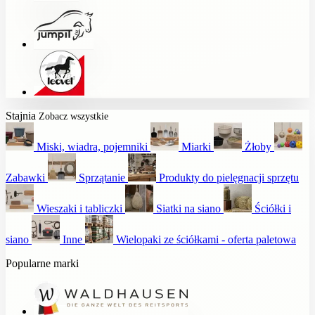
Stajnia
Zobacz wszystkie
Miski, wiadra, pojemniki
Miarki
Żłoby
Zabawki
Sprzątanie
Produkty do pielęgnacji sprzętu
Wieszaki i tabliczki
Siatki na siano
Ściółki i
siano
Inne
Wielopaki ze ściółkami - oferta paletowa
Popularne marki