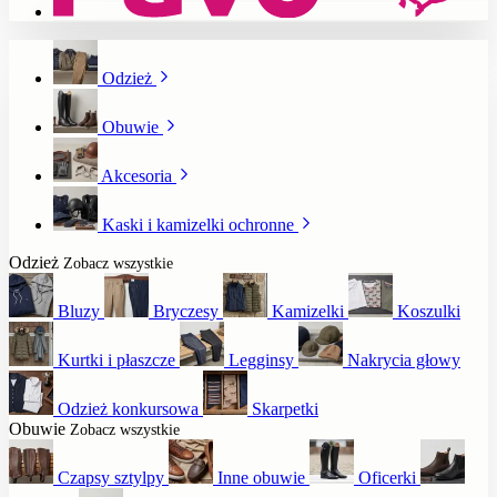
Odzież
Obuwie
Akcesoria
Kaski i kamizelki ochronne
Odzież
Zobacz wszystkie
Bluzy
Bryczesy
Kamizelki
Koszulki
Kurtki i płaszcze
Legginsy
Nakrycia głowy
Odzież konkursowa
Skarpetki
Obuwie
Zobacz wszystkie
Czapsy sztylpy
Inne obuwie
Oficerki