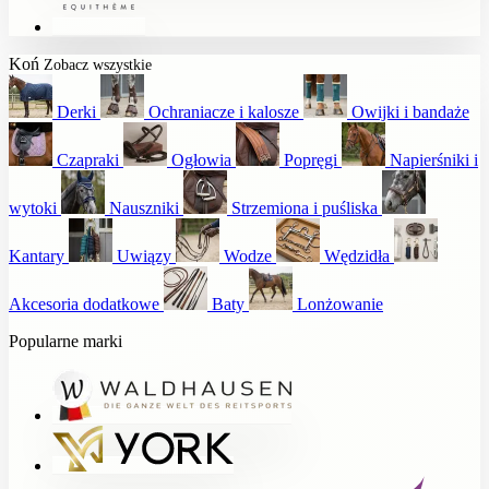
Koń
Zobacz wszystkie
Derki
Ochraniacze i kalosze
Owijki i bandaże
Czapraki
Ogłowia
Popręgi
Napierśniki i
wytoki
Nauszniki
Strzemiona i puśliska
Kantary
Uwiązy
Wodze
Wędzidła
Akcesoria dodatkowe
Baty
Lonżowanie
Popularne marki