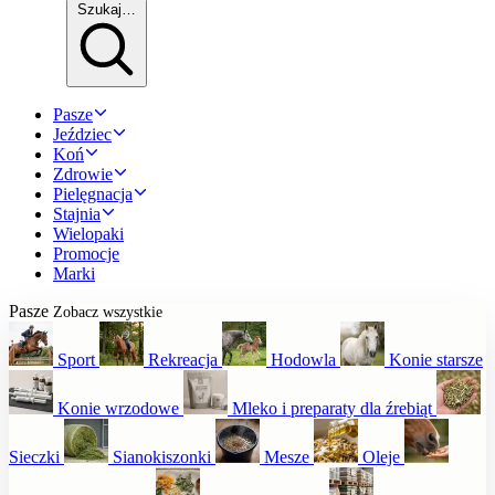
Szukaj…
Pasze
Jeździec
Koń
Zdrowie
Pielęgnacja
Stajnia
Wielopaki
Promocje
Marki
Pasze
Zobacz wszystkie
Sport
Rekreacja
Hodowla
Konie starsze
Konie wrzodowe
Mleko i preparaty dla źrebiąt
Sieczki
Sianokiszonki
Mesze
Oleje