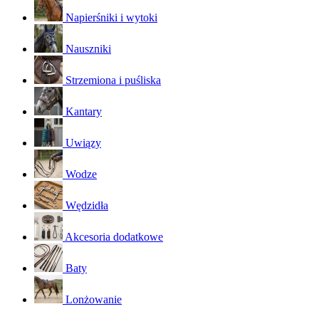
Napierśniki i wytoki
Nauszniki
Strzemiona i puśliska
Kantary
Uwiązy
Wodze
Wędzidła
Akcesoria dodatkowe
Baty
Lonżowanie