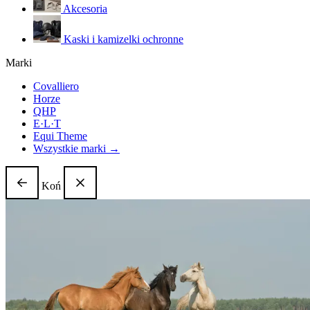
Akcesoria
Kaski i kamizelki ochronne
Marki
Covalliero
Horze
QHP
E·L·T
Equi Theme
Wszystkie marki →
Koń