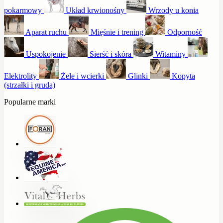
pokarmowy
Układ krwionośny
Wrzody u konia
Aparat ruchu
Mięśnie i trening
Odporność
Uspokojenie
Sierść i skóra
Witaminy
Elektrolity
Żele i wcierki
Glinki
Kopyta
(strzałki i gruda)
Popularne marki