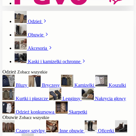
Odzież
Obuwie
Akcesoria
Kaski i kamizelki ochronne
Odzież
Zobacz wszystkie
Bluzy
Bryczesy
Kamizelki
Koszulki
Kurtki i płaszcze
Legginsy
Nakrycia głowy
Odzież konkursowa
Skarpetki
Obuwie
Zobacz wszystkie
Czapsy sztylpy
Inne obuwie
Oficerki