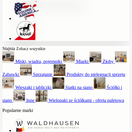
Stajnia
Zobacz wszystkie
Miski, wiadra, pojemniki
Miarki
Żłoby
Zabawki
Sprzątanie
Produkty do pielęgnacji sprzętu
Wieszaki i tabliczki
Siatki na siano
Ściółki i
siano
Inne
Wielopaki ze ściółkami - oferta paletowa
Popularne marki