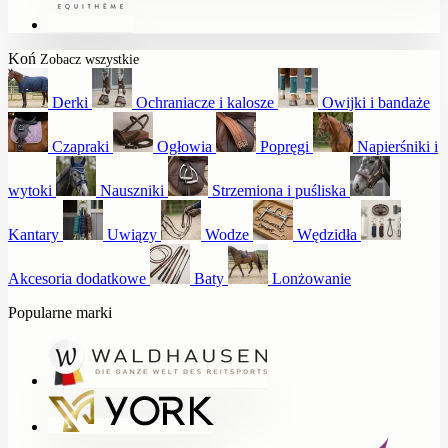
Koń
Zobacz wszystkie
Derki
Ochraniacze i kalosze
Owijki i bandaże
Czapraki
Ogłowia
Popręgi
Napierśniki i
wytoki
Nauszniki
Strzemiona i puśliska
Kantary
Uwiązy
Wodze
Wędzidła
Akcesoria dodatkowe
Baty
Lonżowanie
Popularne marki