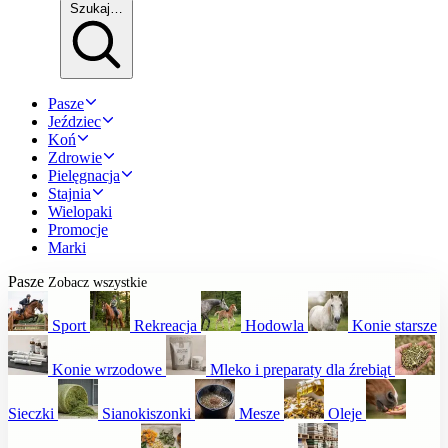
Szukaj…
Pasze
Jeździec
Koń
Zdrowie
Pielęgnacja
Stajnia
Wielopaki
Promocje
Marki
Pasze
Zobacz wszystkie
Sport
Rekreacja
Hodowla
Konie starsze
Konie wrzodowe
Mleko i preparaty dla źrebiąt
Sieczki
Sianokiszonki
Mesze
Oleje