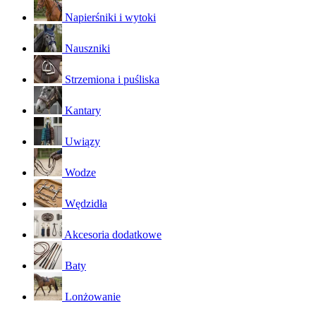
Napierśniki i wytoki
Nauszniki
Strzemiona i puśliska
Kantary
Uwiązy
Wodze
Wędzidła
Akcesoria dodatkowe
Baty
Lonżowanie