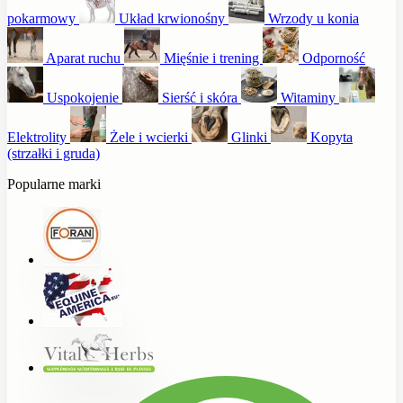
pokarmowy
Układ krwionośny
Wrzody u konia
Aparat ruchu
Mięśnie i trening
Odporność
Uspokojenie
Sierść i skóra
Witaminy
Elektrolity
Żele i wcierki
Glinki
Kopyta
(strzałki i gruda)
Popularne marki