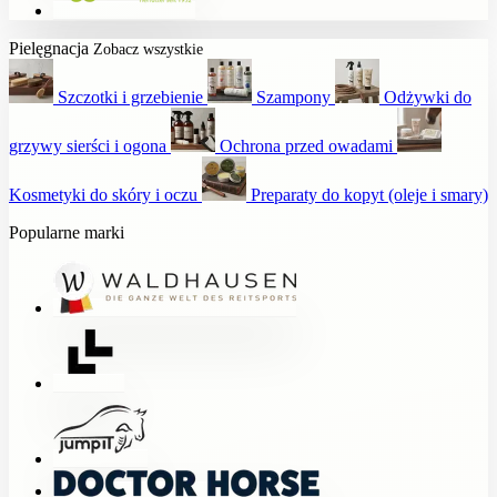
Pielęgnacja
Zobacz wszystkie
Szczotki i grzebienie
Szampony
Odżywki do
grzywy sierści i ogona
Ochrona przed owadami
Kosmetyki do skóry i oczu
Preparaty do kopyt (oleje i smary)
Popularne marki