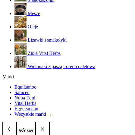
Sianokiszonki
Mesze
Oleje
Lizawki i smakołyki
Zioła Vital Herbs
Wielopaki z paszą - oferta paletowa
Marki
Equilannoo
Saracen
Nuba Equi
Vital Herbs
Eggersmann
Wszystkie marki →
Jeździec