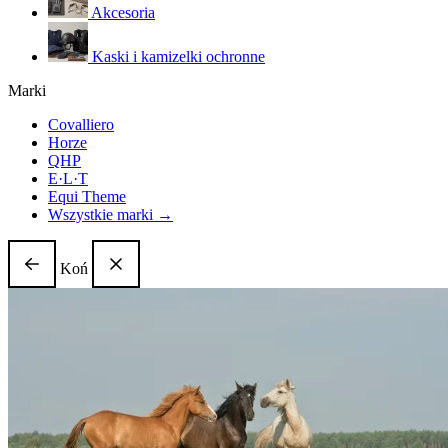
Akcesoria
Kaski i kamizelki ochronne
Marki
Covalliero
Horze
QHP
E·L·T
Equi Theme
Wszystkie marki →
Koń