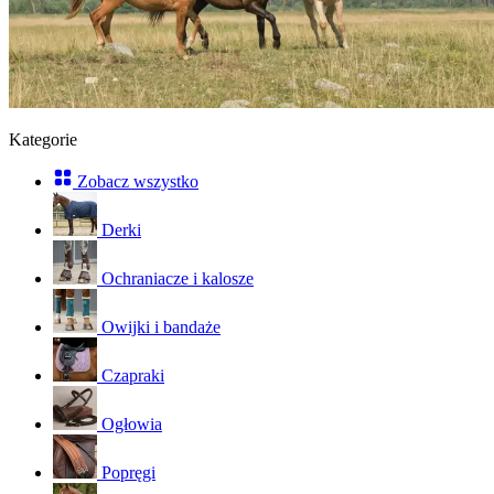
Kategorie
Zobacz wszystko
Derki
Ochraniacze i kalosze
Owijki i bandaże
Czapraki
Ogłowia
Popręgi