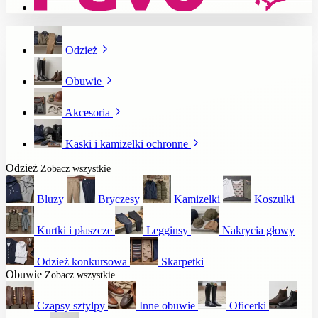
Odzież
Obuwie
Akcesoria
Kaski i kamizelki ochronne
Odzież
Zobacz wszystkie
Bluzy
Bryczesy
Kamizelki
Koszulki
Kurtki i płaszcze
Legginsy
Nakrycia głowy
Odzież konkursowa
Skarpetki
Obuwie
Zobacz wszystkie
Czapsy sztylpy
Inne obuwie
Oficerki