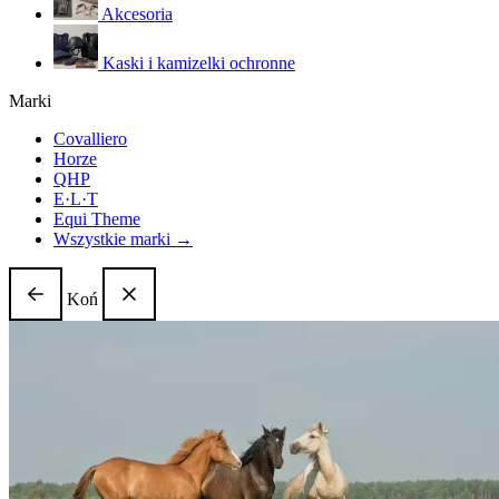
Akcesoria
Kaski i kamizelki ochronne
Marki
Covalliero
Horze
QHP
E·L·T
Equi Theme
Wszystkie marki →
Koń