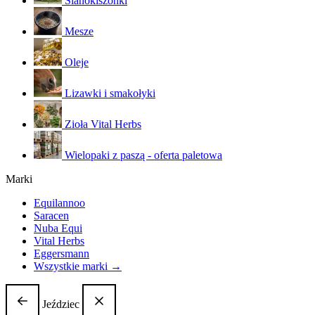
Sianokiszonki
Mesze
Oleje
Lizawki i smakołyki
Zioła Vital Herbs
Wielopaki z paszą - oferta paletowa
Marki
Equilannoo
Saracen
Nuba Equi
Vital Herbs
Eggersmann
Wszystkie marki →
Jeździec