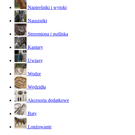
Napierśniki i wytoki
Nauszniki
Strzemiona i puśliska
Kantary
Uwiązy
Wodze
Wędzidła
Akcesoria dodatkowe
Baty
Lonżowanie