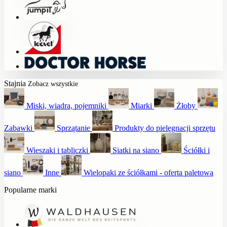
Stajnia
Zobacz wszystkie
Miski, wiadra, pojemniki
Miarki
Żłoby
Zabawki
Sprzątanie
Produkty do pielęgnacji sprzętu
Wieszaki i tabliczki
Siatki na siano
Ściółki i
siano
Inne
Wielopaki ze ściółkami - oferta paletowa
Popularne marki