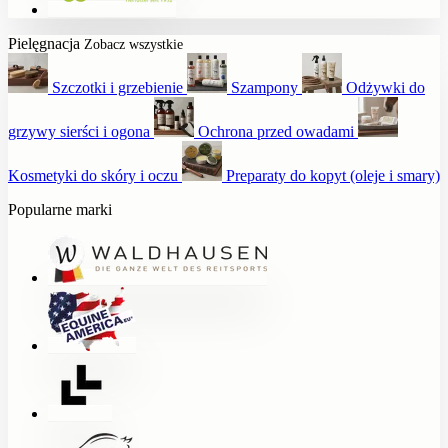
Pielęgnacja
Zobacz wszystkie
Szczotki i grzebienie
Szampony
Odżywki do
grzywy sierści i ogona
Ochrona przed owadami
Kosmetyki do skóry i oczu
Preparaty do kopyt (oleje i smary)
Popularne marki