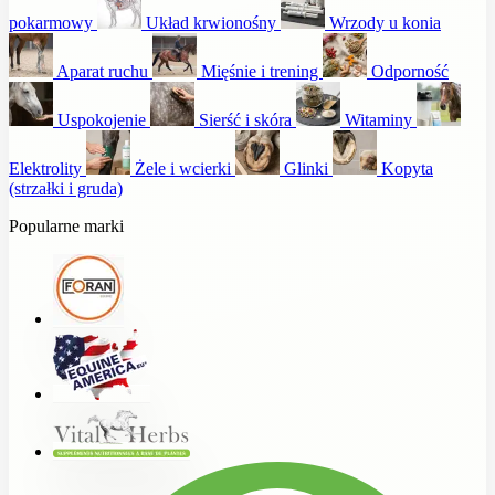
pokarmowy
Układ krwionośny
Wrzody u konia
Aparat ruchu
Mięśnie i trening
Odporność
Uspokojenie
Sierść i skóra
Witaminy
Elektrolity
Żele i wcierki
Glinki
Kopyta
(strzałki i gruda)
Popularne marki