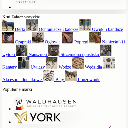
Koń
Zobacz wszystkie
Derki
Ochraniacze i kalosze
Owijki i bandaże
Czapraki
Ogłowia
Popręgi
Napierśniki i
wytoki
Nauszniki
Strzemiona i puśliska
Kantary
Uwiązy
Wodze
Wędzidła
Akcesoria dodatkowe
Baty
Lonżowanie
Popularne marki