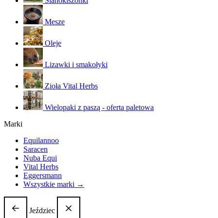
Sianokiszonki
Mesze
Oleje
Lizawki i smakołyki
Zioła Vital Herbs
Wielopaki z paszą - oferta paletowa
Marki
Equilannoo
Saracen
Nuba Equi
Vital Herbs
Eggersmann
Wszystkie marki →
Jeździec