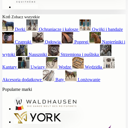
Koń
Zobacz wszystkie
Derki
Ochraniacze i kalosze
Owijki i bandaże
Czapraki
Ogłowia
Popręgi
Napierśniki i
wytoki
Nauszniki
Strzemiona i puśliska
Kantary
Uwiązy
Wodze
Wędzidła
Akcesoria dodatkowe
Baty
Lonżowanie
Popularne marki