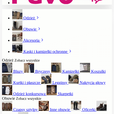
Odzież
Obuwie
Akcesoria
Kaski i kamizelki ochronne
Odzież
Zobacz wszystkie
Bluzy
Bryczesy
Kamizelki
Koszulki
Kurtki i płaszcze
Legginsy
Nakrycia głowy
Odzież konkursowa
Skarpetki
Obuwie
Zobacz wszystkie
Czapsy sztylpy
Inne obuwie
Oficerki