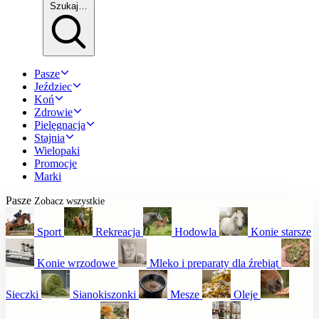
Szukaj…
Pasze
Jeździec
Koń
Zdrowie
Pielęgnacja
Stajnia
Wielopaki
Promocje
Marki
Pasze
Zobacz wszystkie
Sport
Rekreacja
Hodowla
Konie starsze
Konie wrzodowe
Mleko i preparaty dla źrebiąt
Sieczki
Sianokiszonki
Mesze
Oleje