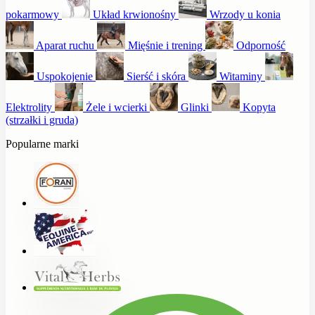
pokarmowy
Układ krwionośny
Wrzody u konia
Aparat ruchu
Mięśnie i trening
Odporność
Uspokojenie
Sierść i skóra
Witaminy
Elektrolity
Żele i wcierki
Glinki
Kopyta
(strzałki i gruda)
Popularne marki