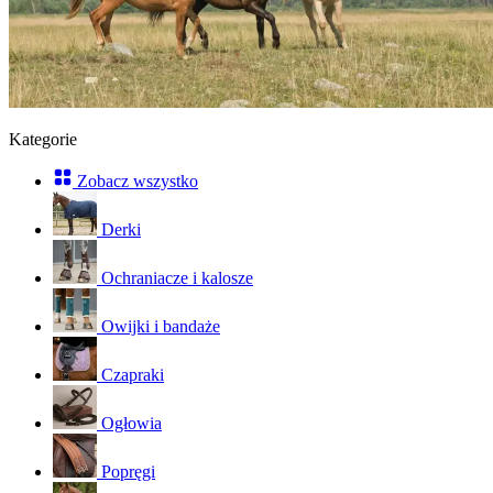
Kategorie
Zobacz wszystko
Derki
Ochraniacze i kalosze
Owijki i bandaże
Czapraki
Ogłowia
Popręgi