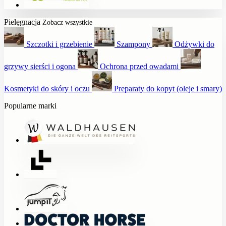
Pielęgnacja
Zobacz wszystkie
Szczotki i grzebienie
Szampony
Odżywki do
grzywy sierści i ogona
Ochrona przed owadami
Kosmetyki do skóry i oczu
Preparaty do kopyt (oleje i smary)
Popularne marki