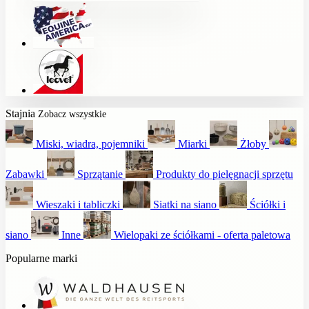
Stajnia
Zobacz wszystkie
Miski, wiadra, pojemniki
Miarki
Żłoby
Zabawki
Sprzątanie
Produkty do pielęgnacji sprzętu
Wieszaki i tabliczki
Siatki na siano
Ściółki i
siano
Inne
Wielopaki ze ściółkami - oferta paletowa
Popularne marki