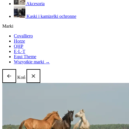
Akcesoria
Kaski i kamizelki ochronne
Marki
Covalliero
Horze
QHP
E·L·T
Equi Theme
Wszystkie marki →
Koń