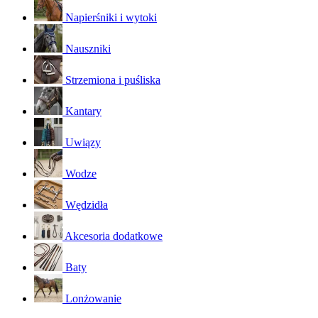
Napierśniki i wytoki
Nauszniki
Strzemiona i puśliska
Kantary
Uwiązy
Wodze
Wędzidła
Akcesoria dodatkowe
Baty
Lonżowanie