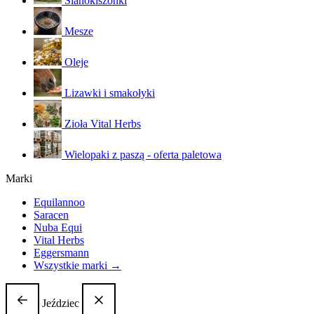
Sianokiszonki
Mesze
Oleje
Lizawki i smakołyki
Zioła Vital Herbs
Wielopaki z paszą - oferta paletowa
Marki
Equilannoo
Saracen
Nuba Equi
Vital Herbs
Eggersmann
Wszystkie marki →
Jeździec