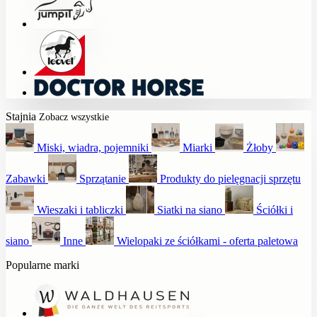
Stajnia
Zobacz wszystkie
Miski, wiadra, pojemniki
Miarki
Żłoby
Zabawki
Sprzątanie
Produkty do pielęgnacji sprzętu
Wieszaki i tabliczki
Siatki na siano
Ściółki i
siano
Inne
Wielopaki ze ściółkami - oferta paletowa
Popularne marki