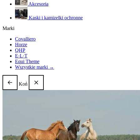
Akcesoria
Kaski i kamizelki ochronne
Marki
Covalliero
Horze
QHP
E·L·T
Equi Theme
Wszystkie marki →
Koń