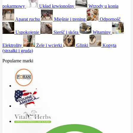
pokarmowy
Układ krwionośny
Wrzody u konia
Aparat ruchu
Mięśnie i trening
Odporność
Uspokojenie
Sierść i skóra
Witaminy
Elektrolity
Żele i wcierki
Glinki
Kopyta
(strzałki i gruda)
Popularne marki