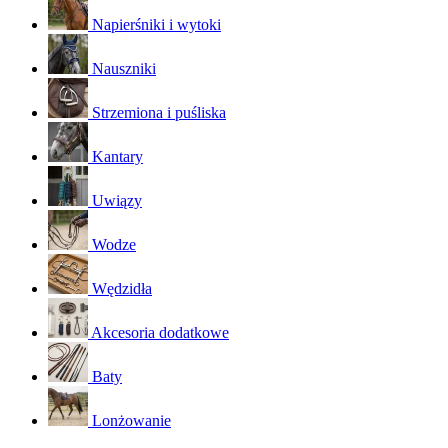
Napierśniki i wytoki
Nauszniki
Strzemiona i puśliska
Kantary
Uwiązy
Wodze
Wędzidła
Akcesoria dodatkowe
Baty
Lonżowanie