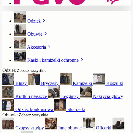
Odzież
Obuwie
Akcesoria
Kaski i kamizelki ochronne
Odzież
Zobacz wszystkie
Bluzy
Bryczesy
Kamizelki
Koszulki
Kurtki i płaszcze
Legginsy
Nakrycia głowy
Odzież konkursowa
Skarpetki
Obuwie
Zobacz wszystkie
Czapsy sztylpy
Inne obuwie
Oficerki