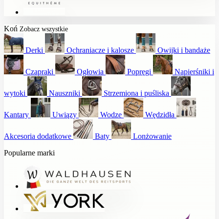
Koń
Zobacz wszystkie
Derki
Ochraniacze i kalosze
Owijki i bandaże
Czapraki
Ogłowia
Popręgi
Napierśniki i
wytoki
Nauszniki
Strzemiona i puśliska
Kantary
Uwiązy
Wodze
Wędzidła
Akcesoria dodatkowe
Baty
Lonżowanie
Popularne marki