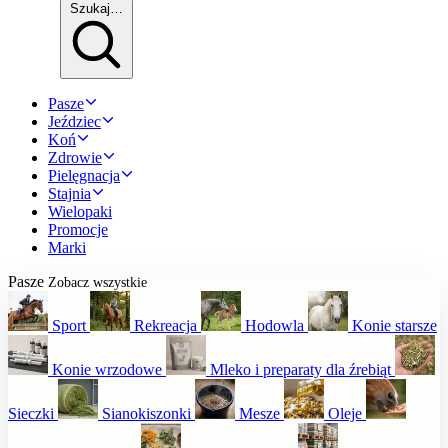
Szukaj…
Pasze
Jeździec
Koń
Zdrowie
Pielęgnacja
Stajnia
Wielopaki
Promocje
Marki
Pasze
Zobacz wszystkie
Sport
Rekreacja
Hodowla
Konie starsze
Konie wrzodowe
Mleko i preparaty dla źrebiąt
Sieczki
Sianokiszonki
Mesze
Oleje