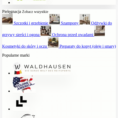
Pielęgnacja
Zobacz wszystkie
Szczotki i grzebienie
Szampony
Odżywki do
grzywy sierści i ogona
Ochrona przed owadami
Kosmetyki do skóry i oczu
Preparaty do kopyt (oleje i smary)
Popularne marki