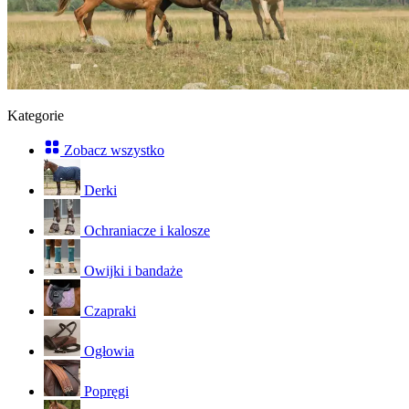
Kategorie
Zobacz wszystko
Derki
Ochraniacze i kalosze
Owijki i bandaże
Czapraki
Ogłowia
Popręgi