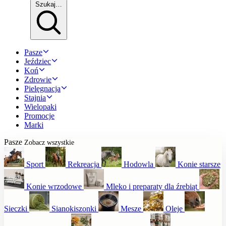
Szukaj…
Pasze
Jeździec
Koń
Zdrowie
Pielęgnacja
Stajnia
Wielopaki
Promocje
Marki
Pasze
Zobacz wszystkie
Sport
Rekreacja
Hodowla
Konie starsze
Konie wrzodowe
Mleko i preparaty dla źrebiąt
Sieczki
Sianokiszonki
Mesze
Oleje