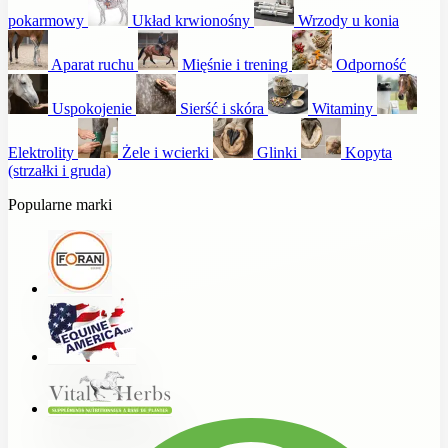
pokarmowy
Układ krwionośny
Wrzody u konia
Aparat ruchu
Mięśnie i trening
Odporność
Uspokojenie
Sierść i skóra
Witaminy
Elektrolity
Żele i wcierki
Glinki
Kopyta
(strzałki i gruda)
Popularne marki