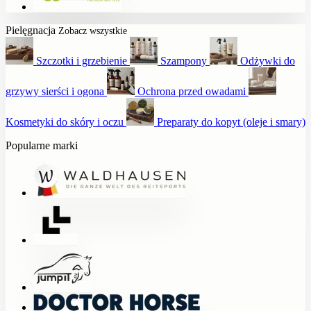
Pielęgnacja
Zobacz wszystkie
Szczotki i grzebienie
Szampony
Odżywki do
grzywy sierści i ogona
Ochrona przed owadami
Kosmetyki do skóry i oczu
Preparaty do kopyt (oleje i smary)
Popularne marki