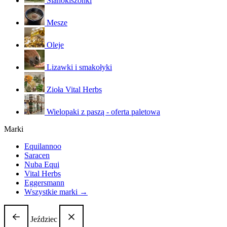
Sianokiszonki
Mesze
Oleje
Lizawki i smakołyki
Zioła Vital Herbs
Wielopaki z paszą - oferta paletowa
Marki
Equilannoo
Saracen
Nuba Equi
Vital Herbs
Eggersmann
Wszystkie marki →
Jeździec