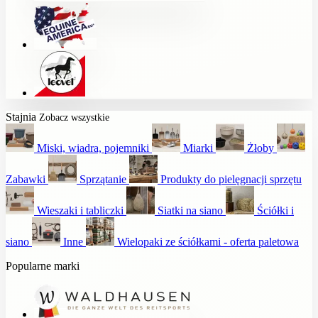
Stajnia
Zobacz wszystkie
Miski, wiadra, pojemniki
Miarki
Żłoby
Zabawki
Sprzątanie
Produkty do pielęgnacji sprzętu
Wieszaki i tabliczki
Siatki na siano
Ściółki i
siano
Inne
Wielopaki ze ściółkami - oferta paletowa
Popularne marki