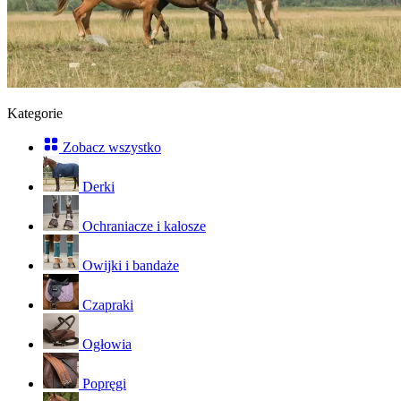
Kategorie
Zobacz wszystko
Derki
Ochraniacze i kalosze
Owijki i bandaże
Czapraki
Ogłowia
Popręgi