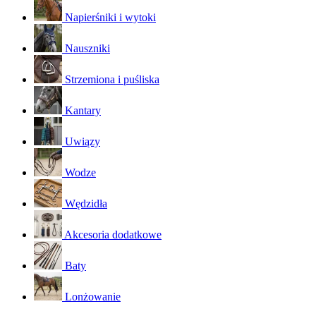
Napierśniki i wytoki
Nauszniki
Strzemiona i puśliska
Kantary
Uwiązy
Wodze
Wędzidła
Akcesoria dodatkowe
Baty
Lonżowanie