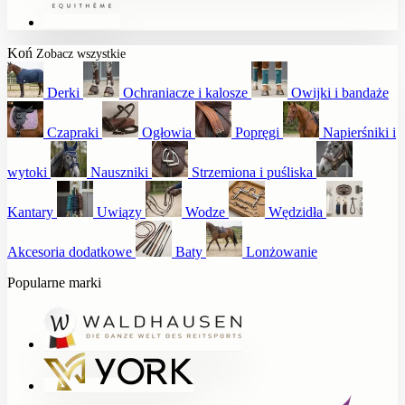
Koń
Zobacz wszystkie
Derki
Ochraniacze i kalosze
Owijki i bandaże
Czapraki
Ogłowia
Popręgi
Napierśniki i
wytoki
Nauszniki
Strzemiona i puśliska
Kantary
Uwiązy
Wodze
Wędzidła
Akcesoria dodatkowe
Baty
Lonżowanie
Popularne marki