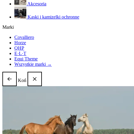
Akcesoria
Kaski i kamizelki ochronne
Marki
Covalliero
Horze
QHP
E·L·T
Equi Theme
Wszystkie marki →
Koń