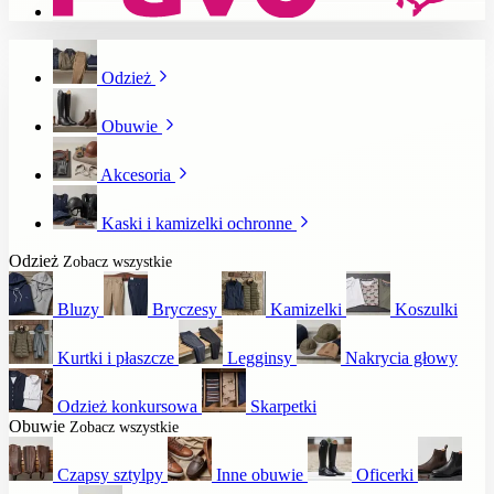
Odzież
Obuwie
Akcesoria
Kaski i kamizelki ochronne
Odzież
Zobacz wszystkie
Bluzy
Bryczesy
Kamizelki
Koszulki
Kurtki i płaszcze
Legginsy
Nakrycia głowy
Odzież konkursowa
Skarpetki
Obuwie
Zobacz wszystkie
Czapsy sztylpy
Inne obuwie
Oficerki