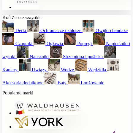
Koń
Zobacz wszystkie
Derki
Ochraniacze i kalosze
Owijki i bandaże
Czapraki
Ogłowia
Popręgi
Napierśniki i
wytoki
Nauszniki
Strzemiona i puśliska
Kantary
Uwiązy
Wodze
Wędzidła
Akcesoria dodatkowe
Baty
Lonżowanie
Popularne marki