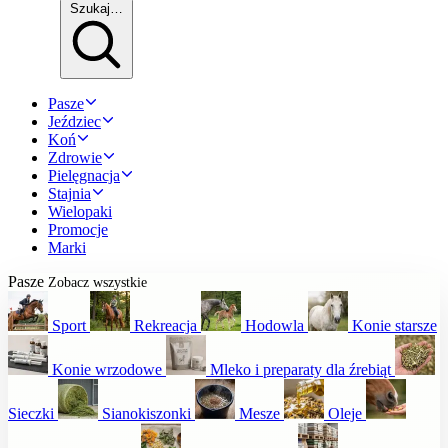
Szukaj…
Pasze
Jeździec
Koń
Zdrowie
Pielęgnacja
Stajnia
Wielopaki
Promocje
Marki
Pasze
Zobacz wszystkie
Sport
Rekreacja
Hodowla
Konie starsze
Konie wrzodowe
Mleko i preparaty dla źrebiąt
Sieczki
Sianokiszonki
Mesze
Oleje