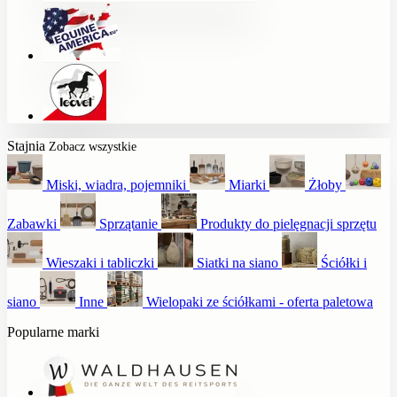
Stajnia
Zobacz wszystkie
Miski, wiadra, pojemniki
Miarki
Żłoby
Zabawki
Sprzątanie
Produkty do pielęgnacji sprzętu
Wieszaki i tabliczki
Siatki na siano
Ściółki i
siano
Inne
Wielopaki ze ściółkami - oferta paletowa
Popularne marki