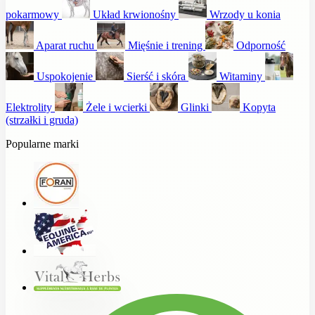
pokarmowy
Układ krwionośny
Wrzody u konia
Aparat ruchu
Mięśnie i trening
Odporność
Uspokojenie
Sierść i skóra
Witaminy
Elektrolity
Żele i wcierki
Glinki
Kopyta
(strzałki i gruda)
Popularne marki