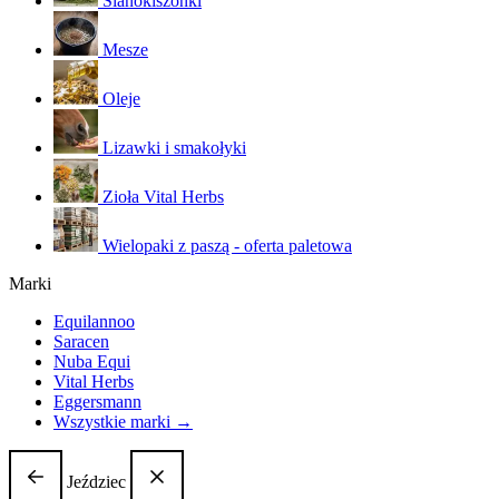
Sianokiszonki
Mesze
Oleje
Lizawki i smakołyki
Zioła Vital Herbs
Wielopaki z paszą - oferta paletowa
Marki
Equilannoo
Saracen
Nuba Equi
Vital Herbs
Eggersmann
Wszystkie marki →
Jeździec