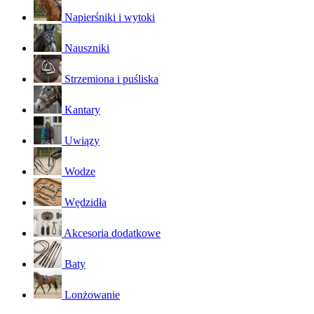
Napierśniki i wytoki
Nauszniki
Strzemiona i puśliska
Kantary
Uwiązy
Wodze
Wędzidła
Akcesoria dodatkowe
Baty
Lonżowanie