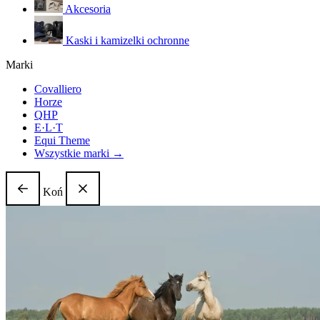
Akcesoria
Kaski i kamizelki ochronne
Marki
Covalliero
Horze
QHP
E·L·T
Equi Theme
Wszystkie marki →
Koń