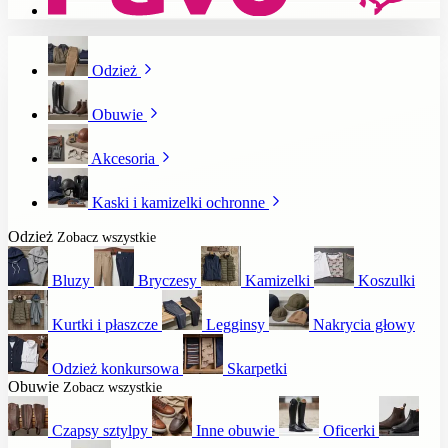
Odzież
Obuwie
Akcesoria
Kaski i kamizelki ochronne
Odzież
Zobacz wszystkie
Bluzy
Bryczesy
Kamizelki
Koszulki
Kurtki i płaszcze
Legginsy
Nakrycia głowy
Odzież konkursowa
Skarpetki
Obuwie
Zobacz wszystkie
Czapsy sztylpy
Inne obuwie
Oficerki