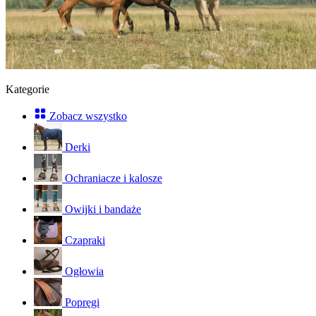
Kategorie
Zobacz wszystko
Derki
Ochraniacze i kalosze
Owijki i bandaże
Czapraki
Ogłowia
Popręgi