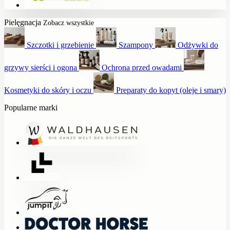
Pielęgnacja
Zobacz wszystkie
Szczotki i grzebienie
Szampony
Odżywki do
grzywy sierści i ogona
Ochrona przed owadami
Kosmetyki do skóry i oczu
Preparaty do kopyt (oleje i smary)
Popularne marki