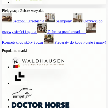
Pielęgnacja
Zobacz wszystkie
Szczotki i grzebienie
Szampony
Odżywki do
grzywy sierści i ogona
Ochrona przed owadami
Kosmetyki do skóry i oczu
Preparaty do kopyt (oleje i smary)
Popularne marki