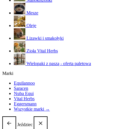
Sianokiszonki
Mesze
Oleje
Lizawki i smakołyki
Zioła Vital Herbs
Wielopaki z paszą - oferta paletowa
Marki
Equilannoo
Saracen
Nuba Equi
Vital Herbs
Eggersmann
Wszystkie marki →
Jeździec