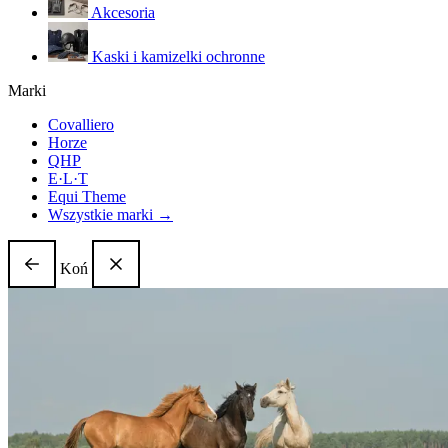
Akcesoria
Kaski i kamizelki ochronne
Marki
Covalliero
Horze
QHP
E·L·T
Equi Theme
Wszystkie marki →
Koń