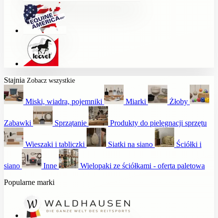
Stajnia
Zobacz wszystkie
Miski, wiadra, pojemniki
Miarki
Żłoby
Zabawki
Sprzątanie
Produkty do pielęgnacji sprzętu
Wieszaki i tabliczki
Siatki na siano
Ściółki i
siano
Inne
Wielopaki ze ściółkami - oferta paletowa
Popularne marki