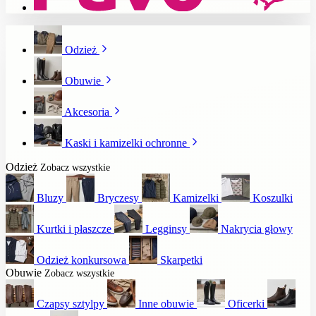
Odzież
Obuwie
Akcesoria
Kaski i kamizelki ochronne
Odzież
Zobacz wszystkie
Bluzy
Bryczesy
Kamizelki
Koszulki
Kurtki i płaszcze
Legginsy
Nakrycia głowy
Odzież konkursowa
Skarpetki
Obuwie
Zobacz wszystkie
Czapsy sztylpy
Inne obuwie
Oficerki