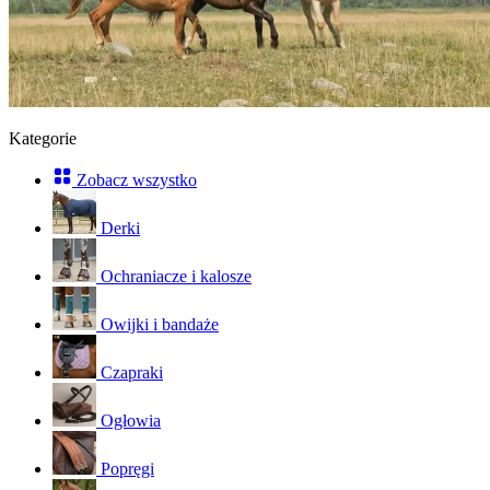
Kategorie
Zobacz wszystko
Derki
Ochraniacze i kalosze
Owijki i bandaże
Czapraki
Ogłowia
Popręgi