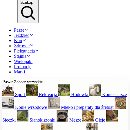
Szukaj…
Pasze
Jeździec
Koń
Zdrowie
Pielęgnacja
Stajnia
Wielopaki
Promocje
Marki
Pasze
Zobacz wszystkie
Sport
Rekreacja
Hodowla
Konie starsze
Konie wrzodowe
Mleko i preparaty dla źrebiąt
Sieczki
Sianokiszonki
Mesze
Oleje