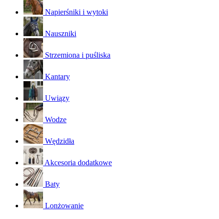
Napierśniki i wytoki
Nauszniki
Strzemiona i puśliska
Kantary
Uwiązy
Wodze
Wędzidła
Akcesoria dodatkowe
Baty
Lonżowanie