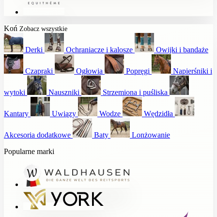
Koń
Zobacz wszystkie
Derki
Ochraniacze i kalosze
Owijki i bandaże
Czapraki
Ogłowia
Popręgi
Napierśniki i
wytoki
Nauszniki
Strzemiona i puśliska
Kantary
Uwiązy
Wodze
Wędzidła
Akcesoria dodatkowe
Baty
Lonżowanie
Popularne marki