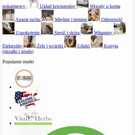
pokarmowy
Układ krwionośny
Wrzody u konia
Aparat ruchu
Mięśnie i trening
Odporność
Uspokojenie
Sierść i skóra
Witaminy
Elektrolity
Żele i wcierki
Glinki
Kopyta
(strzałki i gruda)
Popularne marki