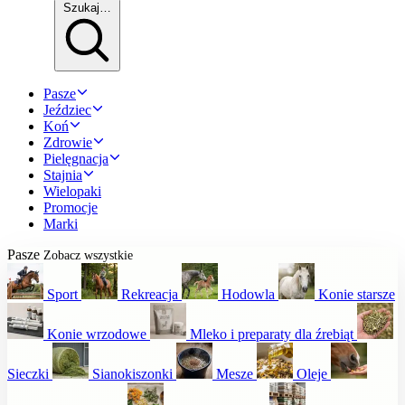
Szukaj…
Pasze
Jeździec
Koń
Zdrowie
Pielęgnacja
Stajnia
Wielopaki
Promocje
Marki
Pasze
Zobacz wszystkie
Sport
Rekreacja
Hodowla
Konie starsze
Konie wrzodowe
Mleko i preparaty dla źrebiąt
Sieczki
Sianokiszonki
Mesze
Oleje