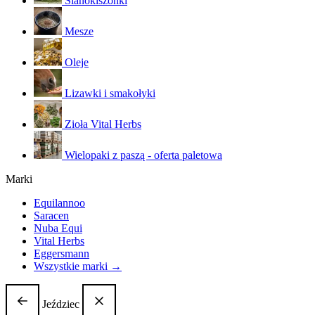
Sianokiszonki
Mesze
Oleje
Lizawki i smakołyki
Zioła Vital Herbs
Wielopaki z paszą - oferta paletowa
Marki
Equilannoo
Saracen
Nuba Equi
Vital Herbs
Eggersmann
Wszystkie marki →
Jeździec