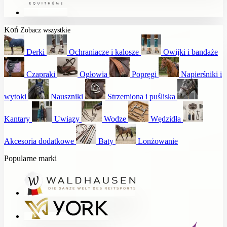
Koń
Zobacz wszystkie
Derki
Ochraniacze i kalosze
Owijki i bandaże
Czapraki
Ogłowia
Popręgi
Napierśniki i
wytoki
Nauszniki
Strzemiona i puśliska
Kantary
Uwiązy
Wodze
Wędzidła
Akcesoria dodatkowe
Baty
Lonżowanie
Popularne marki