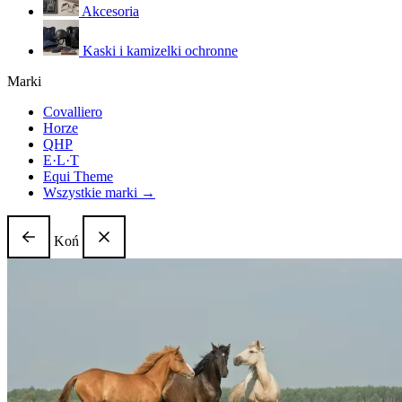
Akcesoria
Kaski i kamizelki ochronne
Marki
Covalliero
Horze
QHP
E·L·T
Equi Theme
Wszystkie marki →
Koń