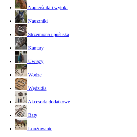
Napierśniki i wytoki
Nauszniki
Strzemiona i puśliska
Kantary
Uwiązy
Wodze
Wędzidła
Akcesoria dodatkowe
Baty
Lonżowanie