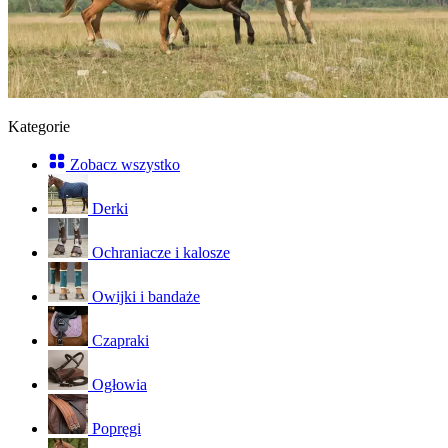
Kategorie
Zobacz wszystko
Derki
Ochraniacze i kalosze
Owijki i bandaże
Czapraki
Ogłowia
Popręgi