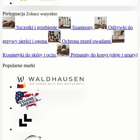
Pielęgnacja
Zobacz wszystkie
Szczotki i grzebienie
Szampony
Odżywki do
grzywy sierści i ogona
Ochrona przed owadami
Kosmetyki do skóry i oczu
Preparaty do kopyt (oleje i smary)
Popularne marki