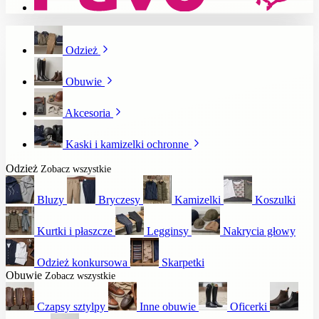
Odzież
Obuwie
Akcesoria
Kaski i kamizelki ochronne
Odzież
Zobacz wszystkie
Bluzy
Bryczesy
Kamizelki
Koszulki
Kurtki i płaszcze
Legginsy
Nakrycia głowy
Odzież konkursowa
Skarpetki
Obuwie
Zobacz wszystkie
Czapsy sztylpy
Inne obuwie
Oficerki