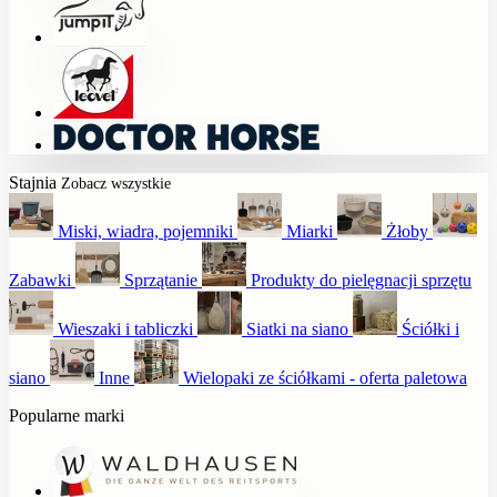
Stajnia
Zobacz wszystkie
Miski, wiadra, pojemniki
Miarki
Żłoby
Zabawki
Sprzątanie
Produkty do pielęgnacji sprzętu
Wieszaki i tabliczki
Siatki na siano
Ściółki i
siano
Inne
Wielopaki ze ściółkami - oferta paletowa
Popularne marki