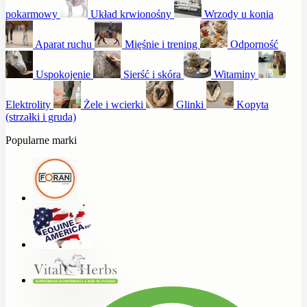
pokarmowy
Układ krwionośny
Wrzody u konia
Aparat ruchu
Mięśnie i trening
Odporność
Uspokojenie
Sierść i skóra
Witaminy
Elektrolity
Żele i wcierki
Glinki
Kopyta
(strzałki i gruda)
Popularne marki