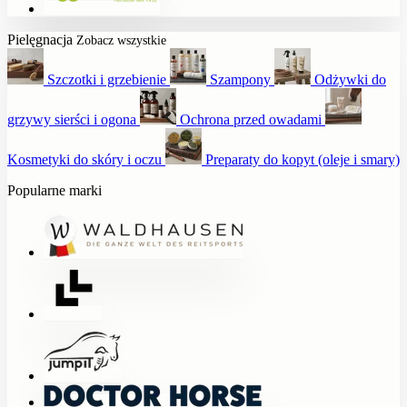
Pielęgnacja
Zobacz wszystkie
Szczotki i grzebienie
Szampony
Odżywki do
grzywy sierści i ogona
Ochrona przed owadami
Kosmetyki do skóry i oczu
Preparaty do kopyt (oleje i smary)
Popularne marki