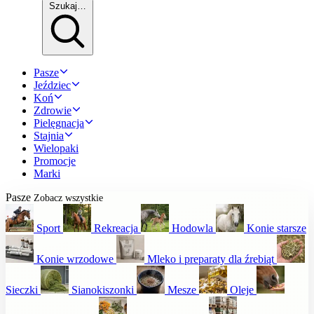
Szukaj…
Pasze
Jeździec
Koń
Zdrowie
Pielęgnacja
Stajnia
Wielopaki
Promocje
Marki
Pasze
Zobacz wszystkie
Sport
Rekreacja
Hodowla
Konie starsze
Konie wrzodowe
Mleko i preparaty dla źrebiąt
Sieczki
Sianokiszonki
Mesze
Oleje