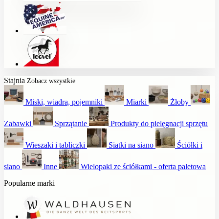
Stajnia
Zobacz wszystkie
Miski, wiadra, pojemniki
Miarki
Żłoby
Zabawki
Sprzątanie
Produkty do pielęgnacji sprzętu
Wieszaki i tabliczki
Siatki na siano
Ściółki i
siano
Inne
Wielopaki ze ściółkami - oferta paletowa
Popularne marki