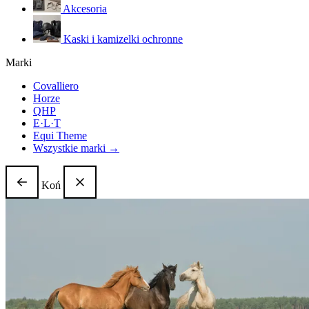
Akcesoria
Kaski i kamizelki ochronne
Marki
Covalliero
Horze
QHP
E·L·T
Equi Theme
Wszystkie marki →
Koń