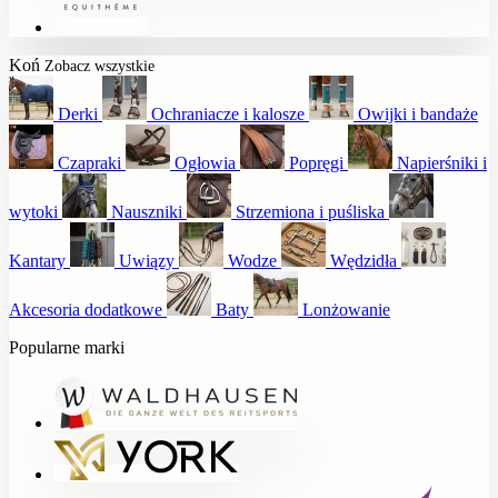
Koń
Zobacz wszystkie
Derki
Ochraniacze i kalosze
Owijki i bandaże
Czapraki
Ogłowia
Popręgi
Napierśniki i
wytoki
Nauszniki
Strzemiona i puśliska
Kantary
Uwiązy
Wodze
Wędzidła
Akcesoria dodatkowe
Baty
Lonżowanie
Popularne marki