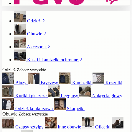
Odzież
Obuwie
Akcesoria
Kaski i kamizelki ochronne
Odzież
Zobacz wszystkie
Bluzy
Bryczesy
Kamizelki
Koszulki
Kurtki i płaszcze
Legginsy
Nakrycia głowy
Odzież konkursowa
Skarpetki
Obuwie
Zobacz wszystkie
Czapsy sztylpy
Inne obuwie
Oficerki