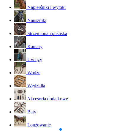
Napierśniki i wytoki
Nauszniki
Strzemiona i puśliska
Kantary
Uwiązy
Wodze
Wędzidła
Akcesoria dodatkowe
Baty
Lonżowanie