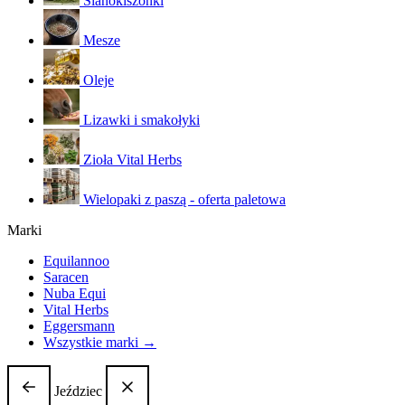
Sianokiszonki
Mesze
Oleje
Lizawki i smakołyki
Zioła Vital Herbs
Wielopaki z paszą - oferta paletowa
Marki
Equilannoo
Saracen
Nuba Equi
Vital Herbs
Eggersmann
Wszystkie marki →
Jeździec