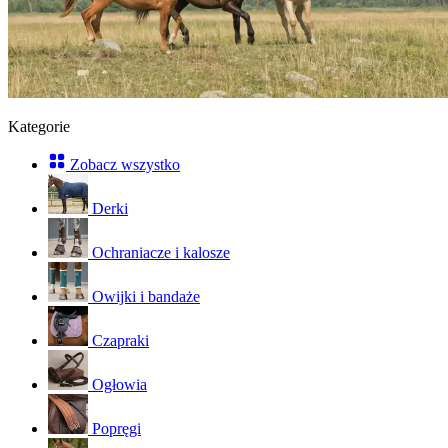
Kategorie
Zobacz wszystko
Derki
Ochraniacze i kalosze
Owijki i bandaże
Czapraki
Ogłowia
Popręgi