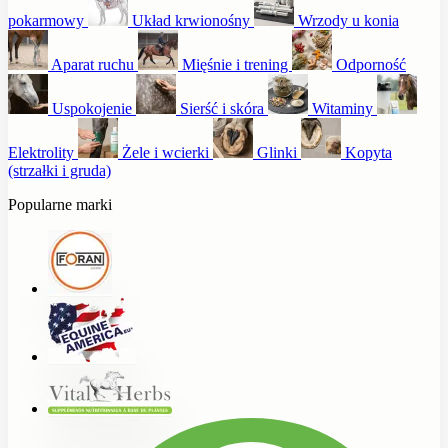
pokarmowy
Układ krwionośny
Wrzody u konia
Aparat ruchu
Mięśnie i trening
Odporność
Uspokojenie
Sierść i skóra
Witaminy
Elektrolity
Żele i wcierki
Glinki
Kopyta
(strzałki i gruda)
Popularne marki